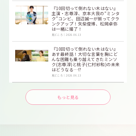
『10回切って倒れない木はない』
主演・志尊淳、京本大我の“ミンタ
ク”コンビ、田辺誠一が揃ってクラ
ンクアップ！矢柴俊博、松岡卓弥
は一緒に撮了！
見どころ
2026.06.13
『10回切って倒れない木はない』
あす最終話！大切な言葉を胸にど
んな困難も乗り越えてきたミンソ
ク(志尊淳)と桃子(仁村紗和)の未来
はどうなる…!?
見どころ
2026.06.13
もっと見る