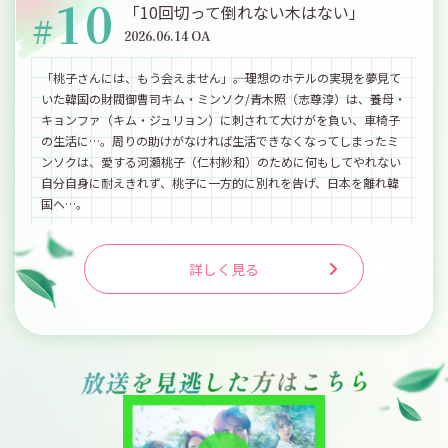
10
「10回切って倒れない木はない」
#
2026.06.14 OA
「桃子さんには、もう会えません」――。理想のホテルの実現を夢見て
いた韓国の財閥御曹司キム・ミンソク/青木照（志尊淳）は、養母・
キョンファ（キム・ジュリョン）に刺されて大けがを負い、車椅子
の生活に…。周りの助けがなければ生活できなくなってしまったミ
ンソクは、愛する河瀬桃子（仁村紗和）のために何もしてやれない
自分自身に耐えきれず、桃子に一方的に別れを告げ、日本を離れ韓
国へ…。
詳しく見る