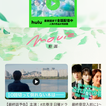
【最終話予告】主演：#志尊淳 日曜ドラ
最終章突入前に1～8