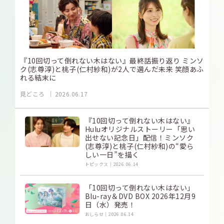
『10回切って倒れない木はない』最終話振り返り ミンソ
ク(志尊淳)と桃子(仁村紗和)が2人で選んだ未来 笑顔あふ
れる結末に
見どころ
2026.06.17
『10回切って倒れない木はない』
Huluオリジナルストーリー「思い
出せない記念日」配信！ミンソク
(志尊淳)と桃子(仁村紗和)の“愛ら
しい一日”を描く
トピックス
2026.06.14
「10回切って倒れない木はない」
Blu-ray＆DVD BOX 2026年12月9
日（水）発売！
おしらせ
2026.06.14