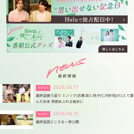
2026.06.17
TOPICS
最終話振り返り ミンソク(志尊淳)と桃子(仁村紗和)が2人で選
んだ未来 笑顔あふれる結末に
2026.06.13
TOPICS
最終話見どころを一挙公開