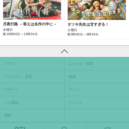
月夜行路 －答えは名作の中に－
タツキ先生は甘すぎる！
水曜日
土曜日
夜10時00分～10時54分
夜9時00分～9時54分
ドラマ
ニュース・情報
バラエティ・音楽
映画
スポーツ
アニメ
ミニ番組
イベント
通販