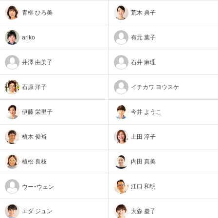
青柳 ひろ美
荒木 典子
有元 葉子
ariko
井澤 由美子
石井 麻理
石原 洋子
イチカワ ヨウスケ
伊藤 栄里子
今井 ようこ
植木 俊裕
上田 淳子
植松 良枝
内田 真美
江口 和明
ウー・ウェン
エダ ジュン
大森 慶子