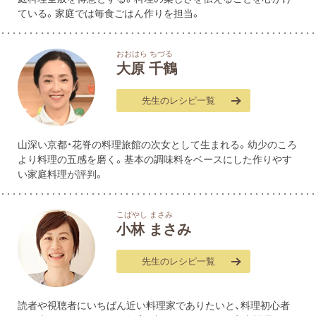
ている。家庭では毎食ごはん作りを担当。
おおはら ちづる
大原 千鶴
先生のレシピ一覧
山深い京都・花脊の料理旅館の次女として生まれる。幼少のころ
より料理の五感を磨く。基本の調味料をベースにした作りやす
い家庭料理が評判。
こばやし まさみ
小林 まさみ
先生のレシピ一覧
読者や視聴者にいちばん近い料理家でありたいと、料理初心者