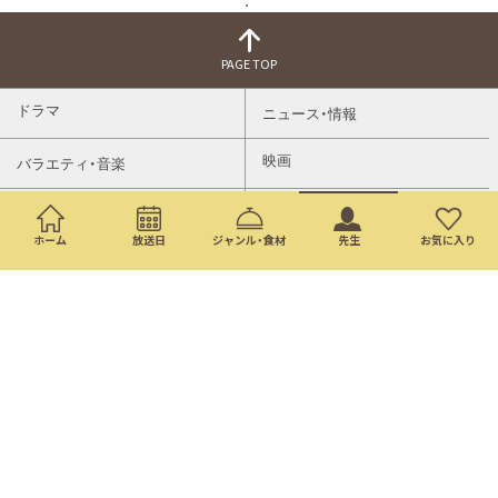
PAGE TOP
ドラマ
ニュース・情報
映画
バラエティ・音楽
スポーツ
アニメ
ホーム
放送日
ジャンル・食材
先生
お気に入り
ミニ番組
イベント
通販
トップページ
番組表
検索
©Nippon Television Network Corporation