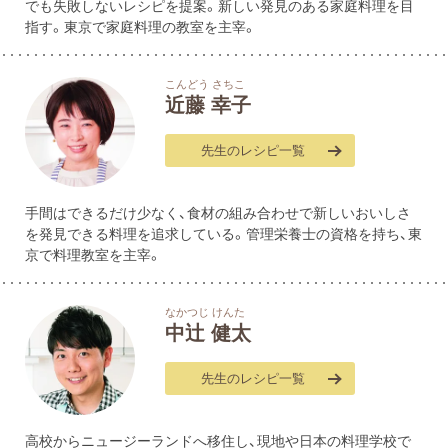
でも失敗しないレシピを提案。新しい発見のある家庭料理を目
指す。東京で家庭料理の教室を主宰。
こんどう さちこ
近藤 幸子
先生のレシピ一覧
手間はできるだけ少なく、食材の組み合わせで新しいおいしさ
を発見できる料理を追求している。管理栄養士の資格を持ち、東
京で料理教室を主宰。
なかつじ けんた
中辻󠄀 健太
先生のレシピ一覧
高校からニュージーランドへ移住し、現地や日本の料理学校で