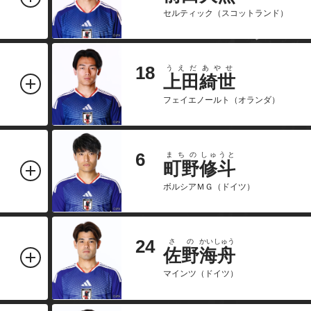
セルティック（スコットランド）
18
うえだ
あやせ
上田
綺世
フェイエノールト（オランダ）
6
まちの
しゅうと
町野
修斗
ボルシアＭＧ（ドイツ）
24
さの
かいしゅう
佐野
海舟
マインツ（ドイツ）