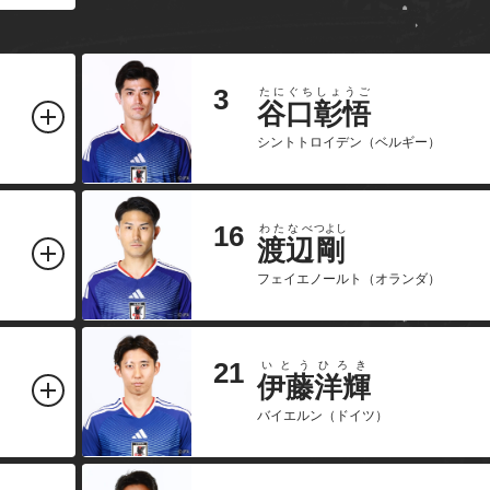
3
たにぐち
しょうご
谷口
彰悟
シントトロイデン（ベルギー）
16
わたなべ
つよし
渡辺
剛
フェイエノールト（オランダ）
21
いとう
ひろき
伊藤
洋輝
バイエルン（ドイツ）