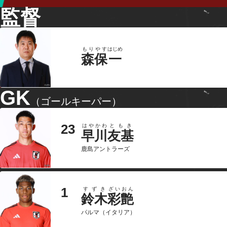
監督
もりやす
はじめ
森保
一
GK
（ゴールキーパー）
23
はやかわ
ともき
早川
友基
鹿島アントラーズ
1
すずき
ざいおん
鈴木
彩艶
パルマ（イタリア）