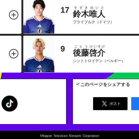
17
すずき
ゆいと
鈴木
唯人
フライブルク（ドイツ）
9
ごとう
けいすけ
後藤
啓介
シントトロイデン（ベルギー）
このページをシェアする
ポスト
©Nippon Television Network Corporation