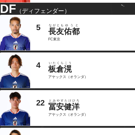
DF
（ディフェンダー）
5
ながとも
ゆうと
長友
佑都
FC東京
4
いたくら
こう
板倉
滉
アヤックス（オランダ）
22
とみやす
たけひろ
冨安
健洋
アヤックス（オランダ）