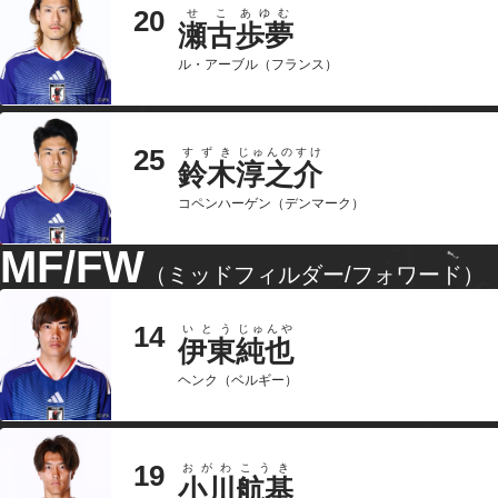
20
せこ
あゆむ
瀬古
歩夢
ル・アーブル（フランス）
25
すずき
じゅんのすけ
鈴木
淳之介
コペンハーゲン（デンマーク）
MF/FW
（ミッドフィルダー/フォワード）
14
いとう
じゅんや
伊東
純也
ヘンク（ベルギー）
19
おがわ
こうき
小川
航基