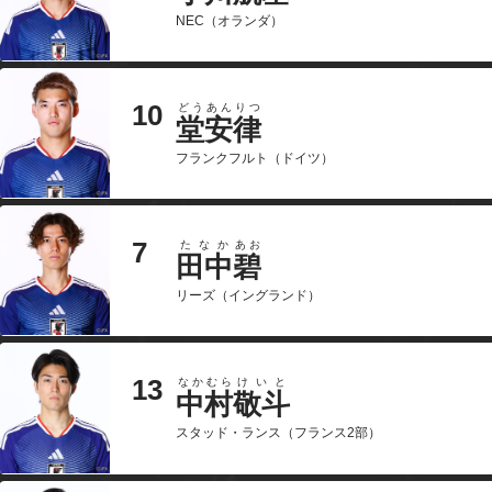
NEC（オランダ）
10
どうあん
りつ
堂安
律
フランクフルト（ドイツ）
7
たなか
あお
田中
碧
リーズ（イングランド）
13
なかむら
けいと
中村
敬斗
スタッド・ランス（フランス2部）