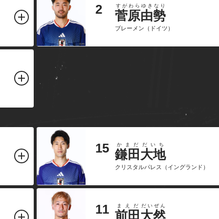
2
すがわら
ゆきなり
菅原
由勢
ブレーメン（ドイツ）
15
かまだ
だいち
鎌田
大地
クリスタルパレス（イングランド）
11
まえだ
だいぜん
前田
大然