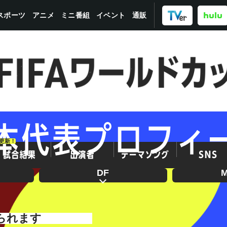
スポーツ
ミニ番組
イベント
アニメ
通販
更新！
DF
られます