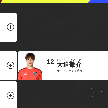
12
おおさこ
けいすけ
大迫
敬介
サンフレッチェ広島