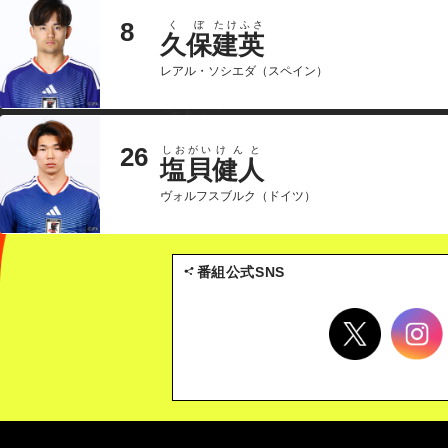
8
くぼ
たけふさ
久保
建英
レアル・ソシエダ（スペイン）
26
しおがい
けんと
塩貝
健人
ヴォルフスブルク（ドイツ）
番組公式SNS