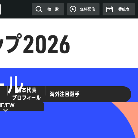
無料配信
検 索
番組表
MF/FW