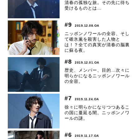
清春の孤独な旅。その先に待ち
受けるものとは…
#9
2019.12.08.OA
ニッポンノワールの全容、そし
て碓氷薫を殺害した人物と
は！？全ての真実が清春の脳裏
に蘇る夜。
#8
2019.12.01.OA
歴史、メンバー、目的…次々に
明らかになるニッポンノワール
の全容。
#7
2019.11.24.OA
徐々に明らかになりつつあるこ
の国に蔓延る闇。ニッポンノワ
ールの謎。
#6
2019.11.17.OA