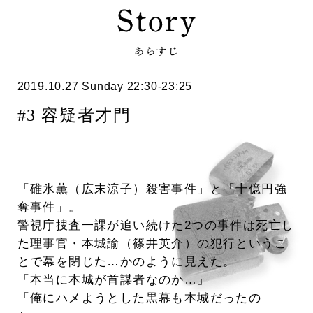
2019.10.27 Sunday 22:30-23:25
#3 容疑者才門
「碓氷薫（広末涼子）殺害事件」と「十億円強
奪事件」。
警視庁捜査一課が追い続けた2つの事件は死亡し
た理事官・本城諭（篠井英介）の犯行というこ
とで幕を閉じた…かのように見えた。
「本当に本城が首謀者なのか…」
「俺にハメようとした黒幕も本城だったの