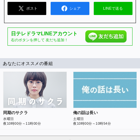
ポスト
シェア
LINEで送る
日テレドラマ
LINEアカウント
右のボタンを押して
友だち追加！
あなたにオススメの番組
同期のサクラ
俺の話は長い
水曜日
土曜日
夜10時00分～11時00分
夜10時00分～10時54分