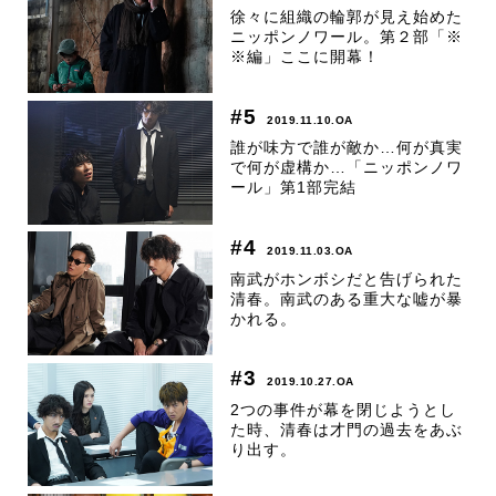
徐々に組織の輪郭が見え始めた
ニッポンノワール。第２部「※
※編」ここに開幕！
#5
2019.11.10.OA
誰が味方で誰が敵か…何が真実
で何が虚構か…「ニッポンノワ
ール」第1部完結
#4
2019.11.03.OA
南武がホンボシだと告げられた
清春。南武のある重大な嘘が暴
かれる。
#3
2019.10.27.OA
2つの事件が幕を閉じようとし
た時、清春は才門の過去をあぶ
り出す。