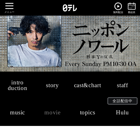
メニュー
無料配信
番組表
intro
story
cast
&chart
staff
duction
全話配信中
music
movie
topics
Hulu