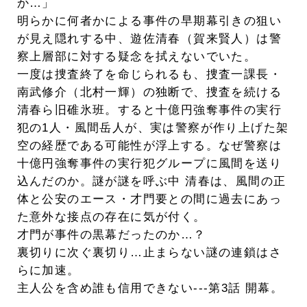
か…」
明らかに何者かによる事件の早期幕引きの狙い
が見え隠れする中、遊佐清春（賀来賢人）は警
察上層部に対する疑念を拭えないでいた。
一度は捜査終了を命じられるも、捜査一課長・
南武修介（北村一輝）の独断で、捜査を続ける
清春ら旧碓氷班。すると十億円強奪事件の実行
犯の1人・風間岳人が、実は警察が作り上げた架
空の経歴である可能性が浮上する。なぜ警察は
十億円強奪事件の実行犯グループに風間を送り
込んだのか。謎が謎を呼ぶ中 清春は、風間の正
体と公安のエース・才門要との間に過去にあっ
た意外な接点の存在に気が付く。
才門が事件の黒幕だったのか…？
裏切りに次ぐ裏切り…止まらない謎の連鎖はさ
らに加速。
主人公を含め誰も信用できない---第3話 開幕。