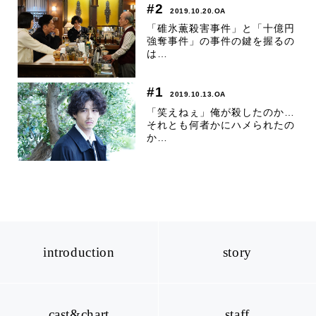
#2
2019.10.20.OA
「碓氷薫殺害事件」と「十億円
強奪事件」の事件の鍵を握るの
は…
#1
2019.10.13.OA
「笑えねぇ」俺が殺したのか…
それとも何者かにハメられたの
か…
intro
duction
story
cast
&chart
staff