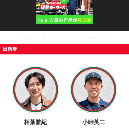
10月11日（土）よる10時00分～10時54分 放送
出演者
相葉雅紀
小峠英二