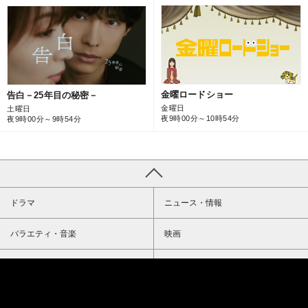
金曜ロードショー
告白－25年目の秘密－
金曜日
土曜日
夜9時00分～10時54分
夜9時00分～9時54分
ドラマ
ニュース・情報
バラエティ・音楽
映画
スポーツ
アニメ
ミニ番組
イベント