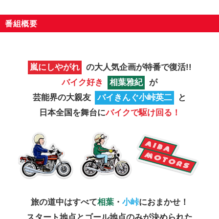
番組概要
嵐にしやがれ
の大人気企画が特番で復活!!
バイク好き
相葉雅紀
が
芸能界の大親友
バイきんぐ小峠英二
と
日本全国を舞台に
バイクで駆け回る！
旅の道中はすべて
相葉
・
小峠
におまかせ！
スタート地点とゴール地点のみが決められた