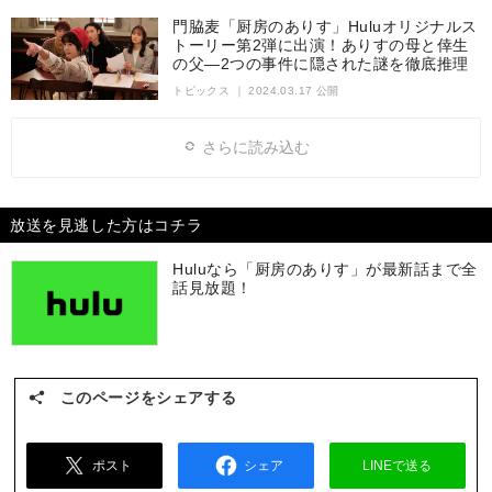
門脇麦「厨房のありす」Huluオリジナルス
トーリー第2弾に出演！ありすの母と倖生
の父―2つの事件に隠された謎を徹底推理
トピックス
｜
2024.03.17 公開
さらに読み込む
放送を見逃した方はコチラ
Huluなら「厨房のありす」が最新話まで全
話見放題！
このページをシェアする
ポスト
シェア
LINEで送る