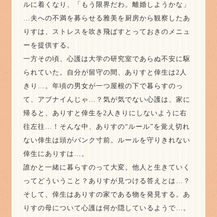
ルに着くなり、「もう限界だわ。離婚しようかな」
…夫への不満を募らせる雅美を厨房から観察したあ
りすは、ストレスを吹き飛ばすとっておきのメニュ
ーを提供する。
一方その頃、心護は大学の研究室であらぬ不安に駆
られていた。自分が留守の間、ありすと倖生は2人
きり…。年頃の男女が一つ屋根の下で暮らすのっ
て、アブナイんじゃ…？気が気でない心護は、家に
帰ると、ありすと倖生を2人きりにしないように右
往左往…！そんな中、ありすの“ルール”を覚え切れ
ない倖生は頭がパンク寸前。ルールを守りきれない
倖生にありすは…。
誰かと一緒に暮らすのって大変。他人と生きていく
ってどういうこと？ありすが見つける答えとは…？
そして、倖生はありすの家である物を発見する。あ
りすの母について心護は何か隠しているようで…。