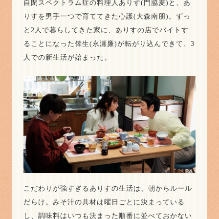
自閉スペクトラム症の料理人ありす(門脇麦)と、あ
りすを男手一つで育ててきた心護(大森南朋)。ずっ
と2人で暮らしてきた家に、ありすの店でバイトす
ることになった倖生(永瀬廉)が転がり込んできて、3
人での新生活が始まった。
こだわりが強すぎるありすの生活は、朝からルール
だらけ。みそ汁の具材は曜日ごとに決まっている
し、調味料はいつも決まった順番に並べておかない