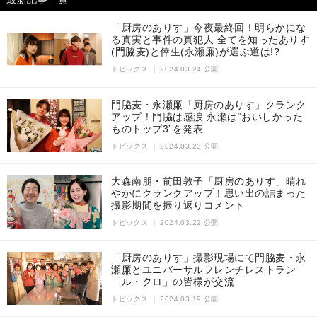
「厨房のありす」今夜最終回！明らかにな
る真実と事件の真犯人 全てを知ったありす
(門脇麦)と倖生(永瀬廉)が選ぶ道は!?
トピックス
｜
2024.03.24 公開
門脇麦・永瀬廉「厨房のありす」クランク
アップ！門脇は感涙 永瀬は“おいしかった
ものトップ3”を発表
トピックス
｜
2024.03.23 公開
大森南朋・前田敦子「厨房のありす」晴れ
やかにクランクアップ！思い出の詰まった
撮影期間を振り返りコメント
トピックス
｜
2024.03.22 公開
「厨房のありす」撮影現場にて門脇麦・永
瀬廉とユニバーサルフレンチレストラン
「ル・クロ」の皆様が交流
トピックス
｜
2024.03.19 公開