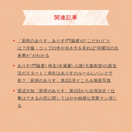
関連記事
「厨房のありす」ありす(門脇麦)の“こだわり”と
は？洋服・コップの色や歩き方を見れば“何曜日の出
来事か”がわかる
ありす(門脇麦) 倖生(永瀬廉) 心護(大森南朋)の新生
活がスタート！倖生はありすのルールにパンク寸
前？「厨房のありす」第2話見どころ＆場面写真
渡辺大知「厨房のありす」第2話から出演決定！仕
事はできるが恋に関してはやや鈍感な営業マン演じ
る