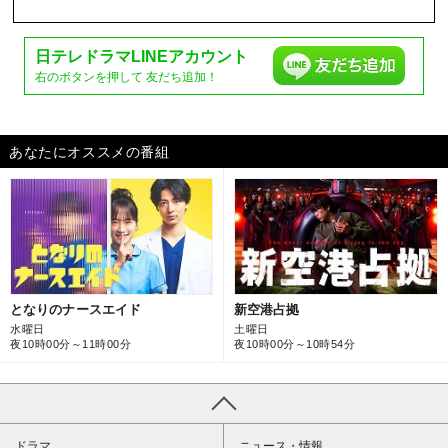
日テレドラマ
LINEアカウント
右のボタンを押して
友だち追加！
あなたにオススメの番組
となりのナースエイド
新空港占拠
水曜日
土曜日
夜10時00分～11時00分
夜10時00分～10時54分
ドラマ
ニュース・情報