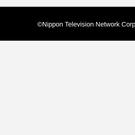
この夏、ホストファミリーボランテ
て挑戦し我が家にイタリアからの留
©Nippon Television Network Corp
てきました。18…(TOPページへ)
Special いつの間に
7/22 きょうは何
かつてのお昼の人気番組「おもいッ
ビ」に、「きょうは何の日」という
あり、私も時々、ナ…(TOPページへ