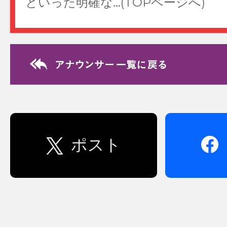
といった明確な…(TOPページへ)
Relay Essay リレ
8/4 後呂有紗
2026年上半期のベストバイは、ス
た！つま先に向かって靴の横幅が広
く、履くとペン…(TOPページへ)
ポスト
Relay Essay リレ
7/23 岩本乃蒼