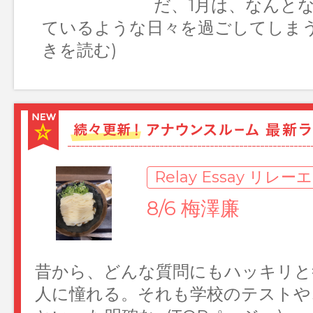
だ、1月は、なんと
7/22 岩﨑陽
ているような日々を過ごしてしまう
きを読む)
入社2年目の岩﨑陽です。夏ですね
夏を前に私は26回目の誕生日を迎
会人2年目で…(TOPページへ)
Relay Essay リレ
8/6 梅澤廉
昔から、どんな質問にもハッキリと
人に憧れる。それも学校のテストや