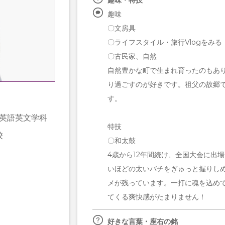
趣味・特技
趣味
〇文房具
〇ライフスタイル・旅行Vlogをみる
〇古民家、自然
自然豊かな町で生まれ育ったのもあ
り過ごすのが好きです。祖父の故郷
す。
 英語英文学科
特技
校
〇和太鼓
4歳から12年間続け、全国大会に出
いほどの太いバチをぎゅっと握りし
メが残っています。一打に魂を込め
てくる爽快感がたまりません！
好きな言葉・座右の銘