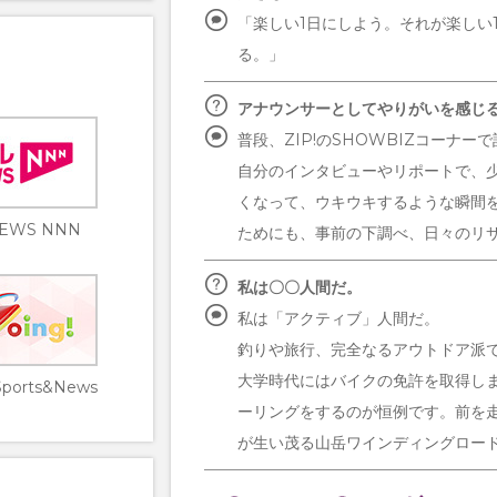
「楽しい1日にしよう。それが楽しい
る。」
アナウンサーとしてやりがいを感じ
普段、ZIP!のSHOWBIZコーナ
自分のインタビューやリポートで、
くなって、ウキウキするような瞬間
EWS NNN
ためにも、事前の下調べ、日々のリ
私は〇〇人間だ。
私は「アクティブ」人間だ。
釣りや旅行、完全なるアウトドア派
大学時代にはバイクの免許を取得し
Sports&News
ーリングをするのが恒例です。前を
が生い茂る山岳ワインディングロー