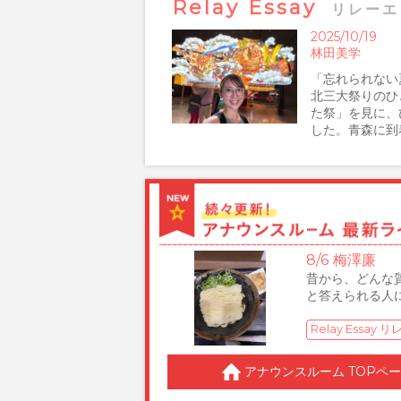
Relay Essay
リレーエ
2025/10/19
林田美学
「忘れられない
北三大祭りのひ
た祭」を見に、
した。青森に到着
7/22 岩﨑陽
入社2年目の岩﨑陽です。夏ですね。受
Relay Essay リレーエッセイ
8/6 梅澤廉
昔から、どんな
と答えられる人
Relay Essay
8/4 後呂有紗
アナウンスルーム TOPペ
2026年上半期
ニーカーでした