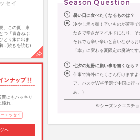
ッセイ
暑い日に食べたくなるものは？
冷やし坦々麺！辛いものが苦手で
夏」この夏、東
たさで辛さがマイルドになり、そ
とつ「青森ねぶ
ひとり旅に出ま
それでも辛い辛いと言いながらお
…(続きを読む)
「幸」に変わる夏限定の魔法です
験の夏。夏を前…
七夕の短冊に願い事を書くなら？
仕事で海外にたくさん行けますよ
ア、バスケW杯予選で中国に行っ
あ。）
質問にもハッキリ
に憧れ…
※シーズンクエスチョ
 リレーエッセイ
ージへ
のベストバイは、ス
！…