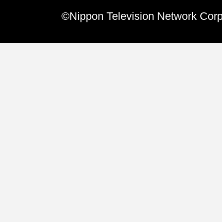
て挑戦し我が家にイタリアからの留
©Nippon Television Network Corp
てきました。18…(TOPページへ)
Special いつの間に
7/22 きょうは何
かつてのお昼の人気番組「おもいッ
ビ」に、「きょうは何の日」という
あり、私も時々、ナ…(TOPページへ
Relay Essay リレ