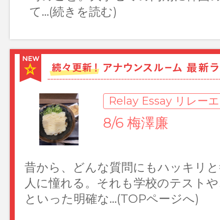
て…(続きを読む)
入社2年目の岩﨑陽です。夏ですね
夏を前に私は26回目の誕生日を迎
会人2年目で…(TOPページへ)
Relay Essay リレ
8/6 梅澤廉
昔から、どんな質問にもハッキリと
人に憧れる。それも学校のテストや
といった明確な…(TOPページへ)