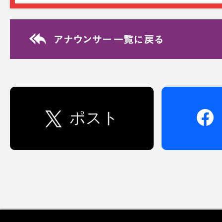
Relay Essay リレ
8/4 後呂有紗
2026年上半期のベストバイは、ス
た！つま先に向かって靴の横幅が広
く、履くとペン…(TOPページへ)
ポスト
Relay Essay リレ
7/23 岩本乃蒼
この夏、ホストファミリーボランテ