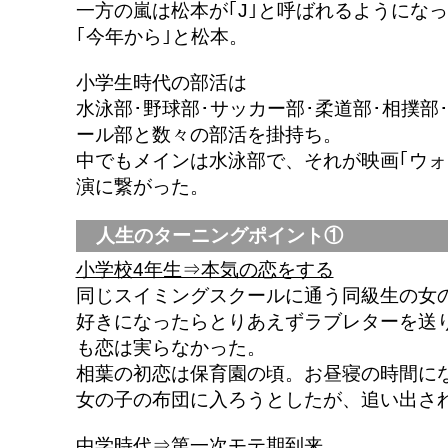
一方の嵐は松本が｢J｣と呼ばれるようにな
｢今年から｣と松本。
小学生時代の部活は
水泳部･野球部･サッカー部･柔道部･相撲部
ール部と数々の部活を掛持ち。
中でもメインは水泳部で、それが映画｢ウォ
演に繋がった。
人生のターニングポイント①
小学校4年生⇒本気の恋をする
同じスイミングスクールに通う同級生の女
好きになったらとりあえずラブレターを送
も恋は実らなかった。
相葉の初恋は保育園の頃。お昼寝の時間に
女の子の布団に入ろうとしたが、追い出さ
中学時代⇒第一次モテ期到来