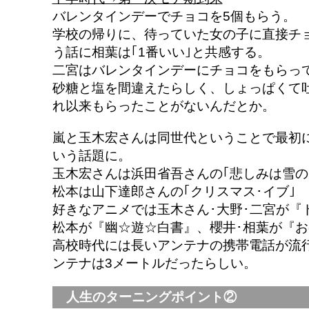
バレンタインデーでチョコを5個もらう。
学校の帰りに、待っていた女の子に直接チ
う話に相葉は｢1番いい｣と共感する。
二宮はバレンタインデーにチョコをもらっ
砂糖と塩を間違えたらしく、しょっぱくて
れ以来もらったことがないんだとか。
嵐と玉木宏さんは同世代ということで最初
いう話題に。
玉木宏さんは浜田省吾さんの｢悲しみは雪の
松本は山下達郎さんの｢クリスマス･イブ｣
好きなアニメでは玉木さん･大野･二宮が『
松本が『幽☆遊☆白書』、櫻井･相葉が『
高校時代には長いアンテナの携帯電話が流
ンテナは3メートルだったらしい。
人生のターニングポイント②