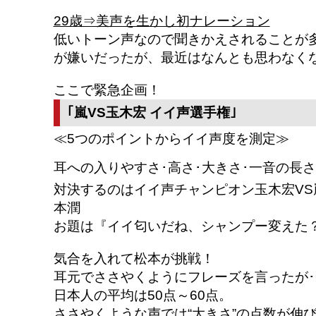
29歳⇒美声を生かし初ナレーション
低いトーン声なので聞きかえされることが
が嫌いだったが、最近はなんとも思わなく
ここで緊急企画！
｢嵐VS玉木宏 イイ声選手権｣
≪5つのポイントからイイ声度を測定≫
耳への入りやすさ･高さ･大きさ･一音の長さ
対決するのはイイ声チャンピオン玉木宏VS
本潤
お題は『イイ匂いだね、シャンプー変えた
気合を入れて松本が挑戦！
耳元でささやくようにフレーズを言ったが･･
日本人の平均は50点～60点。
ささやくような声では“大きさ”の点数が伸