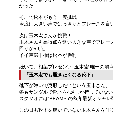
かった。
そこで松本がもう一度挑戦！
今度は大きい声ではっきりとフレーズを言い
次は玉木宏さんが挑戦！
玉木さんも高得点を狙い大きな声でフレー
回りか59点。
イイ声選手権は松本が勝利！
続いて、相葉プレゼンツ･玉木宏 唯一の弱点
『玉木宏でも履きたくなる靴下』
靴下が嫌いで克服したいという玉木さん。
冬もサンダルで靴下を4足しか持っていな
スタジオには“BEAMS”の秋冬最新オシャ
この日も靴下を履いていない玉木さんを“ド