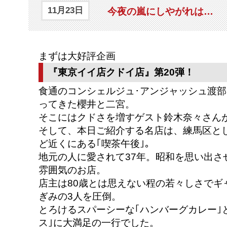
11月23日
今夜の嵐にしやがれは…
まずは大好評企画
『東京イイ店クドイ店』第20弾！
食通のコンシェルジュ･アンジャッシュ渡
ってきた櫻井と二宮。
そこにはクドさを増すゲスト鈴木奈々さん
そして、本日ご紹介する名店は、練馬区と
ど近くにある｢喫茶午後｣。
地元の人に愛されて37年。昭和を思い出さ
雰囲気のお店。
店主は80歳とは思えない程の若々しさでギ
ぎみの3人を圧倒。
とろけるスパーシーな｢ハンバーグカレー｣
ス｣に大満足の一行でした。