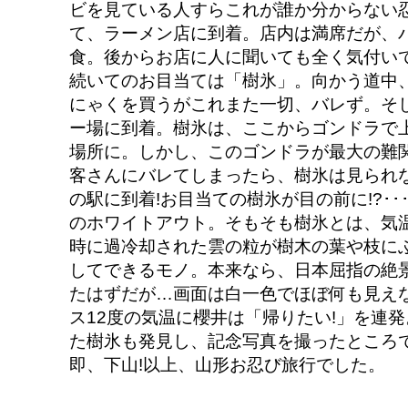
ビを見ている人すらこれが誰か分からない
て、ラーメン店に到着。店内は満席だが、
食。後からお店に人に聞いても全く気付い
続いてのお目当ては「樹氷」。向かう道中
にゃくを買うがこれまた一切、バレず。そ
ー場に到着。樹氷は、ここからゴンドラで上
場所に。しかし、このゴンドラが最大の難関
客さんにバレてしまったら、樹氷は見られ
の駅に到着!お目当ての樹氷が目の前に!?･
のホワイトアウト。そもそも樹氷とは、気
時に過冷却された雲の粒が樹木の葉や枝に
してできるモノ。本来なら、日本屈指の絶景
たはずだが…画面は白一色でほぼ何も見え
ス12度の気温に櫻井は「帰りたい!」を連
た樹氷も発見し、記念写真を撮ったところ
即、下山!以上、山形お忍び旅行でした。