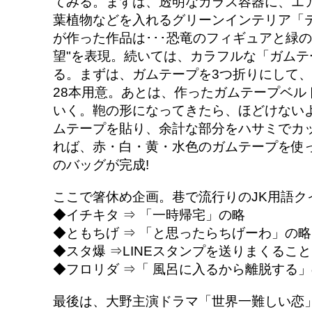
てみる。まずは、透明なガラス容器に、エ
葉植物などを入れるグリーンインテリア「
が作った作品は･･･恐竜のフィギュアと緑の
望"を表現。続いては、カラフルな「ガムテ
る。まずは、ガムテープを3つ折りにして
28本用意。あとは、作ったガムテープベル
いく。鞄の形になってきたら、ほどけない
ムテープを貼り、余計な部分をハサミでカ
れば、赤・白・黄・水色のガムテープを使
のバッグが完成!
ここで箸休め企画。巷で流行りのJK用語ク
◆イチキタ ⇒ 「一時帰宅」の略
◆ともちげ ⇒ 「と思ったらちげーわ」の略
◆スタ爆 ⇒LINEスタンプを送りまくること
◆フロリダ ⇒「 風呂に入るから離脱する
最後は、大野主演ドラマ「世界一難しい恋