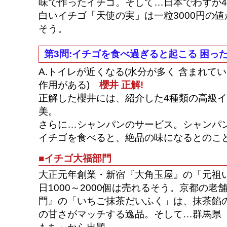
味で作ったイチゴ。そして…日本でわずか
白いイチゴ「天使の実」は一粒3000円の
そう。
第3問:イチゴを食べ過ぎると起こる 困っ
A.トイレが近くなる(水分が多く 含まれて
作用がある)
櫻井 正解!
正解した櫻井には、紹介した4種類の高級
美。
さらに…シャンパンのサービス。シャンパ
イチゴを食べると、絶品の味になるとのこ
■イチゴ大福部門
大正元年創業・新宿『大角玉屋』の「元祖
日1000～2000個は売れるそう。京都の
門』の「いちご抹茶だいふく」は、抹茶餡
の甘さがマッチする逸品。そして…群馬県