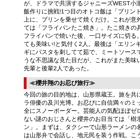
が、ドラマで共演するジャニーズWEST小
飯作りに挑戦!1つ目のオトコ飯は「プリン
上に、プリンを乗せて焼くだけ。これが意
ては「フライパンたこ焼き」。たこ焼きの
フライパンで焼いた後、一口サイズに切る
ても美味い!と気付く2人。最後は「エリン
ギにパスタを刺してて茹で、ミートソース
うな不思議な見た目だが、これがまた美味い
先輩と後輩2人であった。
≪櫻井翔のお忍び旅行≫
今回の旅の目的地は、山形県蔵王。旅を共
ラ俳優の及川光博。お忍びに自信満々のミ
全にスノーボーダー。芸能人の気配ほぼゼ
ない謎のおじさんと櫻井のお目当ては「樹
ン」。まずは、タクシーで山形ラーメンの
は山形弁で会話し、地元民を装う作戦。こ