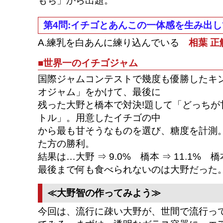
もち」から出題。
第4問:イチゴとあんこの一体感を生み出し
A.練乳を白あんに練り込んでいる
相葉 正
■世界一のイチゴジャム
国際ジャムコンテストで幾度も優勝したキ
オジャム」をかけて、最後に
残った大野と橋本で対決!題して「どっちが
トル」。用意したイチゴの中
から最も甘そうなものを選び、糖度を計測
た方の勝利。
結果は…大野 ⇒ 9.0% 橋本 ⇒ 11.1% 
最後まで何も食べられないのは大野だった
≪大野智の作ってみよう≫
今回は、流行に疎い大野が、世間で流行っ