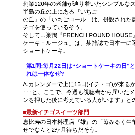
創業120年の老舗が辿り着いたシンプルな
半島の丘の上にある『いちご
の丘』の「いちごロール」は、併設された
チゴを使っているそう。
そして…巣鴨『FRENCH POUND HOU
ケーキ・ルージュ」は、某雑誌で日本一に
ショートケーキ。
第1問:毎月22日は“ショートケーキの日"
れは一体なぜ?
A.カレンダーで上に15日(イチ・ゴ)が来
･･･と、ここで、今週も視聴者から届いた
ンを押した後に考えている人がいます」と
■最新イチゴスイーツ部門
恵比寿の日本料理店『雄』の「苺みるく生
せでなんと2か月待ちだそう。