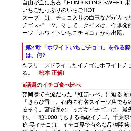
自由が丘にある『HONG KONG SWEET
いちごたっぷりのいちごHOT
スープ」は、チョコ入りの白玉などが入っ
チゴスイーツ。そして…クイズは、今爆発
ーツ「ホワイトいちごチョコ」から出題。
第2問:「ホワイトいちごチョコ」を作る
は、何?
A.フリーズドライしたイチゴにホワイトチ
る。
松本 正解!
■話題のイチゴ食べ比べ
静岡県で主流だった「紅ほっぺ」に迫る 新
「きらぴ香」。都内の有名スイーツ店でも
るそう。宮城県の「ミガキイチゴ」は、最先
れ、一粒1000円もする高級イチゴ。千葉
称 黒イチゴは、イチゴ界で有名な品種開発