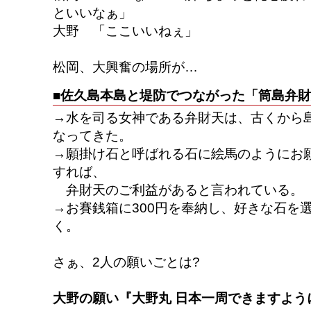
といいなぁ」
大野 「ここいいねぇ」
松岡、大興奮の場所が…
■佐久島本島と堤防でつながった「筒島弁
→水を司る女神である弁財天は、古くから
なってきた。
→願掛け石と呼ばれる石に絵馬のようにお
すれば、
弁財天のご利益があると言われている。
→お賽銭箱に300円を奉納し、好きな石を
く。
さぁ、2人の願いごとは?
大野の願い『大野丸 日本一周できますよう