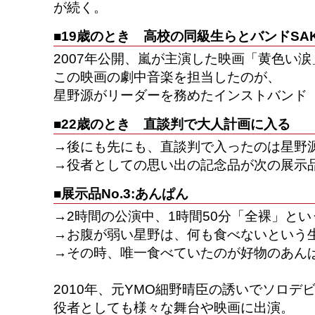
が続く。
■19歳のとき 高校の同級生らとバンドSAK
2007年公開、嵐が主演した映画「黄色い涙
この映画の劇中音楽を担当したのが、
星野源がリーダーを務めたインストバンド「S
■22歳のとき 直談判で大人計画に入る
→後にも先にも、直談判で入ったのは星野
→役者としての思い出の記念品が次の展示
■展示品No.3:あんぱん
→2時間の公演中、1時間50分「全裸」と
→お腹が弱い星野は、何も食べないという
→その時、唯一食べていたのが好物のあん
2010年、元YMO細野晴臣の誘いでソロデ
役者としても様々な舞台や映画に出演。