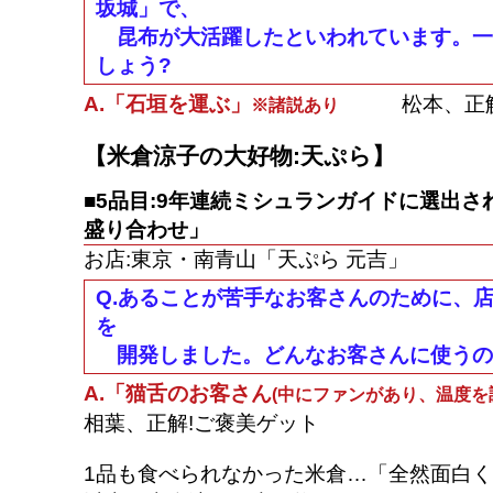
坂城」で、
昆布が大活躍したといわれています。一
しょう?
A.「石垣を運ぶ」
松本、正解!
※諸説あり
【米倉涼子の大好物:天ぷら】
■5品目:9年連続ミシュランガイドに選出さ
盛り合わせ」
お店:東京・南青山「天ぷら 元吉」
Q.あることが苦手なお客さんのために、
を
開発しました。どんなお客さんに使うの
A.「猫舌のお客さん
(中にファンがあり、温度を
相葉、正解!ご褒美ゲット
1品も食べられなかった米倉…「全然面白