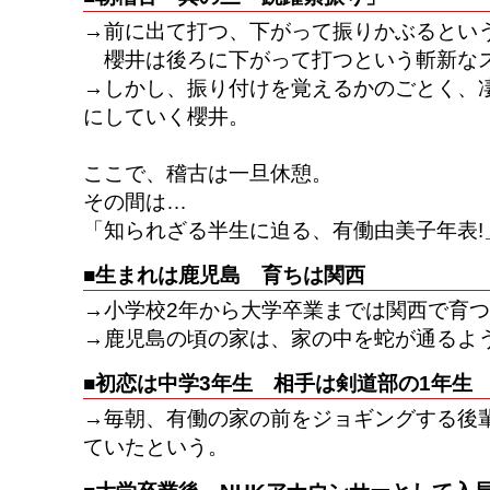
→前に出て打つ、下がって振りかぶるとい
櫻井は後ろに下がって打つという斬新な
→しかし、振り付けを覚えるかのごとく、
にしていく櫻井。
ここで、稽古は一旦休憩。
その間は…
「知られざる半生に迫る、有働由美子年表!
■生まれは鹿児島 育ちは関西
→小学校2年から大学卒業までは関西で育つ
→鹿児島の頃の家は、家の中を蛇が通るよ
■初恋は中学3年生 相手は剣道部の1年生
→毎朝、有働の家の前をジョギングする後
ていたという。