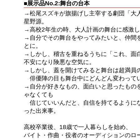
■展示品No.2:舞台の台本
→松尾スズキが旗揚げし主宰する劇団「大
星野源。
→高校2年生の時、大人計画の舞台に感激
→自分でその舞台をやってみたいと、仲間
とに。
→しかし、稽古を重ねるうちに「これ、面
不安になり険悪な空気に。
→しかし、蓋を開けてみると舞台は超満員
俳優陣の目も舞台中にどんどん変わって
→自分が好きなもの、面白いと思ったもの
ゃなくても
信じていいんだと、自信を持てるように
った出来事。
高校卒業後、18歳で一人暮らしを始め、
バイト・作曲・役者のオーディションのロ