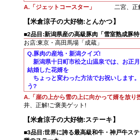
A.「ジェットコースター」
二宮、正解!
【米倉涼子の大好物:とんかつ】
■2品目:新潟県産の高級豚肉「雪室熟成豚
お店:東京・高田馬場「成蔵」
Q.豚肉の産地・新潟クイズ!
新潟県十日町市松之山温泉では、お正月
結婚した花婿を
ちょっと変わった方法でお祝いします。
う?
A.「崖の上から雪の上に向かって婿を放り
井、正解!ご褒美ゲット!
【米倉涼子の大好物:ステーキ】
■3品目:世界に誇る最高級和牛・神戸牛ス