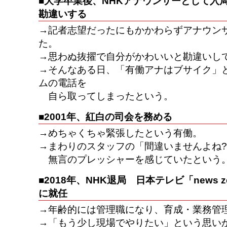
■大学卒業後、NHKアナウンサーとして入
勘違いする
→記者志望だったにもかかわらずアナウン
た。
→思わぬ抜擢で自分がかわいいと勘違いし
→そんなある日、「有働アナはブサイク」
ムの電話を
自ら取ってしまったという。
■2001年、紅白の司会を務める
→めちゃくちゃ緊張したという有働。
→まわりのスタッフの「間違いませんよね
無言のプレッシャーを感じていたという
■2018年、NHK退局 日本テレビ「news 
に就任
→年齢的には管理職になり、育成・業務管
→「もう少し現場でやりたい」という思いか