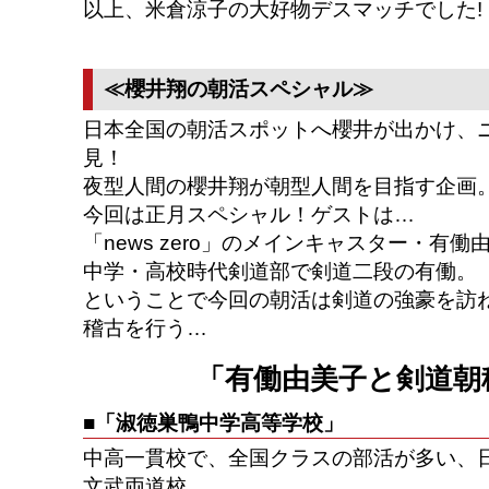
以上、米倉涼子の大好物デスマッチでした!
≪櫻井翔の朝活スペシャル≫
日本全国の朝活スポットへ櫻井が出かけ、
見！
夜型人間の櫻井翔が朝型人間を目指す企画
今回は正月スペシャル！ゲストは…
「news zero」のメインキャスター・有働
中学・高校時代剣道部で剣道二段の有働。
ということで今回の朝活は剣道の強豪を訪
稽古を行う…
「有働由美子と剣道朝
■「淑徳巣鴨中学高等学校」
中高一貫校で、全国クラスの部活が多い、
文武両道校。