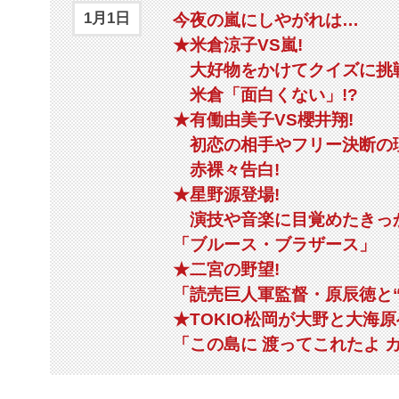
1月1日
今夜の嵐にしやがれは…
★米倉涼子VS嵐!
大好物をかけてクイズに挑
米倉「面白くない」!?
★有働由美子VS櫻井翔!
初恋の相手やフリー決断の
赤裸々告白!
★星野源登場!
演技や音楽に目覚めたきっ
「ブルース・ブラザース」
★二宮の野望!
「読売巨人軍監督・原辰徳と“
★TOKIO松岡が大野と大海原
「この島に 渡ってこれたよ 