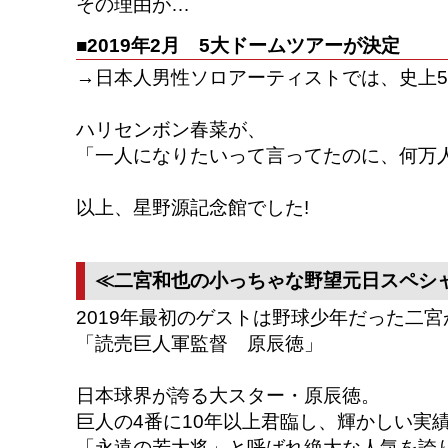
その理由が…
■2019年2月 5大ドームツアーが決定
→日本人男性ソロアーティストでは、史上
ハリセンボン春菜が、
「一人になりたいって言ってたのに、何万人
以上、星野源記念館でした!
≪二宮和也の小っちゃな野望元日スペシ
2019年最初のゲストは野球少年だった二
「読売巨人軍監督 原辰徳」
日本球界が誇る大スター・原辰徳。
巨人の4番に10年以上君臨し、輝かしい実
「永遠の若大将」と呼ばれ絶大な人気を誇