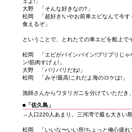
ェよ!」
大野 「そんな好きなの?」
松岡 「超好き!いやお前車エビなんて今す
食えるぞ」
ということで、とれたての車エビを船上でそ
松岡 「エビがバインバイン!プリプリじゃ
ン!筋肉すげぇ!」
大野 「バリバリだね!」
松岡 「みそ!最高!これだよ海のロケは!」
漁師さんからワタリガニを分けていただき
■「佐久島」
→人口220人あまり。三河湾で最も大きい
松岡 「いいな〜いい所!ちょっと俺心疲れ