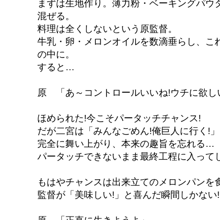
まずは生地作り。薄力粉・ベーキングパウ
混ぜる。
料理は全くしないという原監督。
牛乳・卵・メロンオイルを数滴垂らし、こ
の中に。
すると…
原 「あ～コントロールいいね!ウチに欲しい
ほめられた!今こそパータッチチャンス!
だが二宮は「みんなごめん!俺巨人に行く!」
完全に舞い上がり、本来の趣旨を忘れる…
パータッチできないまま最終工程に入って
もはやチャンスは出来立てのメロンパンを
監督が「美味しい!」と喜んだ瞬間しかない