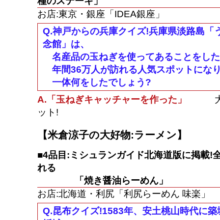
種のステーキ」
お店:東京・銀座「IDEA銀座」
Q.神戸からの兵庫クイズ!兵庫県淡路島「
念館」は、
名産品の玉ねぎを使ってあることをした
年間36万人が訪れる人気スポットにな
一体何をしたでしょう?
A.「玉ねぎキャッチャーを作った」
大野
ット!
【米倉涼子の大好物:ラーメン】
■4品目:ミシュランガイド北海道版に掲載!
れる
「焼き醤油らーめん」
お店:北海道・利尻「利尻らーめん 味楽」
Q.昆布クイズ!1583年、安土桃山時代に