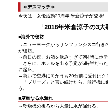
≪デスマッチ≫
今夜は…女優活動20周年!米倉涼子が登場!
「2018年米倉涼子の3
■海外で寝坊
→ニューヨークからサンフランシスコ行き
が寝坊。
→前日の夜、お酒を飲みすぎて朝4時にホ
さらに、ホテルを出る予定が5時半だった
に起床。
→急いで空港に向かうも20分前に受付はク
「プリーズ」と言い続けたら、飛行機に
う。
■度重なる水漏れ
→乾燥機の後ろから大量に水が漏れる、