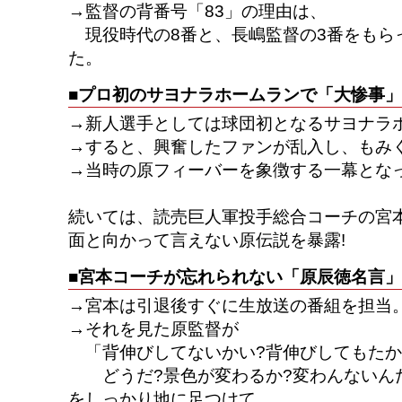
→監督の背番号「83」の理由は、
現役時代の8番と、長嶋監督の3番をもらっ
た。
■プロ初のサヨナラホームランで「大惨事」
→新人選手としては球団初となるサヨナラホ
→すると、興奮したファンが乱入し、もみ
→当時の原フィーバーを象徴する一幕とな
続いては、読売巨人軍投手総合コーチの宮
面と向かって言えない原伝説を暴露!
■宮本コーチが忘れられない「原辰徳名言」
→宮本は引退後すぐに生放送の番組を担当
→それを見た原監督が
「背伸びしてないかい?背伸びしてもたかが
どうだ?景色が変わるか?変わんないん
をしっかり地に足つけて、