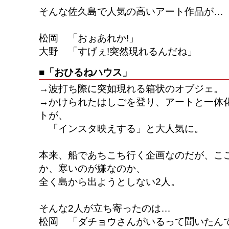
そんな佐久島で人気の高いアート作品が…
松岡 「おぉあれか!」
大野 「すげぇ!突然現れるんだね」
■「おひるねハウス」
→波打ち際に突如現れる箱状のオブジェ。
→かけられたはしごを登り、アートと一体
トが、
「インスタ映えする」と大人気に。
本来、船であちこち行く企画なのだが、こ
か、寒いのが嫌なのか、
全く島から出ようとしない2人。
そんな2人が立ち寄ったのは…
松岡 「ダチョウさんがいるって聞いたん