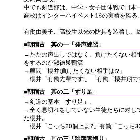
中でも剣道部は、中学・女子団体戦で日本一
高校はインターハイベスト16の実績を誇る
有働由美子、高校生以来の防具を装着し、練
■朝稽古 其の一「発声練習」
→ただの声出しではなく、負けたくない相
をするのが淑徳巣鴨流。
→顧問「櫻井!負けたくない相手は!?」
櫻井「有働先輩です!」 有働「櫻井翔です
■朝稽古 其の二「すり足」
→剣道の基本「すり足」。
→全く息切れをしていない生徒たちに対し
た櫻井。
櫻井「こっち20個上よ?」有働「こっち30
■朝稽古 其の三「跳躍素振り」