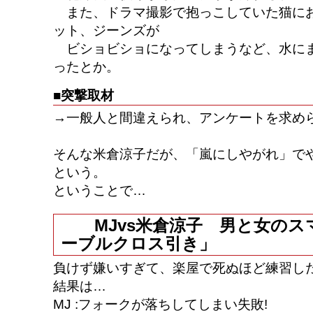
また、ドラマ撮影で抱っこしていた猫に
ット、ジーンズが
ビショビショになってしまうなど、水に
ったとか。
■突撃取材
→一般人と間違えられ、アンケートを求め
そんな米倉涼子だが、「嵐にしやがれ」で
という。
ということで…
MJvs米倉涼子 男と女のス
ーブルクロス引き」
負けず嫌いすぎて、楽屋で死ぬほど練習し
結果は…
MJ :フォークが落ちしてしまい失敗!