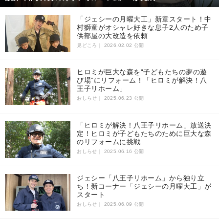
「ジェシーの月曜大工」新章スタート！中
村獅童がオシャレ好きな息子2人のため子
供部屋の大改造を依頼
見どころ｜
2026.02.02 公開
ヒロミが巨大な森を“子どもたちの夢の遊
び場”にリフォーム！「ヒロミが解決！八
王子リホーム」
おしらせ｜
2025.06.23 公開
「ヒロミが解決！八王子リホーム」放送決
定！ヒロミが子どもたちのために巨大な森
のリフォームに挑戦
おしらせ｜
2025.06.16 公開
ジェシー「八王子リホーム」から独り立
ち！新コーナー「ジェシーの月曜大工」が
スタート
おしらせ｜
2025.06.09 公開