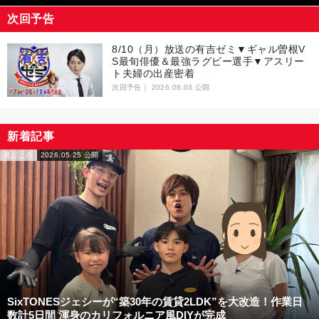
次回予告
8/10（月）放送の有吉ゼミ▼ギャル曽根V
S最旬俳優＆最強ラグビー選手▼アスリー
ト夫婦の出産密着
次回予告｜
2026.08.03 公開
新着記事
見どころ
2026.05.25 公開
SixTONESジェシーが“築30年の賃貸2LDK”を大改造！作業日
数計5日間 渾身のカリフォルニア風DIYが完成