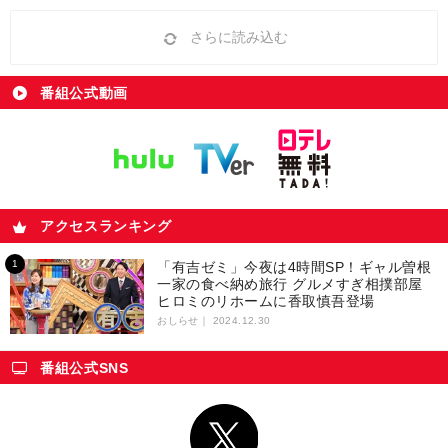
さらに読み込む
番組公式動画
アクセスランキング
「有吉ゼミ」今夜は4時間SP！ギャル曽根
一家の食べ納め旅行 グルメすぎ相撲部屋
ヒロミのリホームに香取慎吾登場
おしらせ｜
2024.12.30
番組公式SNS