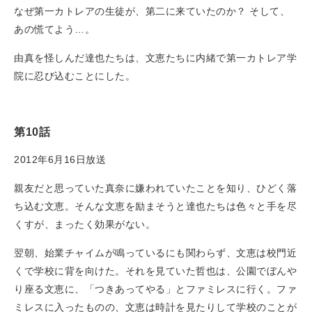
なぜ第一カトレアの生徒が、第二に来ていたのか？ そして、
あの慌てよう…。
由真を怪しんだ達也たちは、文恵たちに内緒で第一カトレア学
院に忍び込むことにした。
第10話
2012年6月16日放送
親友だと思っていた真奈に嫌われていたことを知り、ひどく落
ち込む文恵。そんな文恵を励まそうと達也たちは色々と手を尽
くすが、まったく効果がない。
翌朝、始業チャイムが鳴っているにも関わらず、文恵は校門近
くで学校に背を向けた。それを見ていた哲也は、公園でぼんや
り座る文恵に、「つきあってやる」とファミレスに行く。ファ
ミレスに入ったものの、文恵は時計を見たりして学校のことが