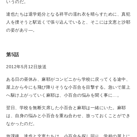
いうのだ。
達也たちは退学処分となる祥平の濡れ衣を晴らすために、真犯
人を捜そうと駅近くで張り込んでいると、そこには文恵と沙耶
の姿があり―。
第5話
2012年5月12日放送
ある日の昼休み、麻耶がコンビニから学校に戻ってくる途中、
屋上から今にも飛び降りそうな小百合を目撃する。急いで屋上
へ駆け上がっていく麻耶は、小百合の悩みを聞く事に…。
翌日、学校を無断欠席した小百合と麻耶は一緒にいた。麻耶
は、自身の悩みと小百合を重ね合わせ、放っておくことができ
なかったのだ。
放課後、達也と文恵たちは、小百合を探し回り、学校の屋上に