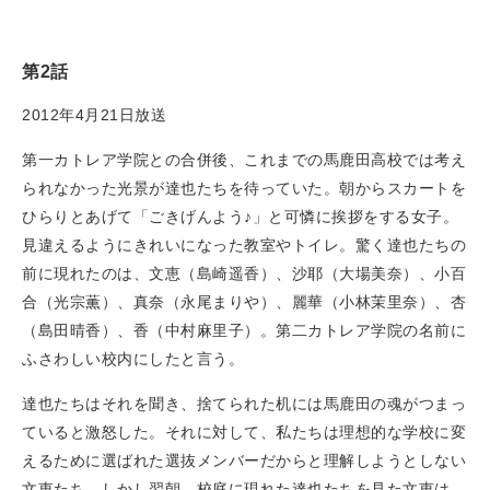
第2話
2012年4月21日放送
第一カトレア学院との合併後、これまでの馬鹿田高校では考え
られなかった光景が達也たちを待っていた。朝からスカートを
ひらりとあげて「ごきげんよう♪」と可憐に挨拶をする女子。
見違えるようにきれいになった教室やトイレ。驚く達也たちの
前に現れたのは、文恵（島崎遥香）、沙耶（大場美奈）、小百
合（光宗薫）、真奈（永尾まりや）、麗華（小林茉里奈）、杏
（島田晴香）、香（中村麻里子）。第二カトレア学院の名前に
ふさわしい校内にしたと言う。
達也たちはそれを聞き、捨てられた机には馬鹿田の魂がつまっ
ていると激怒した。それに対して、私たちは理想的な学校に変
えるために選ばれた選抜メンバーだからと理解しようとしない
文恵たち。しかし翌朝、校庭に現れた達也たちを見た文恵は