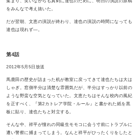
集まり、笑いながらも真剣に達也のために、明日の演説の原稿
をみんなで考え抜いた。
だが翌朝、文恵の演説が終わり、達也の演説の時間になっても
達也は現れず―。
第4話
2012年5月5日放送
馬鹿田の歴史が詰まった机が教室に戻ってきて達也たちは大は
しゃぎ。窓側半分は清楚な雰囲気だが、半分はすっかり以前の
ような野蛮な空気となっていた。文恵たちはそんな校内の風紀
を正すべく、『第2カトレア学院・ルール』と書かれた紙を黒
板に貼り、達也たちと対立する。
そんな中、祥平が憧れの同級生モモコに会う寸前にトラブルに
遭い警察に捕まってしまう。なんと祥平がひったくりをしたと