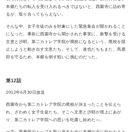
本郷たちの転入を受け入れるべきではないと、西園寺に詰め寄
るが、取り合ってもらえない。
そんな中、女子生徒のみを対象にした緊急集会が開かれること
になった。事前に西園寺から聞かされた事実に、衝撃を受ける
文恵と沙耶。第二カトレア学院が廃校になるという。廃校を阻
止しようと動き出す文恵たち。そして、達也たちもまた、馬鹿
田を守るため、本郷を倒す戦いに挑むのだった。
第12話
2012年6月30日放送
西園寺から第二カトレア学院の廃校が決まったことを伝えら
れ、ざわめく女子生徒たち。そこへ文恵と沙耶が壇上にあが
り、第二カトレア学院への思いを吐露し始めた―。
一方、馬鹿田のトップを取り返すために本郷の元に向かおうと