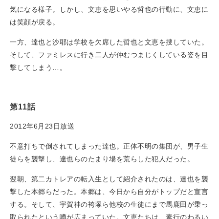
気になる様子。しかし、文恵を思いやる哲也の行動に、文恵に
は笑顔が戻る。
一方、達也と沙耶は学校を欠席した哲也と文恵を捜していた。
そして、ファミレスに行き二人が仲むつまじくしている姿を目
撃してしまう…。
第11話
2012年6月23日放送
不意打ちで倒されてしまった達也。正体不明の集団が、男子生
徒らを襲撃し、達也らのたまり場を荒らした犯人だった。
翌朝、第二カトレアの転入生として紹介されたのは、達也を襲
撃した本郷らだった。本郷は、今日から自分がトップだと宣言
する。そして、宇賀神の袴塚ら他校の生徒にまで馬鹿田が乗っ
取られたという噂が広まっていた。文恵たちは、素行のわるい