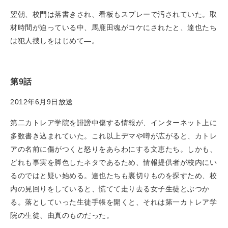
翌朝、校門は落書きされ、看板もスプレーで汚されていた。取
材時間が迫っている中、馬鹿田魂がコケにされたと、達也たち
は犯人捜しをはじめて―。
第9話
2012年6月9日放送
第二カトレア学院を誹謗中傷する情報が、インターネット上に
多数書き込まれていた。これ以上デマや噂が広がると、カトレ
アの名前に傷がつくと怒りをあらわにする文恵たち。しかも、
どれも事実を脚色したネタであるため、情報提供者が校内にい
るのではと疑い始める。達也たちも裏切りものを探すため、校
内の見回りをしていると、慌てて走り去る女子生徒とぶつか
る。落としていった生徒手帳を開くと、それは第一カトレア学
院の生徒、由真のものだった。