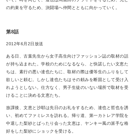
の約束を守るため、決闘場へ仲間とともに向かっていく。
第8話
2012年6月2日放送
ある日、古葉先生から女子高生向けファッション誌の取材の話
が持ち込まれた。学校のためになるなら、と快諾したい文恵た
ちは、素行の悪い達也たちに、取材の際は優等生のふりをして
欲しいと頼む。しかし達也たちはその頼みを断固として受け入
れようとしない。仕方なく、男子生徒のいない場所で取材を受
けることに決める文恵たち。
放課後、文恵と沙耶は先日のお礼をするため、達也と哲也を誘
い、初めてファミレスを訪れる。帰り道、第一カトレア学院を
中退した梨紗とばったり会った文恵は、ヤンキー風の派手な格
好をした梨紗にショックを受ける。