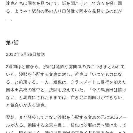
達也たちは岡本を見つけて、話を聞こうとして方々を探し回
る。ようやく駅前の塾の入り口付近で岡本を発見するのだが
―。
第7話
2012年5月26日放送
2週間ほど前から、沙耶は危険な雰囲気の男につきまとわれて
いた。沙耶を心配する文恵に対し、哲也は「いつでも力にな
る」と約束する。一方、達也は、クラスメイトに暴行を加えた
国木田高校の連中と、決闘を控えていた。「今の馬鹿田は情け
ない」と馬鹿にされたままでは、亡き兄に顔向けができない、
と気合いが入る達也。
翌朝、まだ登校してこない沙耶を心配する文恵の元にSOSメー
ルが入る。動揺する文恵を促し、哲也は沙耶の元へ駈け出して
いく。時を同じく、達也は馬鹿田のプライドを守るため、兄と