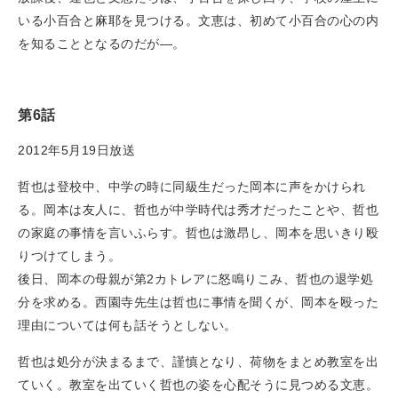
いる小百合と麻耶を見つける。文恵は、初めて小百合の心の内
を知ることとなるのだが―。
第6話
2012年5月19日放送
哲也は登校中、中学の時に同級生だった岡本に声をかけられ
る。岡本は友人に、哲也が中学時代は秀才だったことや、哲也
の家庭の事情を言いふらす。哲也は激昂し、岡本を思いきり殴
りつけてしまう。
後日、岡本の母親が第2カトレアに怒鳴りこみ、哲也の退学処
分を求める。西園寺先生は哲也に事情を聞くが、岡本を殴った
理由については何も話そうとしない。
哲也は処分が決まるまで、謹慎となり、荷物をまとめ教室を出
ていく。教室を出ていく哲也の姿を心配そうに見つめる文恵。