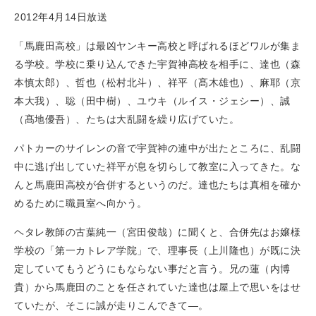
2012年4月14日放送
「馬鹿田高校」は最凶ヤンキー高校と呼ばれるほどワルが集ま
る学校。学校に乗り込んできた宇賀神高校を相手に、達也（森
本慎太郎）、哲也（松村北斗）、祥平（髙木雄也）、麻耶（京
本大我）、聡（田中樹）、ユウキ（ルイス・ジェシー）、誠
（髙地優吾）、たちは大乱闘を繰り広げていた。
パトカーのサイレンの音で宇賀神の連中が出たところに、乱闘
中に逃げ出していた祥平が息を切らして教室に入ってきた。な
んと馬鹿田高校が合併するというのだ。達也たちは真相を確か
めるために職員室へ向かう。
ヘタレ教師の古葉純一（宮田俊哉）に聞くと、合併先はお嬢様
学校の「第一カトレア学院」で、理事長（上川隆也）が既に決
定していてもうどうにもならない事だと言う。兄の蓮（内博
貴）から馬鹿田のことを任されていた達也は屋上で思いをはせ
ていたが、そこに誠が走りこんできて―。