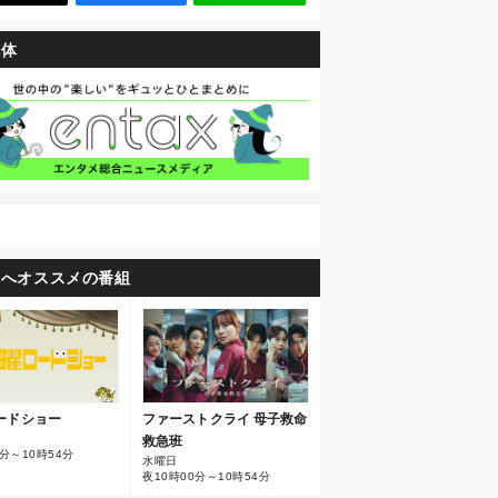
媒体
たへオススメの番組
ファーストクライ 母子救命
ードショー
救急班
分～10時54分
水曜日
夜10時00分～10時54分