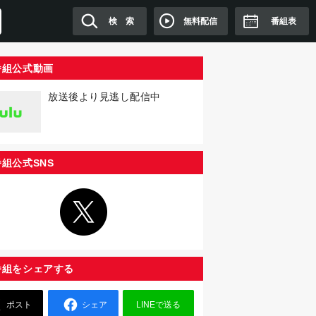
無料配信
検 索
番組表
番組公式動画
放送後より見逃し配信中
番組公式SNS
番組をシェアする
ポスト
シェア
LINEで送る