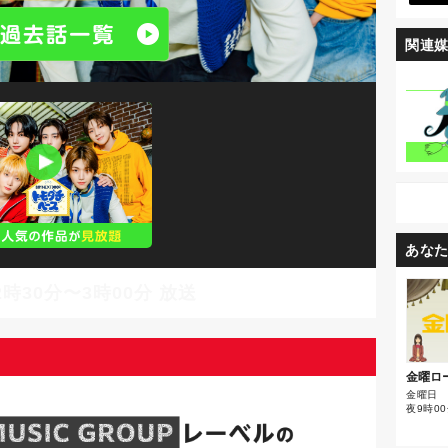
関連
あな
時30分〜3時00分 放送
金曜ロ
金曜日
夜9時00