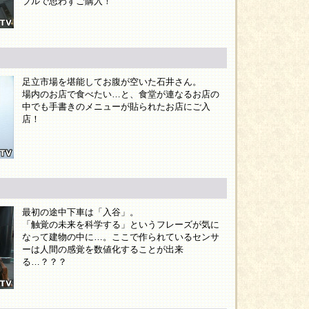
ブルで思わずご購入！
足立市場を堪能してお腹が空いた石井さん。
場内のお店で食べたい…と、食堂が連なるお店の
中でも手書きのメニューが貼られたお店にご入
店！
最初の途中下車は「入谷」。
「触覚の未来を科学する」というフレーズが気に
なって建物の中に…。ここで作られているセンサ
ーは人間の感覚を数値化することが出来
る…？？？