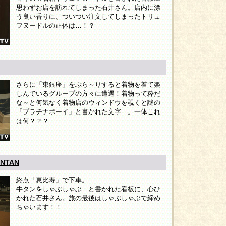
思わずお店を訪れてしまった石井さん。店内に漂
う良い香りに、ついつい注文してしまったトリュ
フヌードルの正体は…！？
さらに「東銀座」をぶら～りすると着物を着て楽
しんでいるグループの方々に遭遇！着物って粋だ
な～と何気なく着物店のウィンドウを覗くと謎の
「プラチナボーイ」と書かれた文字…。一体これ
は何？？？
NTAN
終点「恵比寿」で下車。
牛タンをしゃぶしゃぶ…と書かれた看板に、心ひ
かれた石井さん。旅の最後はしゃぶしゃぶで締め
ちゃいます！！