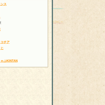
エンス
ら
駅
屋
・コチア
とじ
ゃぶKINTAN