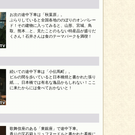
お次の途中下車は「秋葉原」。
ぶらりしていると全国各地ののぼりのオンパレー
ド！その建物に入ってみると、山形、宮城、鳥
取、熊本…と、見たことのもない特産品が盛りだ
くさん！石井さんは食のテーマパークを満喫！
続いての途中下車は「小伝馬町」。
ビルの間を歩いていると日本橋焼と書かれた張り
紙…。日本橋では有名な逸品かもしれない！ここ
に来たからには食べておかないと！
歌舞伎座のある「東銀座」で途中下車。
香りの宝石箱トリュフヌードルと書かれた看板に