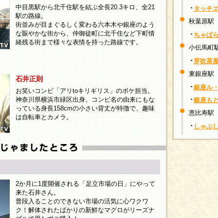
中目黒駅から北千住駅を結ぶ全長20.3キロ、全21
タッチ
駅の路線。
秋葉原駅
街並みが目まぐるしく変わる六本木や銀座のよう
な賑やかな街から、仲御徒町に北千住など下町情
ちゃば
緒残る街まで様々な表情を持った路線です。
小伝馬町
芽吹茶
東銀座駅
石井正則
銀座ル
お笑いコンビ「アリtoキリギリス」のボケ担当。
神奈川県横浜市緑区出身。コンビ名の由来にもな
銀座も
っている身長158cmの小さい背丈が特徴で、趣味
恵比寿駅
は自転車とカメラ。
しゃぶし
2か月に1度開催される「足立市場の日」にやって
来た石井さん。
普段入ることのできない市場の活気に心ワクワ
ク！解体されたばかりの新鮮なマグロがリーズナ