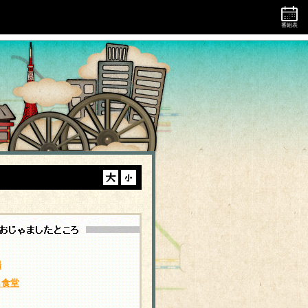
番組表
場
し食堂