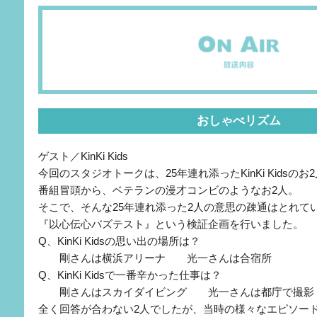
おしゃべリズム
ゲスト／KinKi Kids
今回のスタジオトークは、25年連れ添ったKinKi Kidsのお
番組冒頭から、ベテランの漫才コンビのようなお2人。
そこで、そんな25年連れ添った2人の意思の疎通はとれて
『以心伝心バズテスト』という検証企画を行いました。
Q、KinKi Kidsの思い出の場所は？
剛さんは横浜アリーナ 光一さんは合宿所
Q、KinKi Kidsで一番辛かった仕事は？
剛さんはスカイダイビング 光一さんは都庁で撮影
全く回答が合わない2人でしたが、当時の様々なエピソー