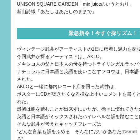
UNISON SQUARE GARDEN「mix juiceのいうとおり」
新山詩織「あたしはあたしのままで」
緊急指令！今すぐ探リズム！
ヴィンテージ武井がアーティストの1日に密着し魅力を探
今回武井が探るアーティストは、AKLO。
メキシコ人の父と日本人の母を持つトライリンガルラッパ
ナチュラルに日本語と英語を使いこなすフロウは、日本語
された。
AKLOと一緒に都内レコード店を回った武井は、
ポスターにCDが聴きたくなる様な上手いコメントを書く
れた。
最初は韻を踏むことが出来ずにいたが、徐々に慣れてきた
英語と日本語がミックスされたハイレベルな韻を踏むこと
そんな武井が考えたキャッチフレーズは
“どんな言葉も韻をふめる そんなにおいがあなたのsmel
る”