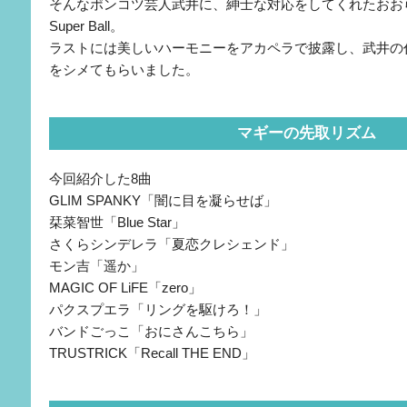
そんなポンコツ芸人武井に、紳士な対応をしてくれたおおら
Super Ball。
ラストには美しいハーモニーをアカペラで披露し、武井の
をシメてもらいました。
マギーの先取リズム
今回紹介した8曲
GLIM SPANKY「闇に目を凝らせば」
栞菜智世「Blue Star」
さくらシンデレラ「夏恋クレシェンド」
モン吉「遥か」
MAGIC OF LiFE「zero」
パクスプエラ「リングを駆けろ！」
バンドごっこ「おにさんこちら」
TRUSTRICK「Recall THE END」