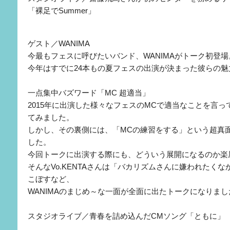
「裸足でSummer」
ゲスト／WANIMA
今最もフェスに呼びたいバンド、WANIMAがトーク初登場
今年はすでに24本もの夏フェスの出演が決まった彼らの魅
一点集中バズワード「MC 超適当」
2015年に出演した様々なフェスのMCで適当なことを言っ
てみました。
しかし、その裏側には、「MCの練習をする」という超真
した。
今回トークに出演する際にも、どういう展開になるのか楽
そんなVo.KENTAさんは「バカリズムさんに嫌われたく
こぼすなど、
WANIMAのまじめ～な一面が全面に出たトークになりまし
スタジオライブ／青春を詰め込んだCMソング「ともに」