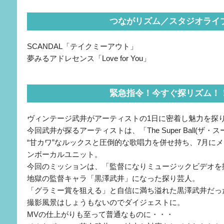
つながリズム／スタジオライ
SCANDAL「テイクミーアウト」
夢みるアドレセンス「Love for You」
緊急指令！今すぐ探リズム！
ヴィンテージ武井がアーティストの1日に密着し魅力を探
今回武井が探るアーティストは、「The Super Ball(ザ・
“甘カワ”なルックスと圧倒的な歌唱力を併せ持ち、7月に
ンボーカルユニット。
今回のミッションは、「監督になりミュージックビデオを
地獄の監督キャラ「黒澤武井」になった探り芸人。
「グラミー賞を狙える」と自信に満ち溢れた黒澤武井だっ
撮影風景はしょうもないのでダイジェストに。
MVの仕上がりも至って普通なものに・・・