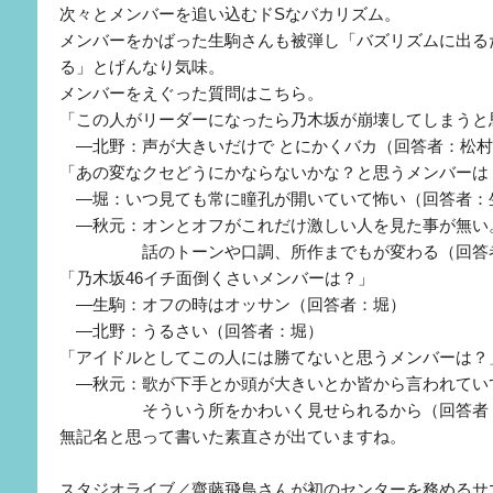
次々とメンバーを追い込むドSなバカリズム。
メンバーをかばった生駒さんも被弾し「バズリズムに出る
る」とげんなり気味。
メンバーをえぐった質問はこちら。
「この人がリーダーになったら乃木坂が崩壊してしまうと
―北野：声が大きいだけで とにかくバカ（回答者：松村
「あの変なクセどうにかならないかな？と思うメンバーは
―堀：いつ見ても常に瞳孔が開いていて怖い（回答者：
―秋元：オンとオフがこれだけ激しい人を見た事が無い
話のトーンや口調、所作までもが変わる（回答者
「乃木坂46イチ面倒くさいメンバーは？」
―生駒：オフの時はオッサン（回答者：堀）
―北野：うるさい（回答者：堀）
「アイドルとしてこの人には勝てないと思うメンバーは？
―秋元：歌が下手とか頭が大きいとか皆から言われてい
そういう所をかわいく見せられるから（回答者
無記名と思って書いた素直さが出ていますね。
スタジオライブ／齋藤飛鳥さんが初のセンターを務めるサ