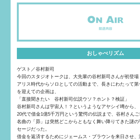
おしゃべリズム
ゲスト／谷村新司
今回のスタジオトークは、大先輩の谷村新司さんが初登場
アリス時代からソロとしての活動まで、長きにわたって第
を迎えての企画は、
「直接聞きたい 谷村新司伝説ウソ？ホント？検証」
谷村新司さんは宇宙人！？というようなアヤシイ噂から、
20代で借金1億5千万円という驚愕の伝説まで、谷村さん
名曲の「昴」は突然どこからともなく舞い降りてきた謎の
セージだった。
借金を返済するためにジェームス・ブラウンを来日させ、