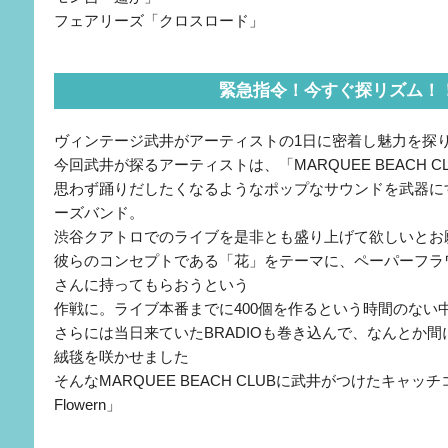
フェアリーズ「クロスロード」
緊急指令！今すぐ探リズム！
ヴィンテージ武井がアーティストの1日に密着し魅力を探
今回武井が探るアーティストは、「MARQUEE BEACH C
思わず踊りだしたくなるようなポップなサウンドを武器に
ーズバンド。
渋谷クアトロでのライブを是非とも盛り上げて欲しいとお
彼らのコンセプトである「花」をテーマに、ペーパーフラ
さんに持ってもらおうという
作戦に。ライブ本番までに400個を作るという時間のない
さらには当日来ていたBRADIOも巻き込んで、なんとか
絨毯を咲かせました
そんなMARQUEE BEACH CLUBに武井がつけたキャッチコ
Flowern」