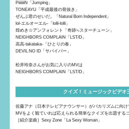
PiiiiiiiN「Jumping」
TONEAYU「平成最後の骨抜き」
ぜんぶ君のせいだ。「Natural Born Independent」
lol-エルオーエル-「lolli-lolli」
煌めき☆アンフォレント「奇跡≒スターチューン」
NEIGHBORS COMPLAIN「LST/D」
高高-takataka-「ひとりの春」
DEVIL NO ID「サバイバー」
松井玲奈さんがお気に入りのMVは
NEIGHBORS COMPLAIN「LST/D」
クイズ！ミュージックビデオ
佐藤アナ（日本テレビアナウンサー）がバカリズムに向け
MVをよく観ていれば応えられる簡単なクイズを出題する
［紹介楽曲］Sexy Zone「La Sexy Woman」