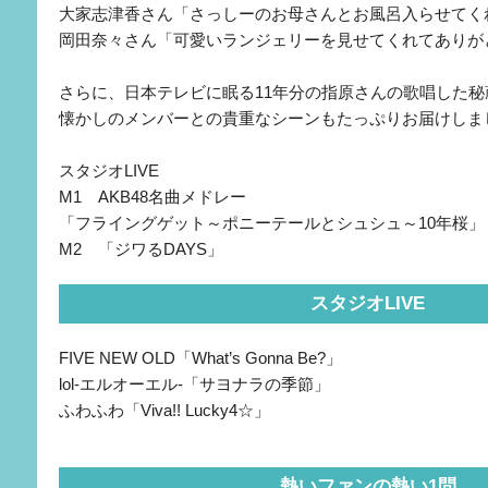
大家志津香さん「さっしーのお母さんとお風呂入らせてく
岡田奈々さん「可愛いランジェリーを見せてくれてありが
さらに、日本テレビに眠る11年分の指原さんの歌唱した秘
懐かしのメンバーとの貴重なシーンもたっぷりお届けしま
スタジオLIVE
M1 AKB48名曲メドレー
「フライングゲット～ポニーテールとシュシュ～10年桜」
M2 「ジワるDAYS」
スタジオLIVE
FIVE NEW OLD「What’s Gonna Be?」
lol-エルオーエル-「サヨナラの季節」
ふわふわ「Viva!! Lucky4☆」
熱いファンの熱い1問