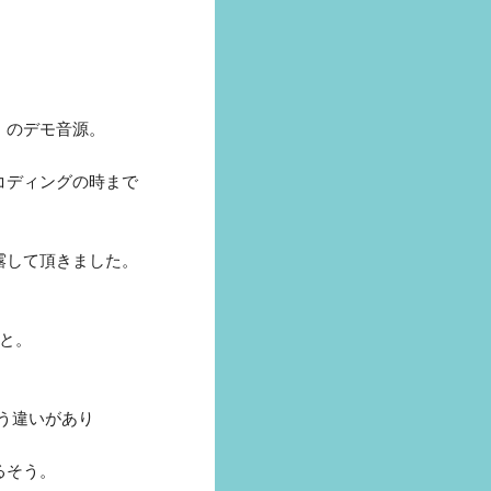
」のデモ音源。
コディングの時まで
露して頂きました。
と。
いう違いがあり
るそう。