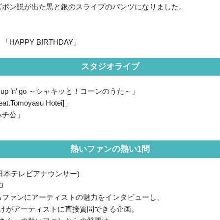
ズボン説が出た黒と銀のスライプのパンツになりました。
APPY BIRTHDAY」
スタジオライブ
 up ’n’ go ～シャキッと！コーンのうた～」
.Tomoyasu Hotei]」
ハチ公」
熱いファンの熱い1問
日本テレビアナウンサー)
0
るファンにアーティストの魅力をインタビューし、
だけがアーティストに直接質問できる企画。