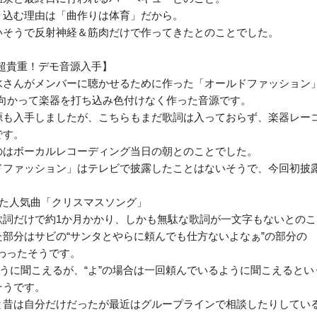
り込む理由は「曲作りは体育」だから。
いそうで反射神経＆筋肉だけで作ってきたとのことでした。
ミツ【超貴重！デモ音源入手】
水さんがメンバーに聴かせるために作った「オールドファッション
に向かって楽器を打ち込み色付けなく作った音源です。
源も入手しましたが、こちらもまだ歌詞は入っておらず、楽器レー
です。
のはボーカルレコーディング当日の朝とのことでした。
ドファッション」はテレビで披露したことはないそうで、今回初披
った人気曲「クリスマスソング」
歌詞だけで約1か月かかり、しかも無駄な歌詞が一文字もないとのこ
部分はサビの“サンタとやらに頼んでも仕方ないよなぁ”の部分の
だわったそうです。
ように聞こえるが、“よ”の場合は一回頼んでいるように聞こえると
そうです。
と昔は自分だけだったが最近はグループラインで相談したりしてい