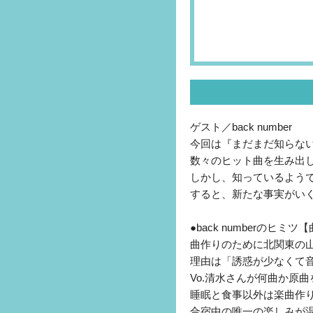
ゲスト／back number
今回は『まだまだ知らないヒミ
数々のヒット曲を生み出し、
しかし、知っているよう
すると、新たな事実がい
●back numberのヒ
曲作りのために北関東の
理由は「誘惑が少なくて
Vo.清水さんが何曲か原
睡眠と食事以外は楽曲作
合宿中の唯一の楽しみが