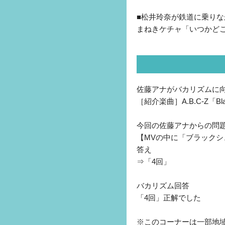
■松井玲奈が鉄道に乗りなが
まねきケチャ「いつかど
佐藤アナがバカリズムに
［紹介楽曲］A.B.C-Z「Blac
今回の佐藤アナからの問
【MVの中に「ブラック
答え
⇒「4回」
バカリズム回答
「4回」正解でした
※このコーナーは一部地