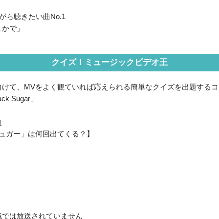
ら聴きたい曲No.1
こかで」
クイズ！ミュージックビデオ王
向けて、MVをよく観ていれば応えられる簡単なクイズを出題するコ
k Sugar」
題
シュガー」は何回出てくる？】
域では放送されていません