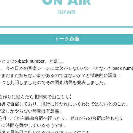
トーク企画
ツのback number』と題し、
今や日本の音楽シーンには欠かせないバンドとなったback numb
でまだまだ知らない事があるのではないか？と徹底的に調査！
くつも判明しましたのでその調査結果を発表しました。
ミツ【曲作りに悩んだら北関東で山ごもり】
山奥で合宿しており、滝行に打たれにいくわけではないとのこと。
音楽しかやらない時間は有意義」
曲を作ってから編曲合宿へ行ったり、ゼロからの合宿の時もあり
りに時間を費やしているそうです。
温泉と最終日に行われるバーベキューとのこと。