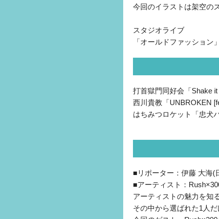
今回のイラストは架空の
スタジオライブ
「オールドファッション」「H
打首獄門同好会「Shake it
西川貴教「UNBROKEN [feat
はちみつロケット「忠犬
■リポーター：伊藤 大海(
■アーティスト：Rush×30
アーティストの魅力を知
その中から選ばれた1人