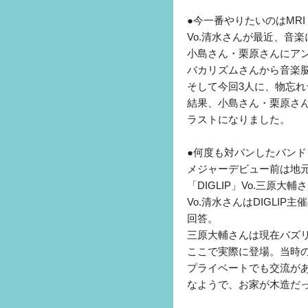
●今一番やりたいのはMRI
Vo.清水さんが最近、音
小島さん・栗原さんにアン
バカリズムさんから音楽
そして今回3人に、物忘
結果、小島さん・栗原さ
ラストになりました。
●何度も対バンしたバンド「D
メジャーデビュー前は地元・
「DIGLIP」Vo.三原
Vo.清水さんはDIGL
回答。
三原大輔さんは現在バズリ
ここで実際に登場。当時のb
プライベートでも交流があ
なようで、お家が木造だ