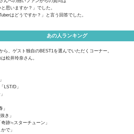
00さんへの熱いファンからの質問は
いと思いますか？」でした。
ou Tuberはどうですか？」と言う回答でした。
あの人ランキング
から、ゲスト独自のBEST1を選んでいただくコーナー。
のは松井玲奈さん。
i」
N「LST/D」
ー」
の春」
骨抜き」
「奇跡≒スターチューン」
こかで」