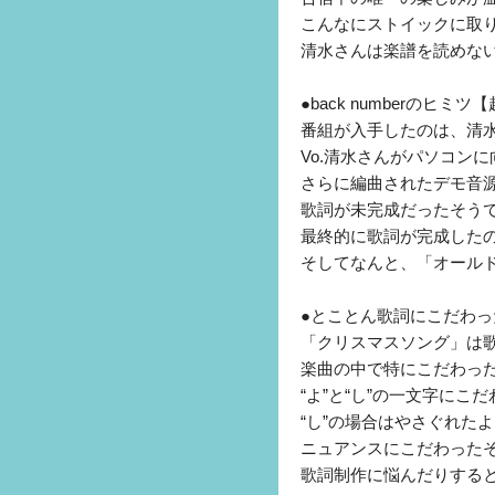
こんなにストイックに取
清水さんは楽譜を読めな
●back numberのヒ
番組が入手したのは、清
Vo.清水さんがパソコン
さらに編曲されたデモ音
歌詞が未完成だったそう
最終的に歌詞が完成した
そしてなんと、「オール
●とことん歌詞にこだわ
「クリスマスソング」は
楽曲の中で特にこだわった
“よ”と“し”の一文字にこ
“し”の場合はやさぐれた
ニュアンスにこだわった
歌詞制作に悩んだりする