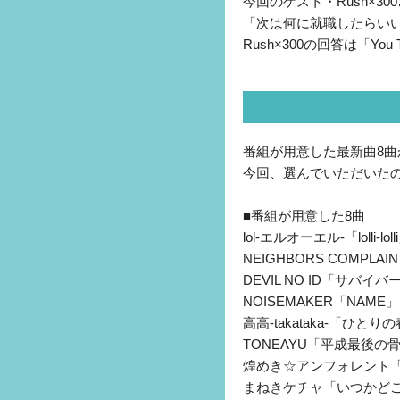
今回のゲスト・Rush×3
「次は何に就職したらい
Rush×300の回答は「Y
番組が用意した最新曲8曲
今回、選んでいただいた
■番組が用意した8曲
lol-エルオーエル-「lolli-loll
NEIGHBORS COMPLAI
DEVIL NO ID「サバイバ
NOISEMAKER「NAME」
高高-takataka-「ひとり
TONEAYU「平成最後の
煌めき☆アンフォレント
まねきケチャ「いつかど