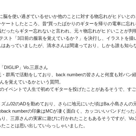
楽に脳を使い過ぎているせいか他のことに対する物忘れがヒドいとの
ケートしたところ、昔“買ったばかりのギターを帰りの電車に忘れ
脳だったらギター忘れないと言われ、元々物忘れがヒドいことが判
れテスト「3日前の服装を覚えているか？」を決行し、イラストを描
んはあっていましたが、清水さんは間違っており、しかも誰も知ら
IGLIP」Vo.三原さん
群馬で活動をしており、back numberの皆さんと何度も対バン
大輔さんを覚えているかという質問。
IP主催のイベントで人生で初めてギターを投げたことがあるそうで、す
ズム02のADを勤めており、さらに地元にいた頃はBa.小島さんの
ack numberの印象はMCが凄く面白く、カッコいいバンドだっ
り、三原さんの実家に遊びに行かれたこともあるそうですが、Vo
ったことは思い出していらっしゃいました。