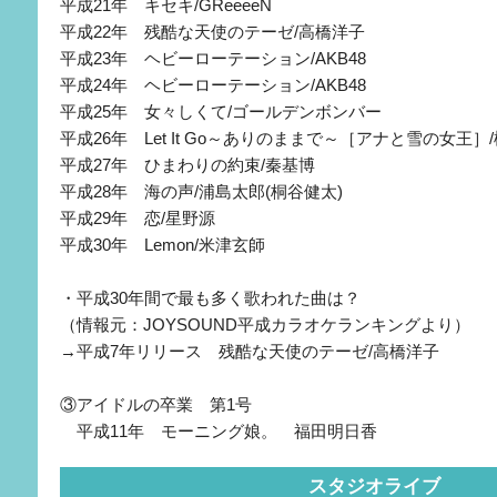
平成21年 キセキ/GReeeeN
平成22年 残酷な天使のテーゼ/高橋洋子
平成23年 ヘビーローテーション/AKB48
平成24年 ヘビーローテーション/AKB48
平成25年 女々しくて/ゴールデンボンバー
平成26年 Let It Go～ありのままで～［アナと雪の女王］
平成27年 ひまわりの約束/秦基博
平成28年 海の声/浦島太郎(桐谷健太)
平成29年 恋/星野源
平成30年 Lemon/米津玄師
・平成30年間で最も多く歌われた曲は？
（情報元：JOYSOUND平成カラオケランキングより）
→平成7年リリース 残酷な天使のテーゼ/高橋洋子
③アイドルの卒業 第1号
平成11年 モーニング娘。 福田明日香
スタジオライブ