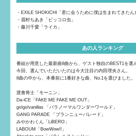
・EXILE SHOKICHI「君に会うために僕は生まれてきた
・眉村ちあき「ピッコロ虫」
・藤川千愛「ライカ」
あの人ランキング
番組が用意した最新曲8曲から、ゲスト独自のBEST1を
今回、選んでいただいたのは今大注目の内田理央さん。
8曲の中から、本番前に1番好きな曲、No.1を選びました。
渡會将士「モーニン」
Da-iCE「FAKE ME FAKE ME OUT」
go!go!vanillas 「パラノーマルワンダーワールド」
GANG PARADE 「ブランニューパレード」
みやかわくん「LiBERO」
LABOUM「BowWow!!」