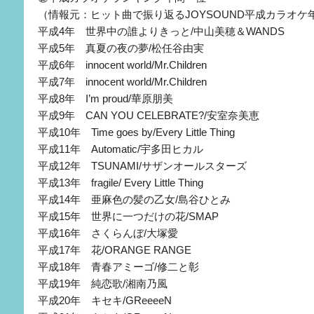
（情報元：ヒット曲で振り返るJOYSOUND平成カラオケ
平成4年 世界中の誰よりきっと/中山美穂＆WANDS
平成5年 真夏の夜の夢/松任谷由実
平成6年 innocent world/Mr.Children
平成7年 innocent world/Mr.Children
平成8年 I’m proud/華原朋美
平成9年 CAN YOU CELEBRATE?/安室奈美恵
平成10年 Time goes by/Every Little Thing
平成11年 Automatic/宇多田ヒカル
平成12年 TSUNAMI/サザンオールスターズ
平成13年 fragile/ Every Little Thing
平成14年 亜麻色の髪の乙女/島谷ひとみ
平成15年 世界に一つだけの花/SMAP
平成16年 さくらんぼ/大塚愛
平成17年 花/ORANGE RANGE
平成18年 青春アミーゴ/修二と彰
平成19年 純恋歌/湘南乃風
平成20年 キセキ/GReeeeN