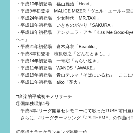
・平成10年初登場 福山雅治「Heart」
・平成9年初登場 MALICE MIZER「ヴェル・エール～
・平成24年初登場 少女時代「MR.TAXI」
・平成18年初登場 いきものがかり「SAKURA」
・平成18年初登場 アンジェラ・アキ「Kiss Me Good-
へ～」
・平成21年初登場 倉木麻衣「Beautiful」
・平成3年初登場 槇原敬之「どんなときも。」
・平成14年初登場 一青窈「もらい泣き」
・平成11年初登場 WANDS「AWAKE」
・平成19年初登場 青山テルマ「そばにいるね」「ここに
・平成11年初登場 aiko「花火」
□音楽的平成初モノリサーチ
①国家独唱第1号
平成5年Jリーグ開幕セレモニーにて歌ったTUBE 前田亘
さらに、Jリーグテーマソング「J’S THEME」の作曲は
②平成カラオケランキング年間一位