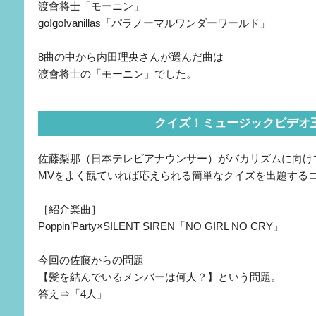
渡會将士「モーニン」
go!go!vanillas「パラノーマルワンダーワールド」
8曲の中から内田理央さんが選んだ曲は
渡會将士の「モーニン」でした。
クイズ！ミュージックビデオ
佐藤梨那（日本テレビアナウンサー）がバカリズムに向け
MVをよく観ていれば応えられる簡単なクイズを出題する
［紹介楽曲］
Poppin’Party×SILENT SIREN「NO GIRL NO CRY」
今回の佐藤からの問題
【髪を結んでいるメンバーは何人？】という問題。
答え⇒「4人」