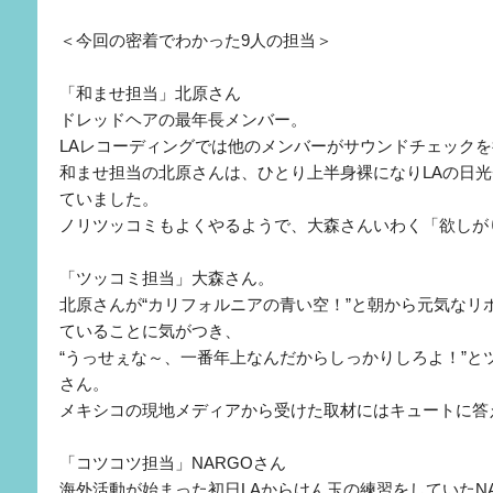
＜今回の密着でわかった9人の担当＞
「和ませ担当」北原さん
ドレッドヘアの最年長メンバー。
LAレコーディングでは他のメンバーがサウンドチェック
和ませ担当の北原さんは、ひとり上半身裸になりLAの日
ていました。
ノリツッコミもよくやるようで、大森さんいわく「欲しが
「ツッコミ担当」大森さん。
北原さんが“カリフォルニアの青い空！”と朝から元気なリ
ていることに気がつき、
“うっせぇな～、一番年上なんだからしっかりしろよ！”と
さん。
メキシコの現地メディアから受けた取材にはキュートに答
「コツコツ担当」NARGOさん
海外活動が始まった初日LAからけん玉の練習をしていたN