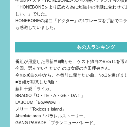
今回のゲスト・HONEBONEさんへの熱いファンからの質
「HONEBONEをより広める為に勉強中の手話に合わせて
しい。」でした。
HONEBONEの楽曲「ドクター」の1フレーズを手話でコ
も感激していました。
あの人ランキング
番組が用意した最新曲8曲から、ゲスト独自のBEST1を
今回、選んでいただいたのは女優の内田理央さん。
今旬の8曲の中から、本番前に聞きたい曲、No.1を選びま
■番組が用意した8曲：
藤川千愛「ライカ」
BRADIO「O・TE・A・GE・DA！」
LABOUM「BowWow!!」
メリー「Toxicosis Island」
Absolute area「パラレルストーリー」
GANG PARADE「ブランニューパレード」