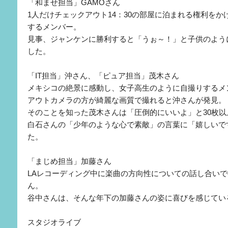
「和ませ担当」GAMOさん
1人だけチェックアウト14：30の部屋に泊まれる権利を
するメンバー。
見事、ジャンケンに勝利すると「うぉ～！」と子供のよう
した。
「IT担当」沖さん、「ピュア担当」茂木さん
メキシコの絶景に感動し、女子高生のように自撮りするメ
アウトカメラの方が綺麗な画質で撮れると沖さんが発見。
そのことを知った茂木さんは「圧倒的にいいよ」と30枚
白石さんの「少年のような心で素敵」の言葉に「嬉しいで
た。
「まじめ担当」加藤さん
LAレコーディング中に楽曲の方向性についての話し合い
ん。
谷中さんは、そんな年下の加藤さんの姿に喜びを感じてい
スタジオライブ