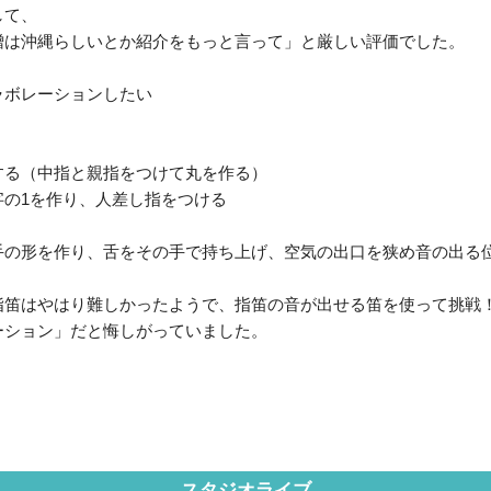
して、
噌は沖縄らしいとか紹介をもっと言って」と厳しい評価でした。
ラボレーションしたい
する（中指と親指をつけて丸を作る）
字の1を作り、人差し指をつける
手の形を作り、舌をその手で持ち上げ、空気の出口を狭め音の出る
指笛はやはり難しかったようで、指笛の音が出せる笛を使って挑戦
ーション」だと悔しがっていました。
スタジオライブ