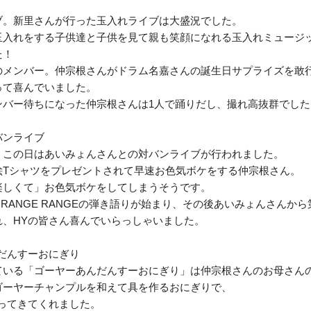
ブ。新里さんが行った玉入れライブは大盛況でした。
玉入れをする子供達と子供を見て親も笑顔になれる玉入れミュージ
た！
のメンバー。仲宗根さんがドラム名嘉さんの誕生日サプライズを敢
って喜んでいました。
ンバー待ちになった仲宗根さんは1人で踊りだし、撮れ高抜群でした
バンライブ
、この日はあいみょんさんとの対バンライブが行われました。
絵Tシャツをプレゼントされて早速お色気ボケをする仲宗根さん。
楽しくて」お色気ボケをしてしまうそうです。
RANGE RANGEの弾き語りが始まり、その後あいみょんさんから
れ、HYの皆さん喜んでいらっしゃいました。
だんすーおにぎり
ている「ゴーヤーあんだんすーおにぎり」は仲宗根さんのお母さん
ゴーヤーチャンプルを和えて具を作るおにぎりで、
ってきてくれました。