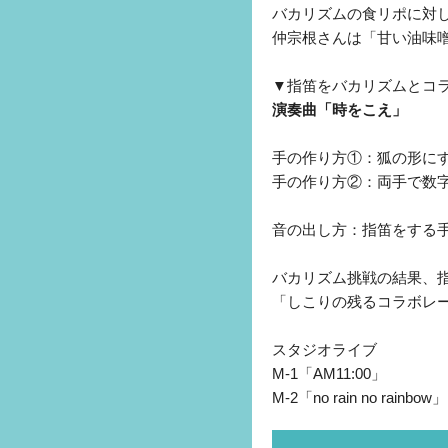
バカリズムの食リポに対
仲宗根さんは「甘い油味
▼指笛をバカリズムとコ
演奏曲「時をこえ」
手の作り方①：狐の形に
手の作り方②：両手で数
音の出し方：指笛をする
バカリズム挑戦の結果、
「しこりの残るコラボレ
スタジオライブ
M-1「AM11:00」
M-2「no rain no rainbow」