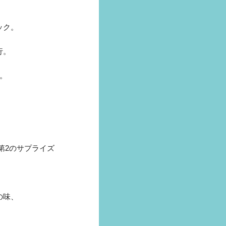
ック。
行。
。
第2のサプライズ
の味、