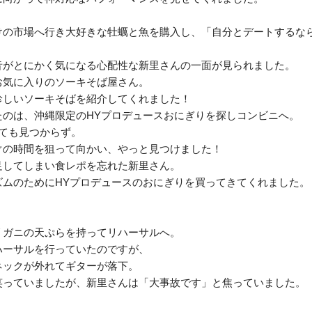
けの市場へ行き大好きな牡蠣と魚を購入し、「自分とデートするな
。
音がとにかく気になる心配性な新里さんの一面が見られました。
お気に入りのソーキそば屋さん。
珍しいソーキそばを紹介してくれました！
たのは、沖縄限定のHYプロデュースおにぎりを探しコンビニへ。
ても見つからず。
ぐの時間を狙って向かい、やっと見つけました！
足してしまい食レポを忘れた新里さん。
ズムのためにHYプロデュースのおにぎりを買ってきてくれました。
リガニの天ぷらを持ってリハーサルへ。
ハーサルを行っていたのですが、
ネックが外れてギターが落下。
笑っていましたが、新里さんは「大事故です」と焦っていました。