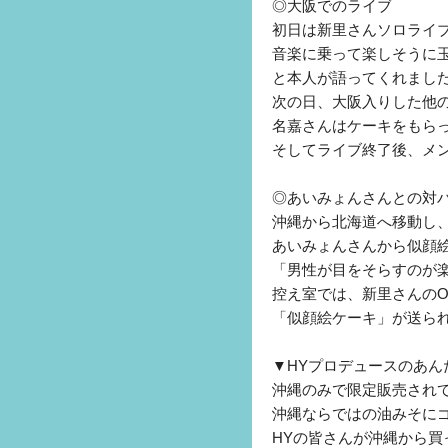
◎大阪でのライブ
初日は新里さんソロライ
音楽に乗って楽しそうに
と本人が語ってくれまし
次の日、大阪入りした他
名嘉さんはケーキをもら
そしてライブ終了後、メ
◎あいみょんさんとの対
沖縄から北海道へ移動し
あいみょんさんから似顔
「男性が目をそらすのが
控え室では、新里さんのO
「似顔絵ケーキ」が送ら
▼HYプロデュースのあん
沖縄のみで限定販売され
沖縄ならではの油みそに
HYの皆さんが沖縄から買