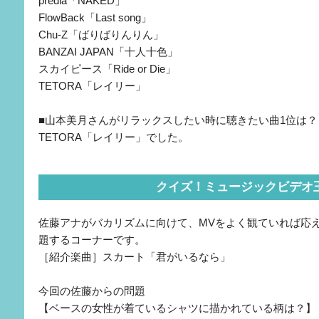
predia「NAKED」
FlowBack「Last song」
Chu-Z「ばりばりんりん」
BANZAI JAPAN「十人十色」
スカイピース「Ride or Die」
TETORA「レイリー」
■山本美月さんがリラックスしたい時に聴きたい曲1位は？
TETORA「レイリー」でした。
クイズ！ミュージックビデオ
佐藤アナがバカリズムに向けて、MVをよく観ていれば応
題するコーナーです。
［紹介楽曲］スカート「君がいるなら」
今回の佐藤からの問題
【ベースの女性が着ているシャツに描かれている柄は？】