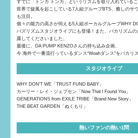
すでに「トンカ トンカ」というリズムを取り入れている
世界で旋風を起こしている7人組グループBTS、癒しのサウンド
も注目。
個々の能力の高さが伺える5人組ボーカルグループWHY DON
バズリズムスタジオライブにも登場！また、バカリズムの
露してくださいました。
最後に、DA PUMP KENZOさんの持ち込み企画、
今 海外で一番流行っているダンス“Woahダンス”をバカリ
スタジオライブ
WHY DON’T WE「TRUST FUND BABY」
カーリー・レイ・ジェプセン「Now That I Found You」
GENERATIONS from EXILE TRIBE「Brand New Story」
THE BEAT GARDEN「ぬくもり」
熱いファンの熱い1問