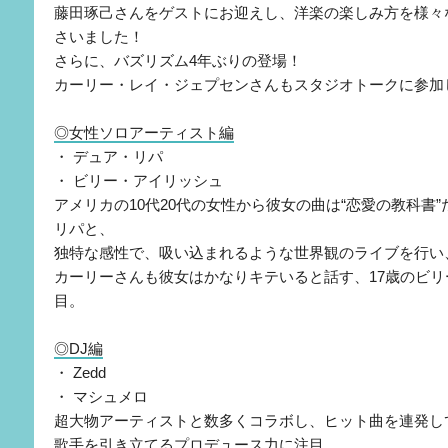
藤田琢己さんをゲストにお迎えし、洋楽の楽しみ方を様々
さいました！
さらに、バズリズム4年ぶりの登場！
カーリー・レイ・ジェプセンさんもスタジオトークに参加
◎女性ソロアーティスト編
・ デュア・リパ
・ ビリー・アイリッシュ
アメリカの10代20代の女性から彼女の曲は“恋愛の教科書
リパと、
独特な感性で、吸い込まれるような世界観のライブを行い
カーリーさんも彼女はかなりキテいると話す、17歳のビ
目。
◎DJ編
・ Zedd
・ マシュメロ
超大物アーティストと数多くコラボし、ヒット曲を連発して
歌手を引き立てるプロデュース力に注目。