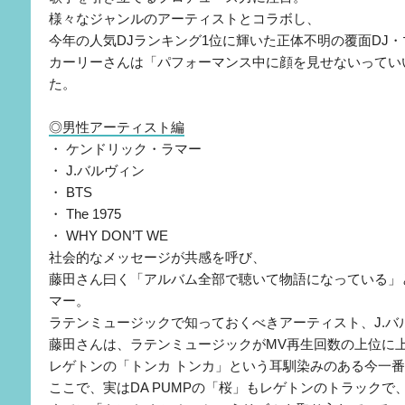
様々なジャンルのアーティストとコラボし、
今年の人気DJランキング1位に輝いた正体不明の覆面DJ
カーリーさんは「パフォーマンス中に顔を見せないってい
た。
◎男性アーティスト編
・ ケンドリック・ラマー
・ J.バルヴィン
・ BTS
・ The 1975
・ WHY DON’T WE
社会的なメッセージが共感を呼び、
藤田さん曰く「アルバム全部で聴いて物語になっている」
マー。
ラテンミュージックで知っておくべきアーティスト、J.バ
藤田さんは、ラテンミュージックがMV再生回数の上位に
レゲトンの「トンカ トンカ」という耳馴染みのある今一
ここで、実はDA PUMPの「桜」もレゲトンのトラックで