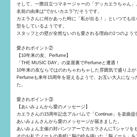
そして、一際目立つマネージャーの「デッカエラちゃん」
名前の由来は“でかいカエラ”だそうです。
カエラさんに何かあった時に「私が出る！」といつでも出
型をしているようです。
スタッフとの壁が全然ないのも愛される理由の1つのよう
愛されポイント②
【10年来の友、Perfume】
「THE MUSIC DAY」の楽屋裏でPerfumeと遭遇！
10年来の友ならではのわちゃわちゃした雰囲気で盛り上が
Perfumeも来年15周年を迎えるようで、お互い大人にな
た。
愛されポイント③
【あいみょんから愛のメッセージ】
カエラさんの15周年記念アルバムで「Continue」を楽曲
あいみょんさんから愛のメッセージが届きました。
あいみょん主催の対バンツアーでカエラさんにTシャツを
そのお礼でノートの表紙に脳の絵を描いた「脳ノート」を