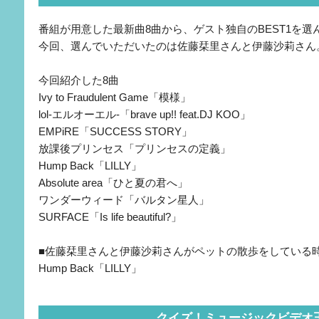
番組が用意した最新曲8曲から、ゲスト独自のBEST1を
今回、選んでいただいたのは佐藤栞里さんと伊藤沙莉さん
今回紹介した8曲
Ivy to Fraudulent Game「模様」
lol-エルオーエル-「brave up!! feat.DJ KOO」
EMPiRE「SUCCESS STORY」
放課後プリンセス「プリンセスの定義」
Hump Back「LILLY」
Absolute area「ひと夏の君へ」
ワンダーウィード「バルタン星人」
SURFACE「Is life beautiful?」
■佐藤栞里さんと伊藤沙莉さんがペットの散歩をしている
Hump Back「LILLY」
クイズ！ミュージックビデオ