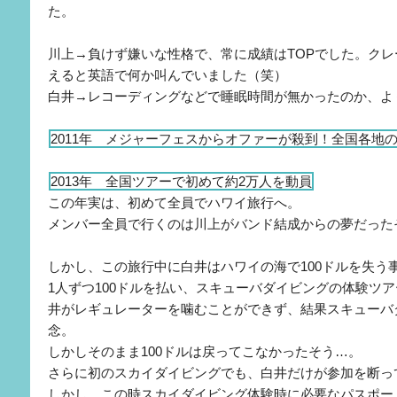
た。
川上→負けず嫌いな性格で、常に成績はTOPでした。ク
えると英語で何か叫んでいました（笑）
白井→レコーディングなどで睡眠時間が無かったのか、よ
2011年 メジャーフェスからオファーが殺到！全国各地
2013年 全国ツアーで初めて約2万人を動員
この年実は、初めて全員でハワイ旅行へ。
メンバー全員で行くのは川上がバンド結成からの夢だった
しかし、この旅行中に白井はハワイの海で100ドルを失う
1人ずつ100ドルを払い、スキューバダイビングの体験ツ
井がレギュレーターを噛むことができず、結果スキューバ
念。
しかしそのまま100ドルは戻ってこなかったそう…。
さらに初のスカイダイビングでも、白井だけが参加を断っ
しかし、この時スカイダイビング体験時に必要なパスポー