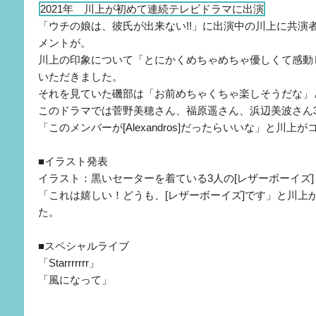
2021年 川上が初めて連続テレビドラマに出演
「ウチの娘は、彼氏が出来ない!!」に出演中の川上に共演者
メントが。
川上の印象について「とにかくめちゃめちゃ優しくて感動
いただきました。
それを見ていた磯部は「お前めちゃくちゃ楽しそうだな」
このドラマでは菅野美穂さん、福原遥さん、浜辺美波さん
「このメンバーが[Alexandros]だったらいいな」と川上
■イラスト発表
イラスト：黒いセーターを着ている3人の[レザーボーイズ]
「これは嬉しい！どうも、[レザーボーイズ]です」と川上
た。
■スペシャルライブ
「Starrrrrrr」
「風になって」