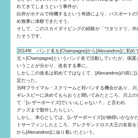
れてきてしまうという事件が。
白井がホテルで待機するという奇跡により、パスポートの
め無事に体験できたそう。
そして、このスカイダイビングの経験が「ワタリドリ」作
たそうです。
2014年 バンド名を[Champagne]から[Alexandros]に初
元々[Champagne]というバンド名で活動していたが、
いうことが分かり、改名する事に。
しかしこの改名は初めてではなくて、[Alexandros]の前
定だった。
当時プライマル・スクリームと対バンする機会があり、川
ギレスピーに決めてもらおうと聞いてみたところ、川上の
て「[レザーボーイズ]でいいんじゃない？」と言われ
グッズまで製作したらしい。
しかし、本心としては、[レザーボーイズ]が納得いかなか
トサーフィンしたところ、アレクサンドロス大王の名前を
から[Alexandros]に辿り着いたという。