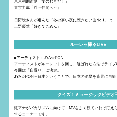
東京初期衝動「愛のむきだし」
東京力車「絆～仲間へ～」
日野聡さんが選んだ「冬の寒い夜に聴きたい曲No.1」は
上野優華「好きでごめん」
ルーレッ撮るLIVE
■アーティスト：JYA☆PON
アーティストがルーレットを回し、選ばれた方法でライブ
今回は「自撮り」に決定。
JYA☆PON＝日本ということで、日本の絶景を背景に自
クイズ！ミュージックビデオ
滝アナがバカリズムに向けて、MVをよく観ていれば応え
するコーナーです。