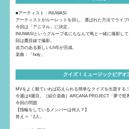
■アーティスト：INUWASI
アーティストがルーレットを回し、選ばれた方法でライブ
今回は「アニマル」に決定。
INUWASIというグループ名にちなんで鳥と一緒に撮影し
回は鷹目線で撮影。
迫力のある新しいLIVEが完成。
楽曲：「holy」
クイズ！ミュージックビデオ
MVをよく観ていれば応えられる簡単なクイズを出題する
今週は4週目。［紹介楽曲］ARCANA PROJECT「夢で
今回の問題
【指輪をしているメンバーは何人？】
答え⇒「2人」