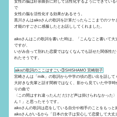
女性の脳は紆余曲折に対して活性化するようにできている
で
女性の脳を活性化する効果があるそう。
黒川さんはaikoさんの歌詞を計算だったらここまでのツ
才能のすごさに感服したとお話ししてくれました。
aikoさんはこの歌詞を書いた時は、「こんなこと書いて
ですが、
いがみ合って別れた恋愛ではなくなんでも話せた関係性だ
れたそうです。
aikoの歌詞のここはすごい③SHISHAMO 宮崎朝子
宮崎さんは「milk」の歌詞から中学の頃の思い出を話して
大好きな先輩と話す間柄ではなく、影から見ていた中学時
りの曲で
〈この間はすれ違ったんだ だけど声は掛けられなかった
ん！」と思ったそうです。
aikoさんの歌詞は恋をしている自分や相手のことをもっ
aikoさんがいるから「日本の女子は安心して恋愛して大