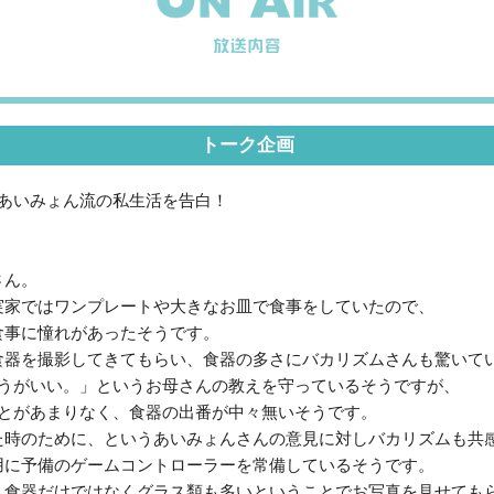
トーク企画
にあいみょん流の私生活を告白！
さん。
実家ではワンプレートや大きなお皿で食事をしていたので、
食事に憧れがあったそうです。
食器を撮影してきてもらい、食器の多さにバカリズムさんも驚いて
ほうがいい。」というお母さんの教えを守っているそうですが、
ことがあまりなく、食器の出番が中々無いそうです。
た時のために、というあいみょんさんの意見に対しバカリズムも共
用に予備のゲームコントローラーを常備しているそうです。
、食器だけではなくグラス類も多いということでお写真を見せても