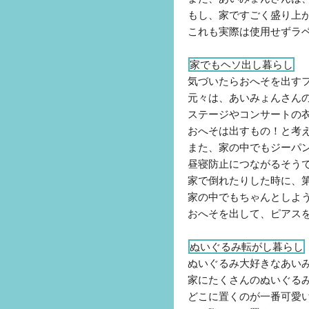
もし、家ですごく盛り上
これも実際は使用せずラ
家でもヘソ出し暮らし
気づいたらおへそを出す
元々は、あいみょんさん
ステージやコンサートの
おへそは出すもの！と考
また、家の中でもジーパ
昼寝防止につながるそう
家で倒れたりした時に、
家の中でもちゃんとしよ
おへそを出して、ピアス
ぬいぐるみ転がし暮らし
ぬいぐるみ大好きなあい
家にたくさんのぬいぐる
どこに置くのが一番可愛