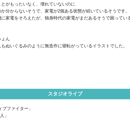
ことがもったいなく、壊れていないのに
のか分からないそうで、家電が2個ある状態が続いているそうです。
機に家電をそろえたが、独身時代の家電がまだあるそうで困ってい
みょん
んもぬいぐるみのように無造作に寝転がっているイラストでした。
スタジオライブ
ィブファイター」
い人」