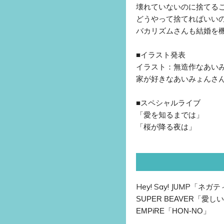
壊れていないのに捨てる
どうやって捨てればいい
バカリズムさんも結婚を
■イラスト発表
イラスト：無造作なあい
家が好きなあいみょんさ
■スペシャルライブ
「愛を知るまでは」
「桜が降る夜は」
Hey! Say! JUMP
「ネガテ
SUPER BEAVER「愛し
EMPiRE「HON-NO」