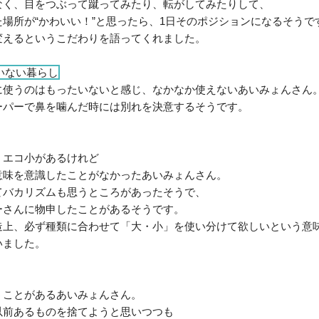
なく、目をつぶって蹴ってみたり、転がしてみたりして、
場所が“かわいい！”と思ったら、1日そのポジションになるそうで
変えるというこだわりを語ってくれました。
いない暮らし
に使うのはもったいないと感じ、なかなか使えないあいみょんさん
ーパーで鼻を噛んだ時には別れを決意するそうです。
・エコ小があるけれど
意味を意識したことがなかったあいみょんさん。
てバカリズムも思うところがあったそうで、
ーさんに物申したことがあるそうです。
造上、必ず種類に合わせて「大・小」を使い分けて欲しいという意
いました。
うことがあるあいみょんさん。
以前あるものを捨てようと思いつつも