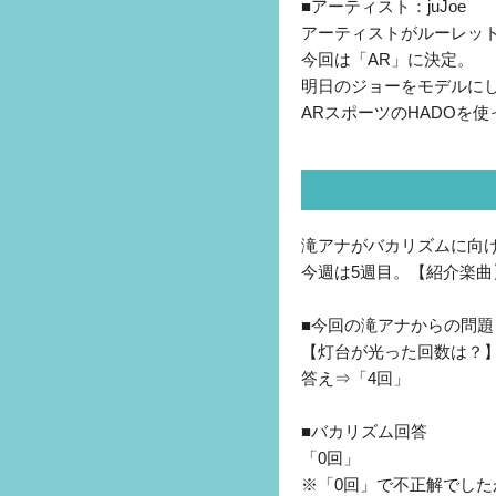
■アーティスト：juJoe
アーティストがルーレッ
今回は「AR」に決定。
明日のジョーをモデルに
ARスポーツのHADOを
滝アナがバカリズムに向
今週は5週目。【紹介楽曲】結
■今回の滝アナからの問題
【灯台が光った回数は？
答え⇒「4回」
■バカリズム回答
「0回」
※「0回」で不正解でし