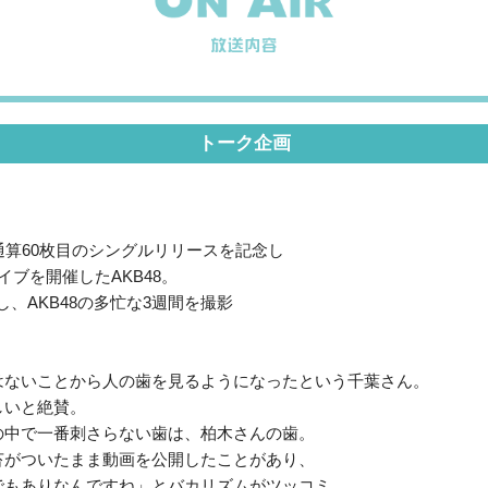
トーク企画
通算60枚目のシングルリリースを記念し
イブを開催したAKB48。
題し、AKB48の多忙な3週間を撮影
はないことから人の歯を見るようになったという千葉さん。
しいと絶賛。
の中で一番刺さらない歯は、柏木さんの歯。
苔がついたまま動画を公開したことがあり、
でもありなんですね」とバカリズムがツッコミ。