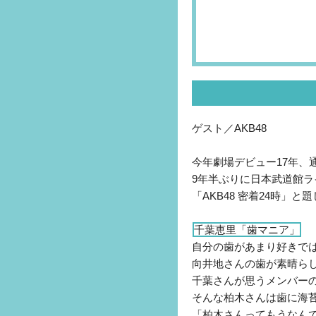
ゲスト／AKB48
今年劇場デビュー17年、
9年半ぶりに日本武道館ラ
「AKB48 密着24時」と
千葉恵里「歯マニア」
自分の歯があまり好きで
向井地さんの歯が素晴ら
千葉さんが思うメンバー
そんな柏木さんは歯に海
「柏木さんってもうなん