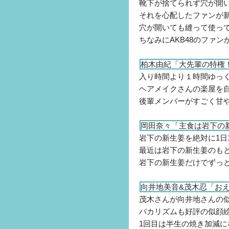
靴下が捨てられず穴が開
それを心配したファンが
穴が開いても縫って使っ
ちなみにAKB48のファ
柏木由紀「大先輩の特権
入り時間より１時間ゆっ
ヘアメイクさんの楽屋を
後輩メンバーがすごく甘
岡田奈々「主食は岩下の
岩下の新生姜を絶対に1日
最近は岩下の新生姜のも
岩下の新生姜だけでずっ
向井地美音&茂木忍「お
茂木さんが向井地さんの
バカリズムも好評の似顔
1回目は半生の焼き加減