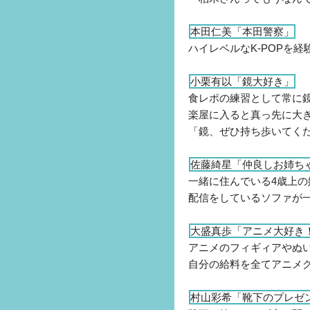
本田仁美「本田警察」
ハイレベルなK-POPを
小栗有以「鏡大好き」
食レポの練習として常に
楽屋に入ると真っ先に大
「鏡、ぜひ持ち歩いてく
佐藤綺星「仲良しお姉ち
一緒に住んでいる4歳上の
配信をしているソファが
大盛真歩「アニメ大好き
アニメのフィギィアやぬ
自分の給料を全てアニメ
村山彩希「靴下のプレゼ