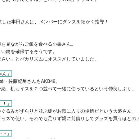
経験した本田さんは、メンバーにダンスを細かく指導！
鏡を見ながらご飯を食べる小栗さん。
きい鏡を確保するそうです。
ださい」とバカリズムにオススメしていました。
ゃん」
姉・佐藤妃星さんもAKB48。
一緒、机もイスを２つ並べて一緒に使っているという仲良しぶり。
！！」
いぐるみがずらりと並ぶ棚がお気に入りの場所だという大盛さん。
グッズで使い、それでも足りず親に前借りしてグッズを買うほどの
ント」