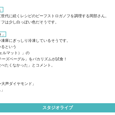
」
三世代に続くレシピのビーフストロガノフを調理する岡部さん。
ノフは少し白っぽい色だそうです。
き」
冷凍庫にぎっしり冷凍しているそうです。
いるという
（ツェルマット）」の
チーズベーグル」をバカリズムが試食！
食べたくなかった」とコメント。
ER〜大声ダイヤモンド」
ス」
スタジオライブ