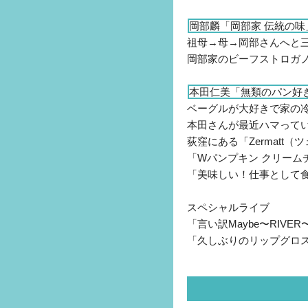
岡部麟「岡部家 伝統の味
祖母→母→岡部さんへと
岡部家のビーフストロガ
本田仁美「無類のパン好
ベーグルが大好きで家の
本田さんが最近ハマって
荻窪にある「Zermatt
「Wパンプキン クリーム
「美味しい！仕事として
スペシャルライブ
「言い訳Maybe〜RIV
「久しぶりのリップグロ