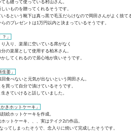
いても縫って使っている村山さん。
新しいものを贈ってくれるそうです。
ているという靴下は真っ黒で毛玉だらけなので岡田さんがよく捨て
ンからのプレゼントは1万円以内と決まっているそうです。
！？」
くり入り、楽屋に空いている席がなく
自分の楽屋として使用する柏木さん。
やかしてくれるので居心地が良いそうです。
新生姜」
1回食べないと元気が出ないという岡田さん。
とを買って自分で漬けているそうです。
と生きていけると話していました。
えかきホットケーキ」
似顔絵ホットケーキを作成。
絵ホットケーキ、、、実はテイク2の作品。
になってしまったそうで、念入りに焼いて完成したそうです。