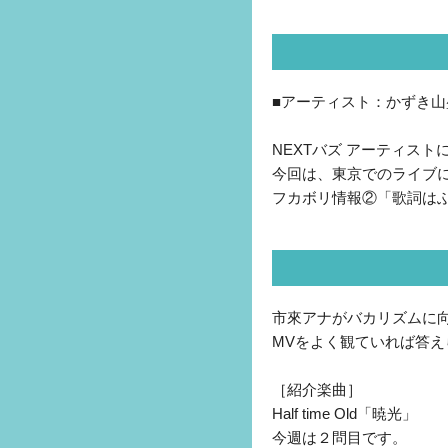
■アーティスト：かずき山
NEXTバズ アーティス
今回は、東京でのライブ
フカボリ情報②「歌詞は
市來アナがバカリズムに
MVをよく観ていれば答
［紹介楽曲］
Half time Old「暁光」
今週は２問目です。