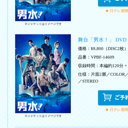
★ 日テレ屋
※ジャケットはイメージです
舞台「男水！」 DVD
価格：¥8,800（DISC2枚
品番：VPBF-14609
収録時間：本編約120分 +
仕様：片面2層／COLOR
／STEREO
★ 日テレ屋
※ジャケットはイメージです