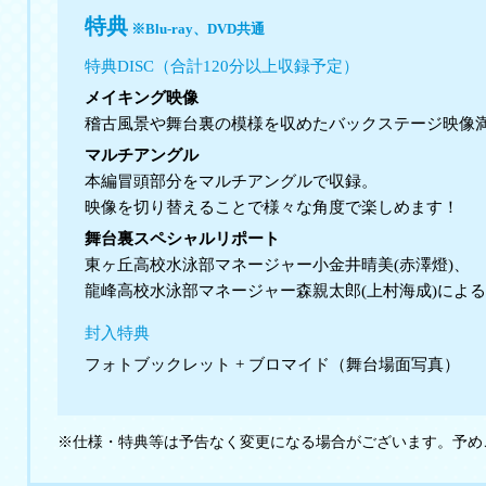
特典
※Blu-ray、DVD共通
特典DISC（合計120分以上収録予定）
メイキング映像
稽古風景や舞台裏の模様を収めたバックステージ映像
マルチアングル
本編冒頭部分をマルチアングルで収録。
映像を切り替えることで様々な角度で楽しめます！
舞台裏スペシャルリポート
東ヶ丘高校水泳部マネージャー小金井晴美(赤澤燈)、
龍峰高校水泳部マネージャー森親太郎(上村海成)によ
封入特典
フォトブックレット + ブロマイド（舞台場面写真）
※仕様・特典等は予告なく変更になる場合がございます。予め