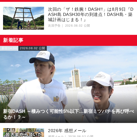
次回の「ザ！鉄腕！DASH!!」は8月9日『D
ASH島 DASH30年の到達点！DASH島・築
城計画はじまる！』
次回予告｜
2026.08.02 公開
新着記事
新宿DASH
2026.08.02 公開
新宿DASH ～棲みつく可能性5%以下…新宿ミツバチを再び呼べ
るか！？～
2026年 感想メール
感想メール｜
2026.08.02 公開