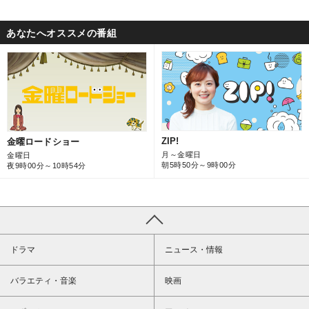
あなたへオススメの番組
ZIP!
金曜ロードショー
月～金曜日
金曜日
朝5時50分～9時00分
夜9時00分～10時54分
ドラマ
ニュース・情報
バラエティ・音楽
映画