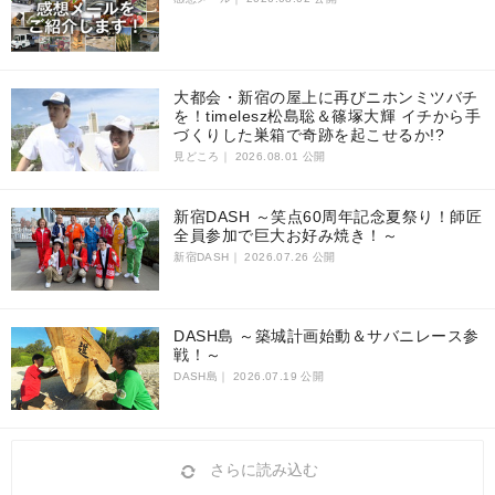
大都会・新宿の屋上に再びニホンミツバチ
を！timelesz松島聡＆篠塚大輝 イチから手
づくりした巣箱で奇跡を起こせるか!?
見どころ｜
2026.08.01 公開
新宿DASH ～笑点60周年記念夏祭り！師匠
全員参加で巨大お好み焼き！～
新宿DASH｜
2026.07.26 公開
DASH島 ～築城計画始動＆サバニレース参
戦！～
DASH島｜
2026.07.19 公開
さらに読み込む