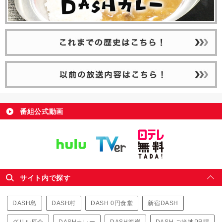
番組公式動画
サイト内で探す
DASH島
DASH村
DASH 0円食堂
新宿DASH
グリル厄介
DASHカレー
DASH海岸
DASH ご当地PR課