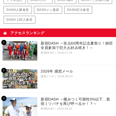
DASH人脈食堂
DASHメシ遺産
DASH巨大食堂
DASH 100人食堂
アクセスランキング
新宿DASH ～笑点60周年記念夏祭り！師匠
全員参加で巨大お好み焼き！～
新宿DASH｜
2026.07.26
2026年 感想メール
感想メール｜
2026.08.02
新宿DASH ～棲みつく可能性5%以下…新
宿ミツバチを再び呼べるか！？～
新宿DASH｜
2026.08.02