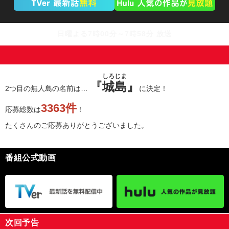
日曜よる7時00分～7時58分 放送
しろじま
『
城島
』
2つ目の無人島の名前は…
に決定！
3363件
応募総数は
！
たくさんのご応募ありがとうございました。
番組公式動画
次回予告