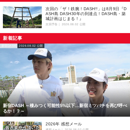
次回の「ザ！鉄腕！DASH!!」は8月9日『D
ASH島 DASH30年の到達点！DASH島・築
城計画はじまる！』
次回予告｜
2026.08.02 公開
新着記事
新宿DASH
2026.08.02 公開
新宿DASH ～棲みつく可能性5%以下…新宿ミツバチを再び呼べ
るか！？～
2026年 感想メール
感想メール｜
2026.08.02 公開