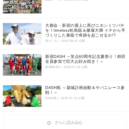
大都会・新宿の屋上に再びニホンミツバチ
を！timelesz松島聡＆篠塚大輝 イチから手
づくりした巣箱で奇跡を起こせるか!?
見どころ｜
2026.08.01 公開
新宿DASH ～笑点60周年記念夏祭り！師匠
全員参加で巨大お好み焼き！～
新宿DASH｜
2026.07.26 公開
DASH島 ～築城計画始動＆サバニレース参
戦！～
DASH島｜
2026.07.19 公開
さらに読み込む