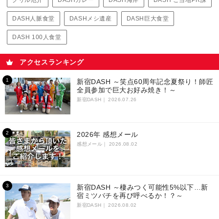
DASH人脈食堂
DASHメシ遺産
DASH巨大食堂
DASH 100人食堂
アクセスランキング
新宿DASH ～笑点60周年記念夏祭り！師匠
全員参加で巨大お好み焼き！～
新宿DASH｜
2026.07.26
2026年 感想メール
感想メール｜
2026.08.02
新宿DASH ～棲みつく可能性5%以下…新
宿ミツバチを再び呼べるか！？～
新宿DASH｜
2026.08.02