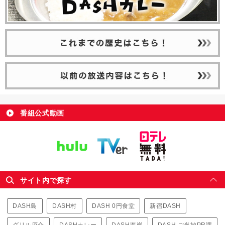
番組公式動画
サイト内で探す
DASH島
DASH村
DASH 0円食堂
新宿DASH
グリル厄介
DASHカレー
DASH海岸
DASH ご当地PR課