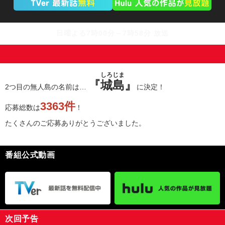
日曜よる7時00分～7時58分 放送
しろじま
『
城島
』
2つ目の無人島の名前は…
に決定！
3363件
応募総数は
！
たくさんのご応募ありがとうございました。
番組公式動画
次回予告