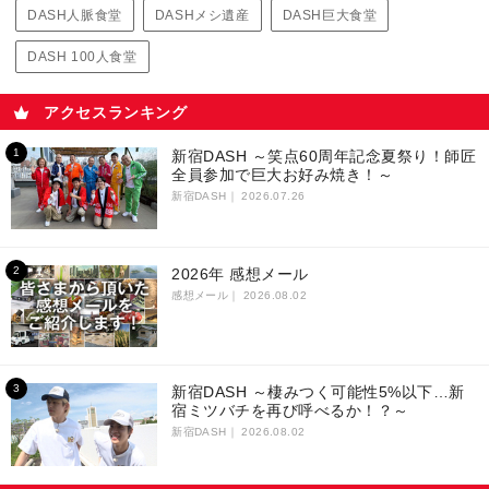
DASH人脈食堂
DASHメシ遺産
DASH巨大食堂
DASH 100人食堂
アクセスランキング
新宿DASH ～笑点60周年記念夏祭り！師匠
全員参加で巨大お好み焼き！～
新宿DASH｜
2026.07.26
2026年 感想メール
感想メール｜
2026.08.02
新宿DASH ～棲みつく可能性5%以下…新
宿ミツバチを再び呼べるか！？～
新宿DASH｜
2026.08.02