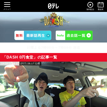
メニュー
無料配信
番組表
日曜よる7時00分～7時58分 放送
「DASH 0円食堂」の記事一覧
DASH 0円食堂
2025.08.17 公開