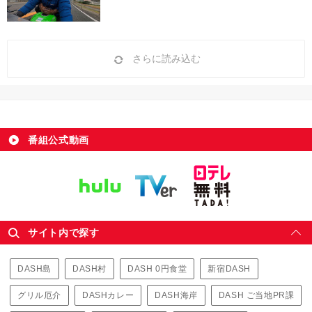
さらに読み込む
番組公式動画
サイト内で探す
DASH島
DASH村
DASH 0円食堂
新宿DASH
グリル厄介
DASHカレー
DASH海岸
DASH ご当地PR課