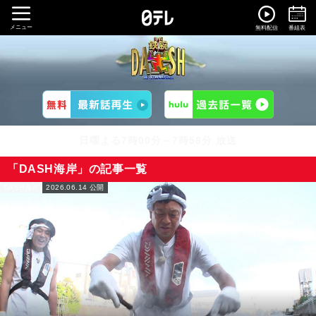
メニュー
無料配信
番組表
日曜よる7時00分～7時58分 放送
「DASH海岸」の記事一覧
DASH海岸
2026.06.14 公開