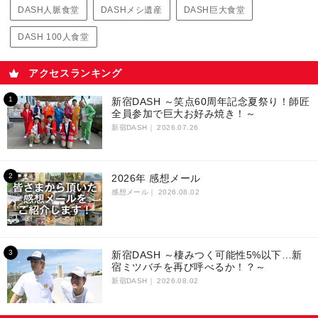
DASH人脈食堂
DASHメシ遺産
DASH巨大食堂
DASH 100人食堂
アクセスランキング
新宿DASH ～笑点60周年記念夏祭り！師匠
全員参加で巨大お好み焼き！～
新宿DASH｜
2026.07.26
2026年 感想メール
感想メール｜
2026.08.02
新宿DASH ～棲みつく可能性5%以下…新
宿ミツバチを再び呼べるか！？～
新宿DASH｜
2026.08.02