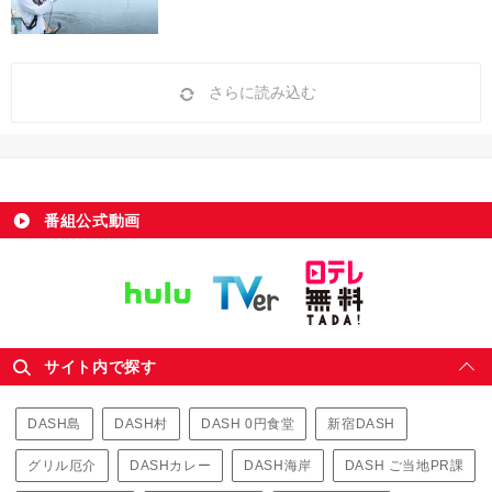
さらに読み込む
番組公式動画
サイト内で探す
DASH島
DASH村
DASH 0円食堂
新宿DASH
グリル厄介
DASHカレー
DASH海岸
DASH ご当地PR課