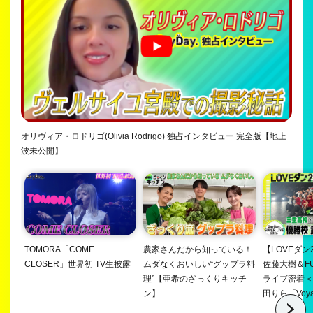
オリヴィア・ロドリゴ(Olivia Rodrigo) 独占インタビュー 完全版【地上
波未公開】
TOMORA「COME
農家さんだから知っている！
【LOVEダン
CLOSER」世界初 TV生披露
ムダなくおいしい“グップラ料
佐藤大樹＆F
理”【亜希のざっくりキッチ
ライブ密着＜
ン】
田りら「Voy