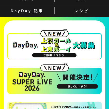
DayDay.
記事
レシピ