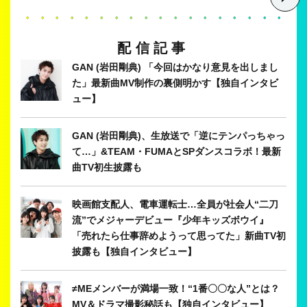
Item
・・・・・・・・・・・・・・・・・・・
1
of
配信記事
9
GAN (岩田剛典) 「今回はかなり意見を出しまし
た」最新曲MV制作の裏側明かす【独自インタビ
ュー】
GAN (岩田剛典)、生放送で「逆にテンパっちゃっ
て…」&TEAM・FUMAとSPダンスコラボ！最新
曲TV初生披露も
映画館支配人、電車運転士…全員が社会人“二刀
流”でメジャーデビュー『少年キッズボウイ』
「売れたら仕事辞めようって思ってた」新曲TV初
披露も【独自インタビュー】
≠MEメンバーが満場一致！“1番〇〇な人”とは？
MV＆ドラマ撮影秘話も【独自インタビュー】