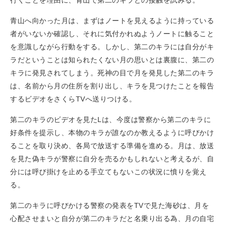
行くことを理由に、青山で第二のキラとの接触を試みる。
青山へ向かった月は、まずはノートを見えるように持っている
者がいないか確認し、それに気付かれぬようノートに触ること
を意識しながら行動をする。しかし、第二のキラには自分がキ
ラだということは知られたくない月の思いとは裏腹に、第二の
キラに発見されてしまう。死神の目で月を発見した第二のキラ
は、名前から月の住所を割り出し、キラを見つけたことを報告
するビデオをさくらTVへ送りつける。
第二のキラのビデオを見たLは、今度は警察から第二のキラに
好条件を提示し、本物のキラが誰なのか教えるように呼びかけ
ることを取り決め、各局で放送する準備を進める。月は、放送
を見た偽キラが警察に自分を売るかもしれないと考えるが、自
分には呼び掛けを止める手立てもないこの状況に憤りを覚え
る。
第二のキラに呼びかける警察の発表をTVで見た海砂は、月を
心配させまいと自分が第二のキラだと名乗り出る為、月の自宅