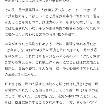
を刺されたことに月は悔しさを噛み締める。
その後、月の提案通り2人は喫茶店へ入るが、そこでLは、月
に捜査協力をして欲しいことと月を捜査本部に連れて行く意志
があることを促しつつ、推理力のテストをさせて欲しいと一般
には報道されていないキラが刑務所内の犯罪者を操って死ぬ前
に書かせたと思われる文章の写真3枚を手渡す。
自分がキラだと推測されぬよう、冷静に推理を進める月だが、
Lは存在しないはずの4枚目の写真を月に突き出し、月の反応
を確かめる。これには月も自分をハメる為のフェイクだと気付
き憤りを覚えるが、これ以上深く突っ込むことは逆に危険だと
察知し、言葉を呑む。そんな時、総一郎が心臓発作で倒れたと
の連絡が2人に入り…
直ぐさま総一郎の入院する病院へと駆け付けた月とLは総一郎
が過労で倒れたことを知らされる。そこで総一郎はLを目の前
にして「彼がLだ」と月に告げた。流河が本物のLだと知った
月は、捜査に協力することを約束する。一方、さくらTVディ