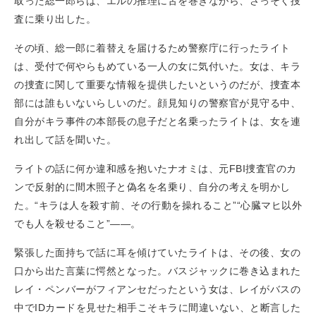
取った総一郎らは、エルの推理に舌を巻きながら、さっそく捜
査に乗り出した。
その頃、総一郎に着替えを届けるため警察庁に行ったライト
は、受付で何やらもめている一人の女に気付いた。女は、キラ
の捜査に関して重要な情報を提供したいというのだが、捜査本
部には誰もいないらしいのだ。顔見知りの警察官が見守る中、
自分がキラ事件の本部長の息子だと名乗ったライトは、女を連
れ出して話を聞いた。
ライトの話に何か違和感を抱いたナオミは、元FBI捜査官のカ
ンで反射的に間木照子と偽名を名乗り、自分の考えを明かし
た。“キラは人を殺す前、その行動を操れること”“心臓マヒ以外
でも人を殺せること”——。
緊張した面持ちで話に耳を傾けていたライトは、その後、女の
口から出た言葉に愕然となった。バスジャックに巻き込まれた
レイ・ペンバーがフィアンセだったという女は、レイがバスの
中でIDカードを見せた相手こそキラに間違いない、と断言した