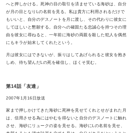
へと押しかける。死神の目の取引を済ませている海砂は、自分
が月の目となりLの名前を見る。私は貴方に利用されるだけで
もいいと、自分のデスノートを月に渡し、その代わりに彼女に
してほしいと懇願する。自分への確固たる忠誠心を持つその理
由を彼女に尋ねると、一年前に海砂の両親を殺した犯人を偶然
にもキラが始末してくれたという。
月は彼女にはできないが、振りはしてあげられると彼女を抱き
しめ、待ち望んだLの死を確信し、ほくそ笑む。
第14話「友達」
2007年1月16日放送
家まで押しかけてきた海砂に死神を見せてくれとせがまれた月
は、信用させる為にはやむを得ないと自分のデスノートに触れ
させ、海砂にリュークの姿を見せる。海砂にLの名前を見せ、