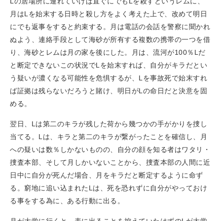
Lの居場所に連れていけば直ぐにでもLを殺すというレムに、
月はLを始末する日時と殺し方をよく考えた上で、改めて明日
にでも返事をすると約束する。月は電話の会話を警察に聞かれ
ぬよう、連絡手段として海砂が所有する複数の携帯の一つを借
り、海砂とレムは月の家を後にした。月は、流河が100％Lだ
と断定できないこの状況でLを始末すれば、自分がキラだとい
う疑いが濃くなる可能性を危惧するが、Lを事故死で始末すれ
ば証拠は残らないだろうと賭け、明日がLの命日だと決意を固
める。
翌日、Lは第二のキラが残した荷から幾つかの手がかりを捜し
当てる。Lは、キラと第二のキラが繋がったことを確信し、月
への疑いは数％しかないものの、自分の顔を知る者はワタリ・
捜査本部、そして月しかいないことから、捜査本部の人間に近
日中に自分が死んだ場合、月をキラだと断定するように命ず
る。窮地に追い込まれたLは、死を恐れずに自分がやっておけ
る事をする為に、ある行動に出る。