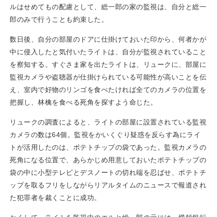
ルはせめてもの配慮として、総一郎の家の監視は、自分と総一
郎のみで行うことも約束した。
数日後、自分の部屋のドアに仕掛けておいた印から、何者かが
中に侵入したと気付いたライトは、自分が監視されていること
を察知する。すぐさま家を出たライトは、リュークに、部屋に
監視カメラや盗聴器が仕掛けられている可能性が高いことを伝
え、室内で好物のリンゴを食べたければ全てのカメラの位置を
把握し、林檎を食べる死角を探すよう命じた。
リュークの調査によると、ライトの部屋に設置されている監視
カメラの数は64個。監視をかいくぐり疑惑を反らす為にライ
トが活用したのは、ポテトチップの袋であった。監視カメラの
死角になる位置で、あらかじめ用意しておいたポテトチップの
袋の中に小型テレビとデスノートの切れ端を忍ばせ、ポテトチ
ップを取るフリをしながらリアルタイムのニュースで報道され
た犯罪者を裁くことに成功。