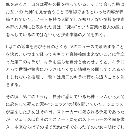
像をみると、自分は死神の目を持っている、そして会った時は
お互いの“死神”を見せ合うことで確認できるといった内容が収
録されていた。ノートを持つ人間でしか知りえない情報を捜査
本部の人間に公表された月は、“死神”という言葉は殺人の能力
を示しているのではないかと捜査本部の人間を欺く。
Lはこの返事を再び今日のさくらTVのニュースで放送すること
を決め、いつまで経ってもキラと直接接触出来ないことに苛立
った第二のキラが、キラを焦らせ自分と会わせようと、キラに
とって世間や警察にバラされたくない情報を公開してくれるか
もしれないと推理し、暫くは第二のキラの荷から追うことを決
意する。
その頃、第二のキラは、自分に憑いている死神・レムから人間
に恋をして死んだ死神“ジェラス”の話を聞いていた。ジェラス
が恋をした少女はその日、ストーカーに殺される予定であった
が、ジェラスは自分のデスノートにそのストーカーの名前を書
き、本来ならばその場で死ぬはずであったその少女を助けてし