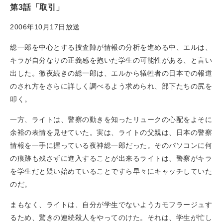
第3話「取引」
2006年10月17日放送
総一郎を中心とする捜査陣が情報の分析を進める中、エルは、
キラが自分なりの正義感を抱いた学生の可能性がある、と言い
出した。徹夜続きの総一郎は、エルから犠牲者の日本での報道
のされ方をさらに詳しく調べるよう求められ、部下たちの尻を
叩く。
一方、ライトは、警察の動きを知ったリュークの心配をよそに
余裕の表情を見せていた。実は、ライトの父親は、日本の警察
情報を一手に握っている夜神総一郎だった。そのパソコンに何
の痕跡も残さずに進入することが出来るライトは、警察がキラ
を学生だと疑い始めていることですら早々にキャッチしていた
のだ。
まもなく、ライトは、自分が学生でないようカモフラージュす
るため、驚きの連続殺人をやってのけた。それは、学生が忙し