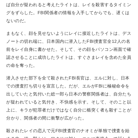
ば自分が疑われると考えたライトは、レイを殺害するタイミン
グをずらした。FBI関係者の情報を入手してからでも、遅くは
ないのだ。
まもなく、顔を見せないようにレイに接近したライトは、デス
ノートの切れ端に、日本国内に潜入したFBI捜査官全12人の名
前をレイ自身に書かせた。そして、その顔をパソコン画面で確
認させることに成功したライトは、すぐさまレイを含めた全員
の命を奪った。
潜入させた部下を全て殺されたFBI長官は、エルに対し、日本
での捜査打ち切りを宣言した。だが、エルがFBIに極秘命令を
出していたと気付いた総一郎ら日本の警察関係者は、自分たち
が疑われていると気付き、不快感を示す。そして、そのこと以
上に、キラが犯罪者だけではなく自分に楯突く者も殺すことが
分かり、関係者の間に衝撃が広がった。
殺されたレイの恋人で元FBI捜査官のナオミが単独で捜査を始