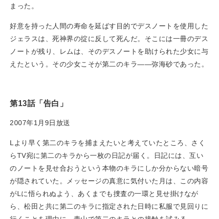
まった。
好意を持った人間の寿命を延ばす目的でデスノートを使用した
ジェラスは、死神界の掟に反して死んだ。そこには一冊のデス
ノートが残り、レムは、そのデスノートを助けられた少女に与
えたという。その少女こそが第二のキラ——弥海砂であった。
第13話「告白」
2007年1月9日放送
Lより早く第二のキラを捕まえたいと考えていたところ、さく
らTV宛に第二のキラから一枚の日記が届く。日記には、互い
のノートを見せ合おうという本物のキラにしか分からない暗号
が隠されていた。メッセージの真意に気付いた月は、この内容
がLに悟られぬよう、あくまでも捜査の一環と見せ掛けなが
ら、松田と共に第二のキラに指定された日時に私服で見回りに