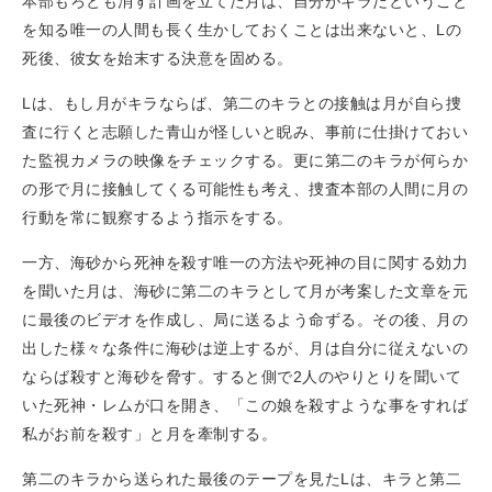
本部もろとも消す計画を立てた月は、自分がキラだということ
を知る唯一の人間も長く生かしておくことは出来ないと、Lの
死後、彼女を始末する決意を固める。
Lは、もし月がキラならば、第二のキラとの接触は月が自ら捜
査に行くと志願した青山が怪しいと睨み、事前に仕掛けておい
た監視カメラの映像をチェックする。更に第二のキラが何らか
の形で月に接触してくる可能性も考え、捜査本部の人間に月の
行動を常に観察するよう指示をする。
一方、海砂から死神を殺す唯一の方法や死神の目に関する効力
を聞いた月は、海砂に第二のキラとして月が考案した文章を元
に最後のビデオを作成し、局に送るよう命ずる。その後、月の
出した様々な条件に海砂は逆上するが、月は自分に従えないの
ならば殺すと海砂を脅す。すると側で2人のやりとりを聞いて
いた死神・レムが口を開き、「この娘を殺すような事をすれば
私がお前を殺す」と月を牽制する。
第二のキラから送られた最後のテープを見たLは、キラと第二