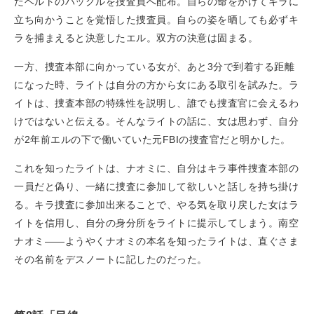
たベルトのバックルを捜査員へ配布。自らの命をかけてキラに
立ち向かうことを覚悟した捜査員。自らの姿を晒しても必ずキ
ラを捕まえると決意したエル。双方の決意は固まる。
一方、捜査本部に向かっている女が、あと3分で到着する距離
になった時、ライトは自分の方から女にある取引を試みた。ラ
イトは、捜査本部の特殊性を説明し、誰でも捜査官に会えるわ
けではないと伝える。そんなライトの話に、女は思わず、自分
が2年前エルの下で働いていた元FBIの捜査官だと明かした。
これを知ったライトは、ナオミに、自分はキラ事件捜査本部の
一員だと偽り、一緒に捜査に参加して欲しいと話しを持ち掛け
る。キラ捜査に参加出来ることで、やる気を取り戻した女はラ
イトを信用し、自分の身分所をライトに提示してしまう。南空
ナオミ——ようやくナオミの本名を知ったライトは、直ぐさま
その名前をデスノートに記したのだった。