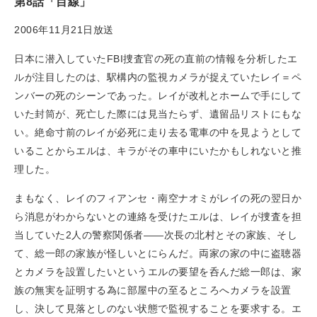
第8話「目線」
2006年11月21日放送
日本に潜入していたFBI捜査官の死の直前の情報を分析したエ
ルが注目したのは、駅構内の監視カメラが捉えていたレイ＝ペ
ンバーの死のシーンであった。レイが改札とホームで手にして
いた封筒が、死亡した際には見当たらず、遺留品リストにもな
い。絶命寸前のレイが必死に走り去る電車の中を見ようとして
いることからエルは、キラがその車中にいたかもしれないと推
理した。
まもなく、レイのフィアンセ・南空ナオミがレイの死の翌日か
ら消息がわからないとの連絡を受けたエルは、レイが捜査を担
当していた2人の警察関係者——次長の北村とその家族、そし
て、総一郎の家族が怪しいとにらんだ。両家の家の中に盗聴器
とカメラを設置したいというエルの要望を呑んだ総一郎は、家
族の無実を証明する為に部屋中の至るところへカメラを設置
し、決して見落としのない状態で監視することを要求する。エ