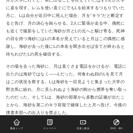
月が大学に行くと、表に出ることを控えていたはずのLが大学
に姿を現す。レムを使い直ぐにでもLを始末するつもりでいた
月に、Lは自分が近日中に死んだ場合、月を“キラ”だと断定す
ると告げ、月の決心を鈍らせる。2人に緊張が走る中、偶然に
も近くで撮影をしていた海砂が月とLの元へと駆け寄る。死神
の目を持つ海砂にはLの本名が見えていると月はこの偶然に感
謝し、海砂が去った後にLの本名を聞き出せば全てが終わると
待ちわびたLの死を確信する。
その場を去った海砂に、月は直ぐさま電話をかけるが、電話に
出たのは海砂ではなく——Lだった。何食わぬ顔のLを見て月
はこの状況を察する。Lは海砂を一目見ようと集まった大学の
野次馬に紛れ、月に見られぬよう海砂の鞄から携帯を奪い取っ
たのだった。そしてLは、海砂の部屋から多数の証拠が出たこ
とから、海砂を第二のキラ容疑で確保したと月へ告げ、今後の
捜査本部への出入りを禁止した。
Lの指示の元、監禁された海砂は黙秘を続けるが、このままで
番組トップ
ストーリー
見逃し配信
DVD・BD
は気が狂うとレムに自分を殺してくれと懇願する。苦しむ海砂