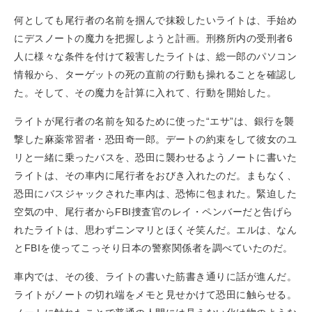
何としても尾行者の名前を掴んで抹殺したいライトは、手始め
にデスノートの魔力を把握しようと計画。刑務所内の受刑者6
人に様々な条件を付けて殺害したライトは、総一郎のパソコン
情報から、ターゲットの死の直前の行動も操れることを確認し
た。そして、その魔力を計算に入れて、行動を開始した。
ライトが尾行者の名前を知るために使った“エサ”は、銀行を襲
撃した麻薬常習者・恐田奇一郎。デートの約束をして彼女のユ
リと一緒に乗ったバスを、恐田に襲わせるようノートに書いた
ライトは、その車内に尾行者をおびき入れたのだ。まもなく、
恐田にバスジャックされた車内は、恐怖に包まれた。緊迫した
空気の中、尾行者からFBI捜査官のレイ・ペンバーだと告げら
れたライトは、思わずニンマリとほくそ笑んだ。エルは、なん
とFBIを使ってこっそり日本の警察関係者を調べていたのだ。
車内では、その後、ライトの書いた筋書き通りに話が進んだ。
ライトがノートの切れ端をメモと見せかけて恐田に触らせる。