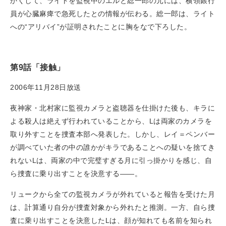
かくして、ライトを監視中のエルと総一郎の元には、横領銀行
員が心臓麻痺で急死したとの情報が伝わる。総一郎は、ライト
への“アリバイ”が証明されたことに胸をなで下ろした。
第9話「接触」
2006年11月28日放送
夜神家・北村家に監視カメラと盗聴器を仕掛けた後も、キラに
よる殺人は絶えず行われていることから、Lは両家のカメラを
取り外すことを捜査本部へ発表した。しかし、レイ＝ペンバー
が調べていた者の中の誰かがキラであることへの疑いを捨てき
れないLは、両家の中で完璧すぎる月に引っ掛かりを感じ、自
ら捜査に乗り出すことを決意する——。
リュークから全ての監視カメラが外れていると報告を受けた月
は、計算通り自分が捜査対象から外れたと推測。一方、自ら捜
査に乗り出すことを決意したLは、顔が知れても名前を知られ