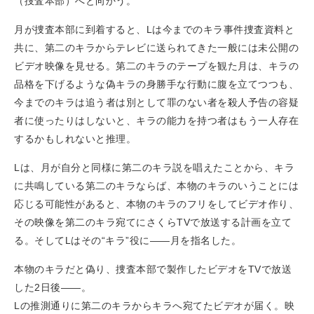
（捜査本部）へと向かう。
月が捜査本部に到着すると、Lは今までのキラ事件捜査資料と
共に、第二のキラからテレビに送られてきた一般には未公開の
ビデオ映像を見せる。第二のキラのテープを観た月は、キラの
品格を下げるような偽キラの身勝手な行動に腹を立てつつも、
今までのキラは追う者は別として罪のない者を殺人予告の容疑
者に使ったりはしないと、キラの能力を持つ者はもう一人存在
するかもしれないと推理。
Lは、月が自分と同様に第二のキラ説を唱えたことから、キラ
に共鳴している第二のキラならば、本物のキラのいうことには
応じる可能性があると、本物のキラのフリをしてビデオ作り、
その映像を第二のキラ宛てにさくらTVで放送する計画を立て
る。そしてLはその“キラ”役に——月を指名した。
本物のキラだと偽り、捜査本部で製作したビデオをTVで放送
した2日後——。
Lの推測通りに第二のキラからキラへ宛てたビデオが届く。映