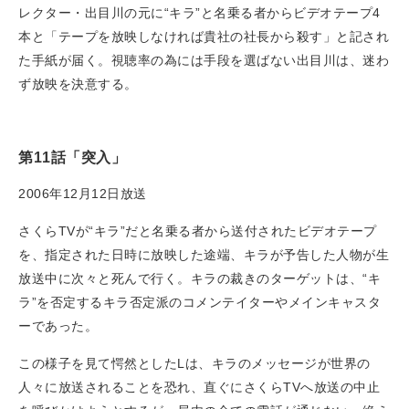
レクター・出目川の元に“キラ”と名乗る者からビデオテープ4
本と「テープを放映しなければ貴社の社長から殺す」と記され
た手紙が届く。視聴率の為には手段を選ばない出目川は、迷わ
ず放映を決意する。
第11話「突入」
2006年12月12日放送
さくらTVが“キラ”だと名乗る者から送付されたビデオテープ
を、指定された日時に放映した途端、キラが予告した人物が生
放送中に次々と死んで行く。キラの裁きのターゲットは、“キ
ラ”を否定するキラ否定派のコメンテイターやメインキャスタ
ーであった。
この様子を見て愕然としたLは、キラのメッセージが世界の
人々に放送されることを恐れ、直ぐにさくらTVへ放送の中止