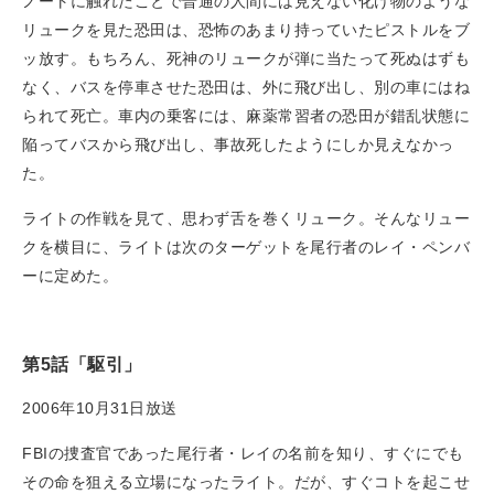
ノートに触れたことで普通の人間には見えない化け物のような
リュークを見た恐田は、恐怖のあまり持っていたピストルをブ
ッ放す。もちろん、死神のリュークが弾に当たって死ぬはずも
なく、バスを停車させた恐田は、外に飛び出し、別の車にはね
られて死亡。車内の乗客には、麻薬常習者の恐田が錯乱状態に
陥ってバスから飛び出し、事故死したようにしか見えなかっ
た。
ライトの作戦を見て、思わず舌を巻くリューク。そんなリュー
クを横目に、ライトは次のターゲットを尾行者のレイ・ペンバ
ーに定めた。
第5話「駆引」
2006年10月31日放送
FBIの捜査官であった尾行者・レイの名前を知り、すぐにでも
その命を狙える立場になったライト。だが、すぐコトを起こせ