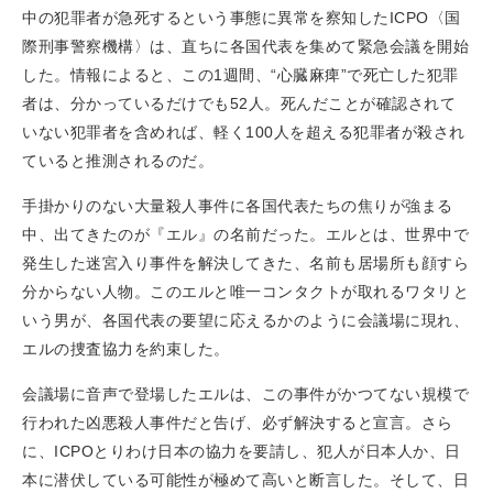
中の犯罪者が急死するという事態に異常を察知したICPO〈国
際刑事警察機構〉は、直ちに各国代表を集めて緊急会議を開始
した。情報によると、この1週間、“心臓麻痺”で死亡した犯罪
者は、分かっているだけでも52人。死んだことが確認されて
いない犯罪者を含めれば、軽く100人を超える犯罪者が殺され
ていると推測されるのだ。
手掛かりのない大量殺人事件に各国代表たちの焦りが強まる
中、出てきたのが『エル』の名前だった。エルとは、世界中で
発生した迷宮入り事件を解決してきた、名前も居場所も顔すら
分からない人物。このエルと唯一コンタクトが取れるワタリと
いう男が、各国代表の要望に応えるかのように会議場に現れ、
エルの捜査協力を約束した。
会議場に音声で登場したエルは、この事件がかつてない規模で
行われた凶悪殺人事件だと告げ、必ず解決すると宣言。さら
に、ICPOとりわけ日本の協力を要請し、犯人が日本人か、日
本に潜伏している可能性が極めて高いと断言した。そして、日