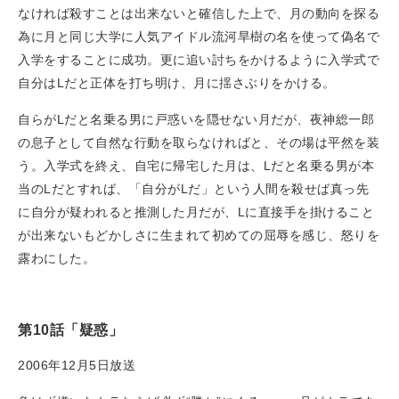
なければ殺すことは出来ないと確信した上で、月の動向を探る
為に月と同じ大学に人気アイドル流河旱樹の名を使って偽名で
入学をすることに成功。更に追い討ちをかけるように入学式で
自分はLだと正体を打ち明け、月に揺さぶりをかける。
自らがLだと名乗る男に戸惑いを隠せない月だが、夜神総一郎
の息子として自然な行動を取らなければと、その場は平然を装
う。入学式を終え、自宅に帰宅した月は、Lだと名乗る男が本
当のLだとすれば、「自分がLだ」という人間を殺せば真っ先
に自分が疑われると推測した月だが、Lに直接手を掛けること
が出来ないもどかしさに生まれて初めての屈辱を感じ、怒りを
露わにした。
第10話「疑惑」
2006年12月5日放送