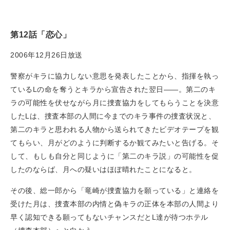
第12話「恋心」
2006年12月26日放送
警察がキラに協力しない意思を発表したことから、指揮を執っ
ているLの命を奪うとキラから宣告された翌日——。第二のキ
ラの可能性を伏せながら月に捜査協力をしてもらうことを決意
したLは、捜査本部の人間に今までのキラ事件の捜査状況と、
第二のキラと思われる人物から送られてきたビデオテープを観
てもらい、月がどのように判断するか観てみたいと告げる。そ
して、もしも自分と同じように「第二のキラ説」の可能性を促
したのならば、月への疑いはほぼ晴れたことになると。
その後、総一郎から「竜崎が捜査協力を願っている」と連絡を
受けた月は、捜査本部の内情と偽キラの正体を本部の人間より
早く認知できる願ってもないチャンスだとL達が待つホテル