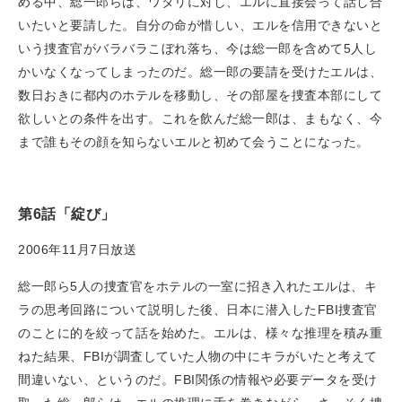
める中、総一郎らは、ワタリに対し、エルに直接会って話し合
いたいと要請した。自分の命が惜しい、エルを信用できないと
いう捜査官がバラバラこぼれ落ち、今は総一郎を含めて5人し
かいなくなってしまったのだ。総一郎の要請を受けたエルは、
数日おきに都内のホテルを移動し、その部屋を捜査本部にして
欲しいとの条件を出す。これを飲んだ総一郎は、まもなく、今
まで誰もその顔を知らないエルと初めて会うことになった。
第6話「綻び」
2006年11月7日放送
総一郎ら5人の捜査官をホテルの一室に招き入れたエルは、キ
ラの思考回路について説明した後、日本に潜入したFBI捜査官
のことに的を絞って話を始めた。エルは、様々な推理を積み重
ねた結果、FBIが調査していた人物の中にキラがいたと考えて
間違いない、というのだ。FBI関係の情報や必要データを受け