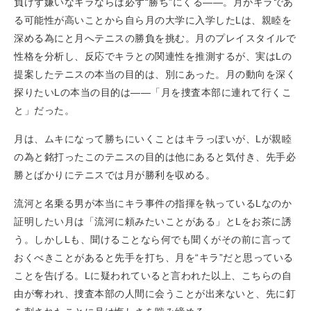
負けず嫌いなキラならば必ず“勝ち”にくる——。月がキラであ
る可能性が高いことから自ら月の大学に入学したLは、親睦を
深める為にと月へテニスの勝負を挑む。月のプレイスタイルで
性格を分析し、反応でキラとの関連性を推測するが、実はLの
提案したテニスの本当の目的は、別にあった。月の動向を深く
探りたいLの本当の目的は——「月を捜査本部に連れて行くこ
と」だった。
月は、ムキになって勝ちにいくことはキラっぽいが、Lが親睦
の為と銘打ったこのテニスの目的は他にあると気付き、先手必
勝とばかりにテニスでは月が勝利を収める。
流河と名乗る男が本当にキラ事件の指揮を執っているLなのか
証明したい月は「流河に頼みたいことがある」とLをお茶に誘
う。しかしLも、聞けることなら何でも聞くがその前に言って
おくべきことがあると先手を打ち、月を“キラ”だと思っている
ことを告げる。Lに疑われていると言われた以上、こちらの自
由が奪われ、捜査本部の人間に会うことが出来ないと、先に釘