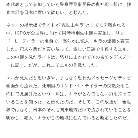
本代表として参加していた警察庁刑事局長の夜神総一郎に、捜
査本部を日本に置いて欲しい、と頼んだ。
ネットの掲示板でライトが“救世主キラ”としてモテ囃される
中、ICPOが全世界に向けて同時特別生中継を実施し、リン
ド・L・テイラーの名前で、高らかに犯人・キラの逮捕を宣言
した。犯人を悪だと言い放って、激しい口調で非難するエル。
この中継を見たライトは、怒りにまかせてその名前をデスノー
トに記す。だが、これこそエルの作戦だった。
エルが死んだと思いきや、まもなく思わぬメッセージがテレビ
画面から流れた。死刑囚のリンド・L・テイラーの突然死をこ
の目で見届けたというエルは、キラがとんでもない力を持って
いることを知った、と伝えたのだ。そして、この放送が、全世
界ではなく、日本のそれも関東地方だけで流されていることを
明かし、犯人・キラがこの地域に住んでいると断定したのだ。