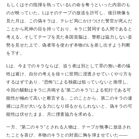
もしくはその指揮を執っているLの命を奪うといった内容のも
のが映っていた。Lはそのテープの放送を許可し、後日映像を
見た月は、この偽キラは、テレビ局にかけつけた警官が死んだ
ことから死神の目を持っており、キラに賛同する人間であると
考える。そしてテープを見た各国首脳は、警察は協力しない姿
勢を見せた上で、偽者等を使わず本物のLを差し出すよう判断
を下す。
Lは、今までのキラならば、追う者は別として罪の無い者の犠
牲は避け、自分の考えを徐々に世間に浸透させていくやり方を
するはずであり、“恐怖”による独裁は狙っていないと推理し、
今回の騒動はキラに共鳴する“第二のキラ”による犯行である可
能性が極めて高いと断言する。このことから、第二のキラの逮
捕には月が大いなる力になり得るかもしれないと、偽キラの可
能性は伏せたまま、月に捜査協力を求める。
一方、“第二のキラ”とされる人物は、テープが無事に放送され
たことを喜び、本物のキラとの対面に胸を弾ませていた——