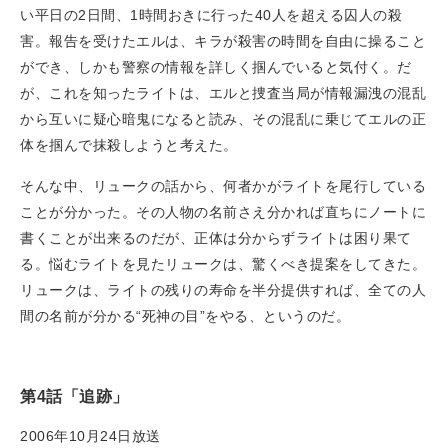
い平日の2日間、1時間おきに行った40人を超える囚人の殺
害。報告を受けたエルは、キラが殺害の時間を自由に操ること
ができ、しかも警察の情報を詳しく掴んでいると気付く。だ
が、これを知ったライトは、エルと捜査当局が情報漏洩の混乱
から互いに疑心暗鬼になると読み、その混乱に乗じてエルの正
体を掴んで抹殺しようと考えた。
そんな中、リュークの話から、何者かがライトを尾行している
ことが分かった。その人物の名前さえ分かれば直ちにノートに
書くことが出来るのだが、正体は分からずライトは困り果て
る。悩むライトを見たリュークは、驚くべき提案をしてきた。
リュークは、ライトの残りの寿命を半分提供すれば、全ての人
間の名前が分かる“死神の目”をやる、というのだ。
第4話「追跡」
2006年10月24日放送