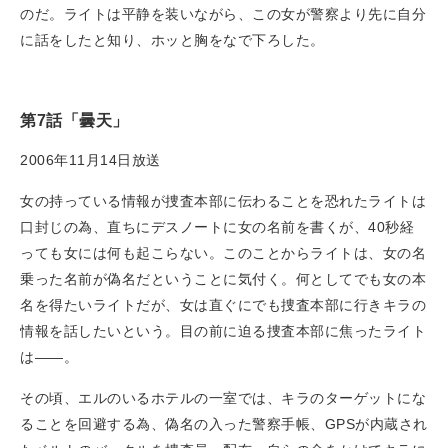
のだ。ライトは平静を装いながら、この女が警察より先に自分
に話をしたと知り、ホッと胸をなで下ろした。
第7話「曇天」
2006年11月14日放送
女の持っている情報が捜査本部に伝わることを恐れたライトは
口封じの為、直ちにデスノートに女の名前を書くが、40秒経
っても女には何も起こらない。このことからライトは、女の名
乗った名前が偽名だということに気付く。何としてでも女の本
名を得たいライトだが、女は直ぐにでも捜査本部に行きキラの
情報を話したいという。目の前に迫る捜査本部に焦ったライト
は——。
その頃、エルのいるホテルの一室では、キラのターゲットにな
ることを回避する為、偽名の入った警察手帳、GPSが内蔵され