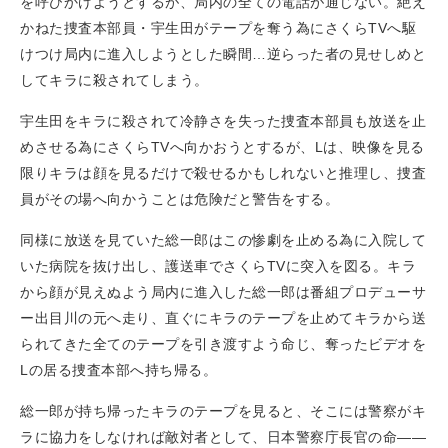
を呼びかけようとするが、局内の全ての電話が通じない。絶え
かねた捜査本部員・宇生田がテープを奪う為にさくらTVへ駆
けつけ局内に進入しようとした瞬間…逆らった者の見せしめと
してキラに殺されてしまう。
宇生田をキラに殺されて冷静さを失った捜査本部員も放送を止
めさせる為にさくらTVへ向かおうとするが、Lは、映像を見る
限りキラは顔を見るだけで殺せるかもしれないと推理し、捜査
員がその場へ向かうことは危険だと警告をする。
同様に放送を見ていた総一郎はこの惨劇を止める為に入院して
いた病院を抜け出し、護送車でさくらTVに突入を図る。キラ
から顔が見えぬよう局内に進入した総一郎は番組プロデューサ
ー出目川の元へ走り、直ぐにキラのテープを止めてキラから送
られてきた全てのテープを引き渡すよう命じ、奪ったビデオを
Lの居る捜査本部へ持ち帰る。
総一郎が持ち帰ったキラのテープを見ると、そこには警察がキ
ラに協力をしなければ敵対者として、日本警察庁長官の命——