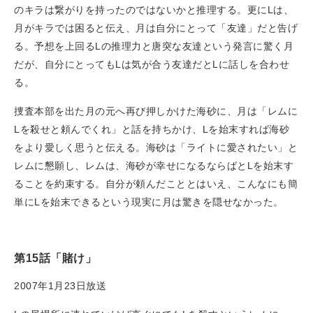
のキラは繋がりを持ったのではないかと推理する。更にLは、
月がキラでは困ると伝え、月は自分にとって「友達」だと告げ
る。予想を上回るLの推理力と唐突な友達という発言に驚く月
だが、自分にとってもLは気が合う友達だとLに話しを合わせ
る。
捜査本部を出た月の元へ再び押しかけた海砂に、月は「レムに
Lを殺せと頼んでくれ」と話を持ちかけ、Lを始末すれば海砂
をより愛しく思うと伝える。海砂は「ライトに愛されたい」と
レムに懇願し、レムは、海砂が幸せになるならばとLを始末す
ることを約束する。自分が頼んだこととはいえ、こんなにも簡
単にLを始末できるという現実に月は驚きを隠せなかった。
第15話「賭け」
2007年1月23日放送