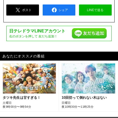
ポスト
シェア
LINEで送る
日テレドラマ
LINEアカウント
右のボタンを押して
友だち追加！
あなたにオススメの番組
タツキ先生は甘すぎる！
10回切って倒れない木はない
土曜日
日曜日
夜9時00分〜9時54分
夜10時30分〜11時25分