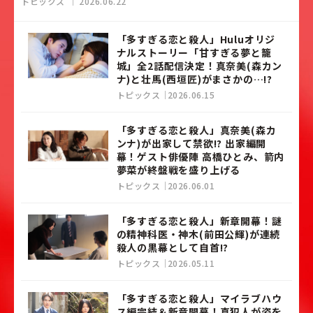
トピックス
2026.06.22
「多すぎる恋と殺人」Huluオリジ
ナルストーリー「甘すぎる夢と籠
城」全2話配信決定！真奈美(森カン
ナ)と壮馬(西垣匠)がまさかの…!?
トピックス
2026.06.15
「多すぎる恋と殺人」真奈美(森カ
ンナ)が出家して禁欲!? 出家編開
幕！ゲスト俳優陣 高橋ひとみ、箭内
夢菜が終盤戦を盛り上げる
トピックス
2026.06.01
「多すぎる恋と殺人」新章開幕！謎
の精神科医・神木(前田公輝)が連続
殺人の黒幕として自首!?
トピックス
2026.05.11
「多すぎる恋と殺人」マイラブハウ
ス編完結＆新章開幕！真犯人が姿を