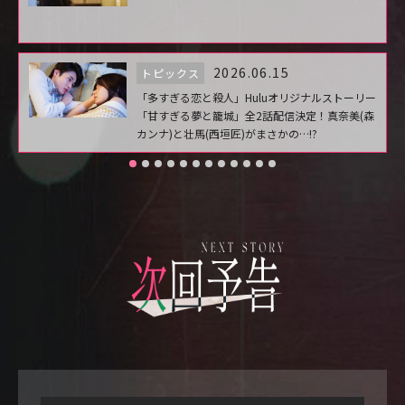
2026.06.15
トピックス
「多すぎる恋と殺人」Huluオリジナルストーリー
「甘すぎる夢と籠城」全2話配信決定！真奈美(森
カンナ)と壮馬(西垣匠)がまさかの…!?