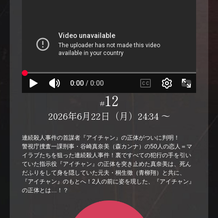
12
#
2026年6月22日（月）24:34 〜
連続殺人事件の首謀者『アイチャン』の正体がついに判明！
警視庁捜査一課刑事・谷崎真奈美（森カンナ）の50人の恋人＝マ
イラブたちを狙った連続殺人事件！裏ですべての犯行の手を引い
ていた指示役『アイチャン』の正体を突き止めた真奈美は、死ん
だふりをして身を隠していた元夫・桐生徹（青柳翔）と共に、
『アイチャン』のもとへ！2人の前に姿を現した、『アイチャン』
の正体とは…！？