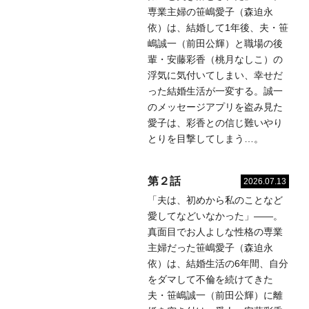
専業主婦の笹嶋愛子（森迫永
依）は、結婚して1年後、夫・笹
嶋誠一（前田公輝）と職場の後
輩・安藤彩香（桃月なしこ）の
浮気に気付いてしまい、幸せだ
った結婚生活が一変する。誠一
のメッセージアプリを盗み見た
愛子は、彩香との信じ難いやり
とりを目撃してしまう…。
第２話
2026.07.13
「夫は、初めから私のことなど
愛してなどいなかった」――。
真面目でお人よしな性格の専業
主婦だった笹嶋愛子（森迫永
依）は、結婚生活の6年間、自分
をダマして不倫を続けてきた
夫・笹嶋誠一（前田公輝）に離