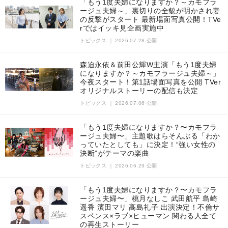
「もう1度夫婦になりますか？～カモフラ
ージュ夫婦～」裏切りの全貌が明かされ妻
の反撃がスタート 最新場面写真公開！TVe
rではイッキ見企画実施中
トピックス
｜
2026.07.28 公開
森迫永依＆前田公輝W主演「もう1度夫婦
になりますか？～カモフラージュ夫婦～」
今夜スタート！第1話場面写真を公開 TVer
オリジナルストーリーの配信も決定
トピックス
｜
2026.07.06 公開
「もう1度夫婦になりますか？〜カモフラ
ージュ夫婦〜」主題歌はらそんぶる「わか
っていたとしても」に決定！“強い女性の
決断”がテーマの楽曲
トピックス
｜
2026.06.29 公開
「もう1度夫婦になりますか？〜カモフラ
ージュ夫婦〜」桃月なしこ 武田航平 島崎
遥香 濱田マリ 高島礼子 出演決定！不倫サ
スペンス×ラブ×ヒューマン 関わる人全て
の再生ストーリー