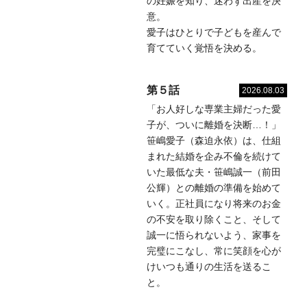
の妊娠を知り、迷わず出産を決
意。
愛子はひとりで子どもを産んで
育てていく覚悟を決める。
第５話
2026.08.03
「お人好しな専業主婦だった愛
子が、ついに離婚を決断…！」
笹嶋愛子（森迫永依）は、仕組
まれた結婚を企み不倫を続けて
いた最低な夫・笹嶋誠一（前田
公輝）との離婚の準備を始めて
いく。正社員になり将来のお金
の不安を取り除くこと、そして
誠一に悟られないよう、家事を
完璧にこなし、常に笑顔を心が
けいつも通りの生活を送るこ
と。