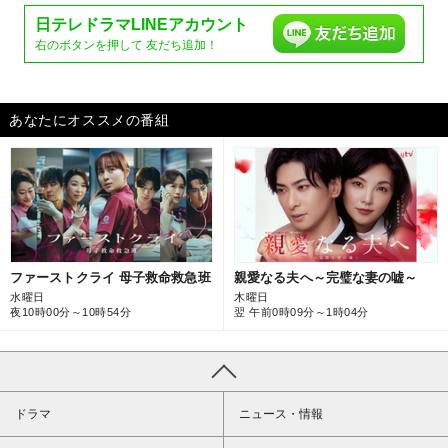
日テレドラマ
LINEアカウント
右のボタンを押して
友だち追加！
あなたにオススメの番組
ファーストクライ 母子救命救急班
親愛なる夫へ～完璧な妻の嘘～
水曜日
木曜日
夜10時00分～10時54分
翌 午前0時09分～1時04分
ドラマ
ニュース・情報