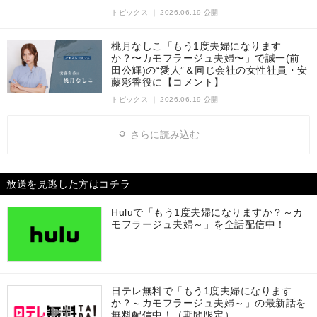
トピックス
｜
2026.06.19 公開
桃月なしこ「もう1度夫婦になります
か？〜カモフラージュ夫婦〜」で誠一(前
田公輝)の“愛人”＆同じ会社の女性社員・安
藤彩香役に【コメント】
トピックス
｜
2026.06.19 公開
さらに読み込む
放送を見逃した方はコチラ
Huluで「もう1度夫婦になりますか？～カ
モフラージュ夫婦～」を全話配信中！
日テレ無料で「もう1度夫婦になります
か？～カモフラージュ夫婦～」の最新話を
無料配信中！（期間限定）