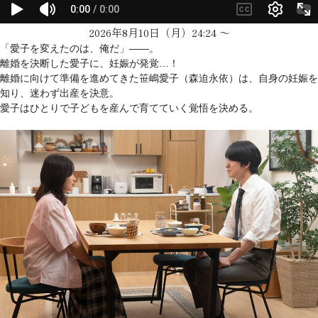
2026年8月10日（月）24:24 〜
「愛子を変えたのは、俺だ」――。
離婚を決断した愛子に、妊娠が発覚…！
離婚に向けて準備を進めてきた笹嶋愛子（森迫永依）は、自身の妊娠を
知り、迷わず出産を決意。
愛子はひとりで子どもを産んで育てていく覚悟を決める。