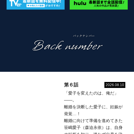
第６話
2026.08.10
「愛子を変えたのは、俺だ」
――。
離婚を決断した愛子に、妊娠が
発覚…！
離婚に向けて準備を進めてきた
笹嶋愛子（森迫永依）は、自身