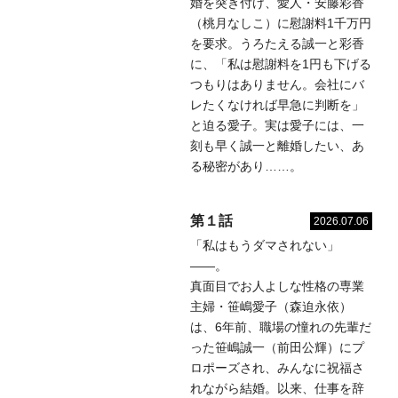
婚を突き付け、愛人・安藤彩香
（桃月なしこ）に慰謝料1千万円
を要求。うろたえる誠一と彩香
に、「私は慰謝料を1円も下げる
つもりはありません。会社にバ
レたくなければ早急に判断を」
と迫る愛子。実は愛子には、一
刻も早く誠一と離婚したい、あ
る秘密があり……。
第１話
2026.07.06
「私はもうダマされない」
――。
真面目でお人よしな性格の専業
主婦・笹嶋愛子（森迫永依）
は、6年前、職場の憧れの先輩だ
った笹嶋誠一（前田公輝）にプ
ロポーズされ、みんなに祝福さ
れながら結婚。以来、仕事を辞