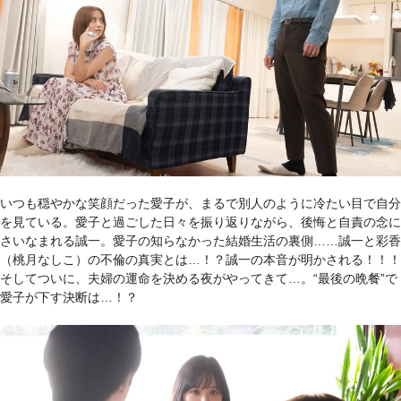
いつも穏やかな笑顔だった愛子が、まるで別人のように冷たい目で自分
を見ている。愛子と過ごした日々を振り返りながら、後悔と自責の念に
さいなまれる誠一。愛子の知らなかった結婚生活の裏側……誠一と彩香
（桃月なしこ）の不倫の真実とは…！？誠一の本音が明かされる！！！
そしてついに、夫婦の運命を決める夜がやってきて…。“最後の晩餐”で
愛子が下す決断は…！？