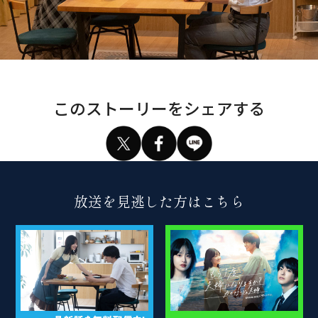
このストーリーをシェアする
放送
を
見逃
した
方
は
こちら