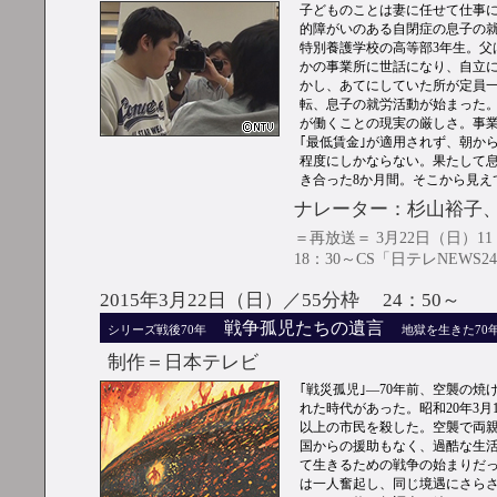
子どものことは妻に任せて仕事
的障がいのある自閉症の息子の
特別養護学校の高等部3年生。父
かの事業所に世話になり、自立に
かし、あてにしていた所が定員
転、息子の就労活動が始まった
が働くことの現実の厳しさ。事
｢最低賃金｣が適用されず、朝から
程度にしかならない。果たして
き合った8か月間。そこから見え
ナレーター：杉山裕子
＝再放送＝ 3月22日（日）11
18：30～CS「日テレNEWS2
2015年3月22日（日）／55分枠 24：50～
戦争孤児たちの遺言
シリーズ戦後70年
地獄を生きた70
制作＝日本テレビ
｢戦災孤児｣―70年前、空襲の
れた時代があった。昭和20年3月
以上の市民を殺した。空襲で両親
国からの援助もなく、過酷な生活
て生きるための戦争の始まりだっ
は一人奮起し、同じ境遇にさら