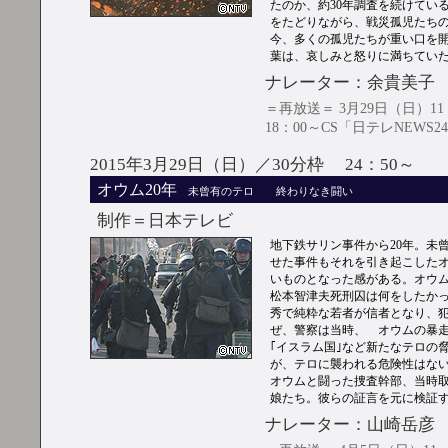
たのか、約30年調査を続けてい
をたどりながら、戦災孤児たちの
今、多くの孤児たちが重い口を
葉は、哀しみと怒りに満ちてい
ナレーター：余貴美子
＝再放送＝ 3月29日（日）11
18：00～CS「日テレNEWS2
2015年3月29日（日）／30分枠 24：50～
オウム20年
未曾有のテロ 終わりなき闘い
制作＝日本テレビ
地下鉄サリン事件から20年。未
せた事件もそれを引き起こした
いものとなった感がある。オウ
松本智津夫死刑囚は何をしたか
秀で純粋な若者が信者となり、
ぜ、警察は当時、 オウムの暴
｢イスラム国｣など新たなテロの
が、テロに襲われる危険性はな
オウムと闘った捜査幹部、当時
娘たち。彼らの証言を元に検証
ナレーター：山崎岳彦