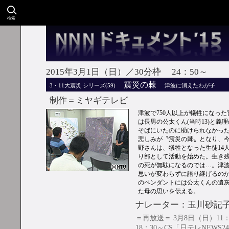
検索
2015年3月1日（日）／30分枠 24：50～
震災の棘
3・11大震災 シリーズ(59)
津波に消えたわが子
制作＝ミヤギテレビ
津波で750人以上が犠牲になった
は長男の公太くん(当時13)と義
そばにいたのに助けられなかった
悲しみが〝震災の棘〟となり、
野さんは、犠牲となった生徒14
り部として活動を始めた。生き
の死が無駄になるのでは…。津
思いが変わらずに語り継げるの
のペンダントには公太くんの遺
た母の思いを伝える。
ナレーター：玉川砂記
＝再放送＝ 3月8日（日）11
18：30～CS「日テレNEWS2