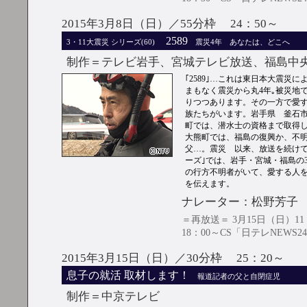
2015年3月8日（日）／55分枠 24：50～
2589
3・11大震災 シリーズ(60)
震災4年 あなたは、どこへ
制作＝テレビ岩手、宮城テレビ放送、福島中
｢2589｣…これは東日本大震災
まもなく震災から丸4年｡被災地
りつつあります。その一方で愛
族たちがいます。岩手県 釜石
町では、潜水士の資格まで取得
大熊町では、福島の復興か、不明
父…。震災 以来、放送を続けてき
ーズ｣では、岩手・宮城・福島の
の行方不明者がいて、愛する人を
を伝えます。
ナレーター：松野芳子
＝再放送＝ 3月15日（日）11
18：00～CS「日テレNEWS2
2015年3月15日（日）／30分枠 25：20～
息子の就活 取材します！
報道記者の父と自閉症児
制作＝中京テレビ