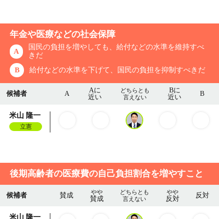
年金や医療などの社会保障
国民の負担を増やしても、給付などの水準を維持すべ
A
きだ
B
給付などの水準を下げて、国民の負担を抑制すべきだ
Aに
Bに
どちらとも
候補者
A
B
近い
近い
言えない
米山 隆一
立憲
後期高齢者の医療費の自己負担割合を増やすこと
やや
どちらとも
やや
候補者
賛成
反対
賛成
反対
言えない
米山 隆一