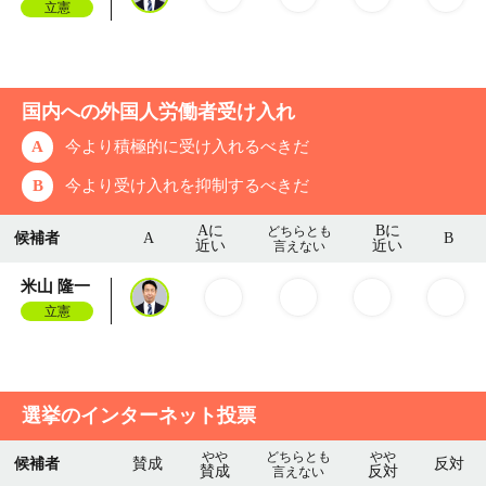
立憲
国内への外国人労働者受け入れ
A
今より積極的に受け入れるべきだ
B
今より受け入れを抑制するべきだ
Aに
Bに
どちらとも
候補者
A
B
近い
近い
言えない
米山 隆一
立憲
選挙のインターネット投票
やや
どちらとも
やや
候補者
賛成
反対
賛成
反対
言えない