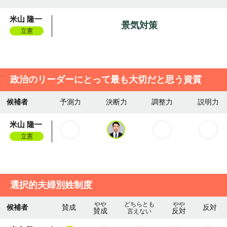
米山 隆一
景気対策
立憲
政治のリーダーにとって最も大切だと思う資質
候補者
予測力
決断力
調整力
説明力
米山 隆一
立憲
選択的夫婦別姓制度
やや
どちらとも
やや
候補者
賛成
反対
賛成
反対
言えない