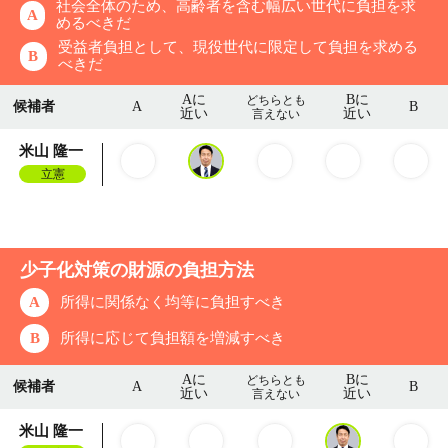
社会全体のため、高齢者を含む幅広い世代に負担を求
A
めるべきだ
受益者負担として、現役世代に限定して負担を求める
B
べきだ
Aに
Bに
どちらとも
候補者
A
B
近い
近い
言えない
米山 隆一
立憲
少子化対策の財源の負担方法
A
所得に関係なく均等に負担すべき
B
所得に応じて負担額を増減すべき
Aに
Bに
どちらとも
候補者
A
B
近い
近い
言えない
米山 隆一