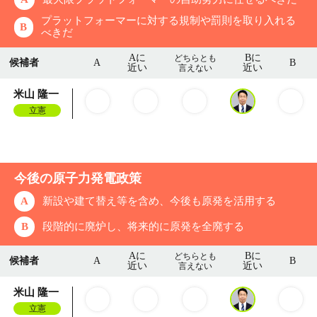
プラットフォーマーに対する規制や罰則を取り入れる
B
べきだ
Aに
Bに
どちらとも
候補者
A
B
近い
近い
言えない
米山 隆一
立憲
今後の原子力発電政策
A
新設や建て替え等を含め、今後も原発を活用する
B
段階的に廃炉し、将来的に原発を全廃する
Aに
Bに
どちらとも
候補者
A
B
近い
近い
言えない
米山 隆一
立憲