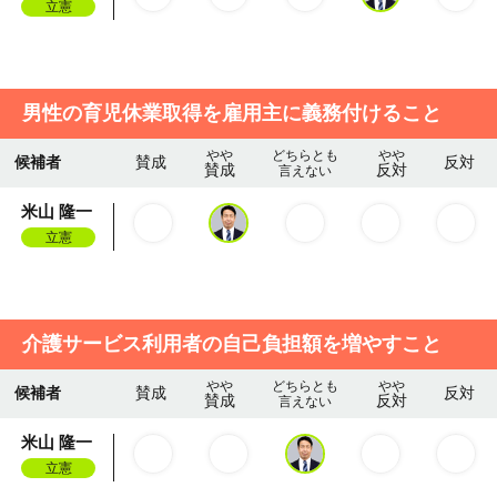
立憲
男性の育児休業取得を雇用主に義務付けること
やや
どちらとも
やや
候補者
賛成
反対
賛成
反対
言えない
米山 隆一
立憲
介護サービス利用者の自己負担額を増やすこと
やや
どちらとも
やや
候補者
賛成
反対
賛成
反対
言えない
米山 隆一
立憲