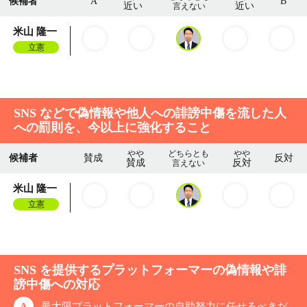
候補者
A
B
近い
近い
言えない
米山 隆一
立憲
SNS などで偽情報や他人への誹謗中傷を流した人
への罰則を、今以上に強化すること
やや
どちらとも
やや
候補者
賛成
反対
賛成
反対
言えない
米山 隆一
立憲
SNS を提供するプラットフォーマーの偽情報や誹
謗中傷への対応
A
最大限プラットフォーマーの自助努力に任せるべきだ