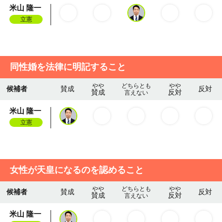
米山 隆一
立憲
同性婚を法律に明記すること
やや
どちらとも
やや
候補者
賛成
反対
賛成
反対
言えない
米山 隆一
立憲
女性が天皇になるのを認めること
やや
どちらとも
やや
候補者
賛成
反対
賛成
反対
言えない
米山 隆一