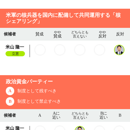
米軍の核兵器を国内に配備して共同運用する「核
シェアリング」
やや
どちらとも
やや
候補者
賛成
反対
賛成
反対
言えない
米山 隆一
立憲
政治資金パーティー
A
制度として残すべき
B
制度として禁止すべき
Aに
Bに
どちらとも
候補者
A
B
近い
近い
言えない
米山 隆一