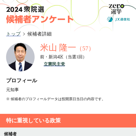
トップ
候補者詳細
米山 隆一
（
57
）
前
・
新潟4区
（当選1回）
立憲民主党
プロフィール
元知事
※ 候補者のプロフィールデータは投開票日当日の内容です。
特に重視している政策
候補者