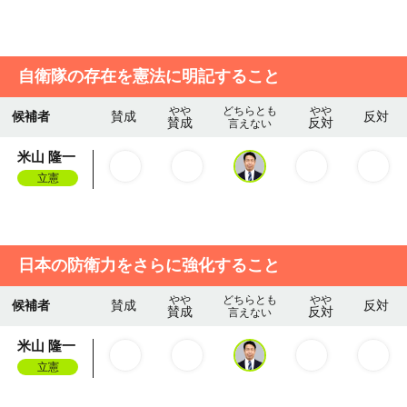
自衛隊の存在を憲法に明記すること
やや
どちらとも
やや
候補者
賛成
反対
賛成
反対
言えない
米山 隆一
立憲
日本の防衛力をさらに強化すること
やや
どちらとも
やや
候補者
賛成
反対
賛成
反対
言えない
米山 隆一
立憲