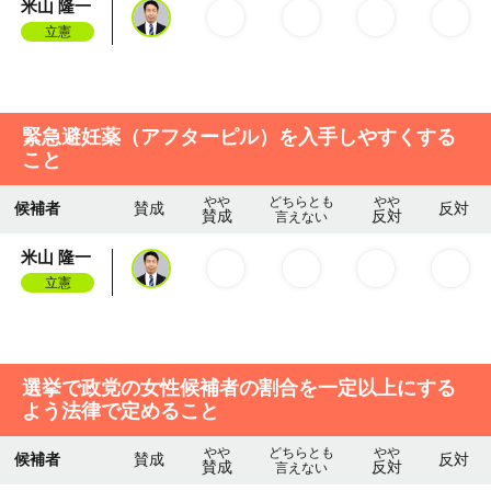
米山 隆一
立憲
緊急避妊薬（アフターピル）を入手しやすくする
こと
やや
どちらとも
やや
候補者
賛成
反対
賛成
反対
言えない
米山 隆一
立憲
選挙で政党の女性候補者の割合を一定以上にする
よう法律で定めること
やや
どちらとも
やや
候補者
賛成
反対
賛成
反対
言えない