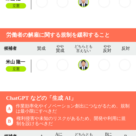
立憲
労働者の解雇に関する規制を緩和すること
やや
どちらとも
やや
候補者
賛成
反対
賛成
反対
言えない
米山 隆一
立憲
ChatGPT などの「生成 AI」
作業効率化やイノベーション創出につながるため、規制
A
は最小限にすべきだ
権利侵害や未知のリスクがあるため、開発や利用に規
B
制を設けるべきだ
Aに
Bに
どちらとも