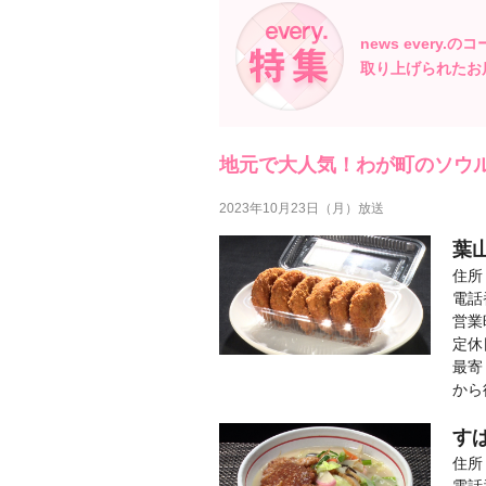
news every.の
取り上げられたお
地元で大人気！わが町のソウ
2023年10月23日（月）放送
葉
住所
電話番
営業
定休
最寄
から
す
住所