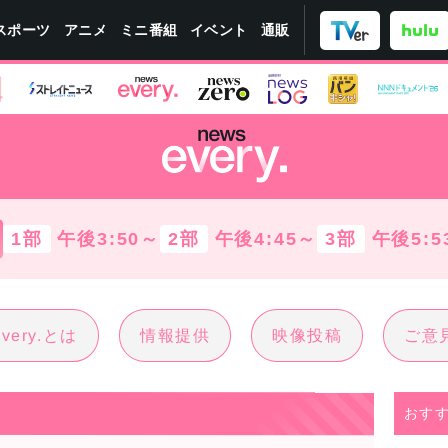
スポーツ
ミニ番組
イベント
アニメ
通販
1部
午後3:50～
2部
午後4:45～
3部
午後5:5
every.とは
情報提供
映像投稿
ご意
おす