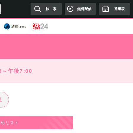
無料配信
検 索
番組表
3～午後7:00
見
すめリスト