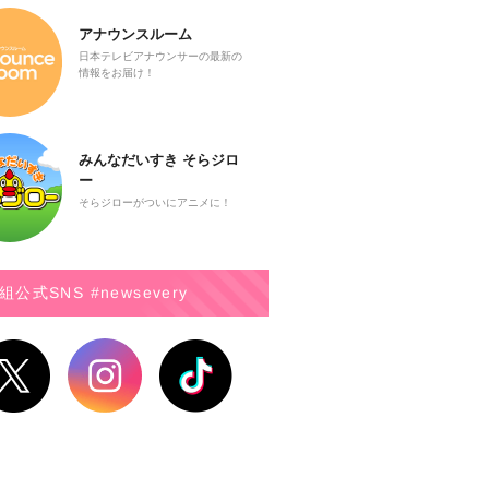
アナウンスルーム
日本テレビアナウンサーの最新の
情報をお届け！
みんなだいすき そらジロ
ー
そらジローがついにアニメに！
組公式SNS #newsevery