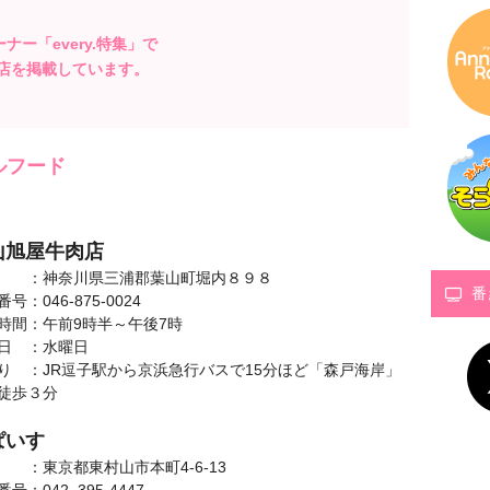
コーナー「every.特集」で
店を掲載しています。
ルフード
山旭屋牛肉店
 ：神奈川県三浦郡葉山町堀内８９８
番
号：046-875-0024
時間：午前9時半～午後7時
日 ：水曜日
り ：JR逗子駅から京浜急行バスで15分ほど「森戸海岸」
徒歩３分
ぱいす
 ：東京都東村山市本町4-6-13