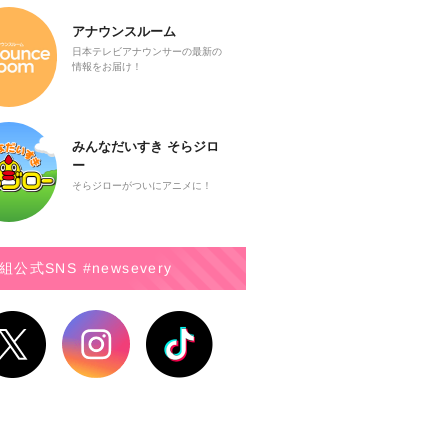
アナウンスルーム
日本テレビアナウンサーの最新の
情報をお届け！
みんなだいすき そらジロ
ー
そらジローがついにアニメに！
組公式SNS #newsevery