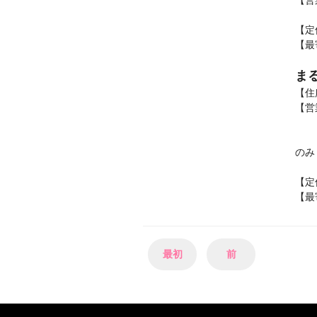
【営
1
【定
【最
ま
【住
【営
1
木
のみ
日
【
【最
最初
前