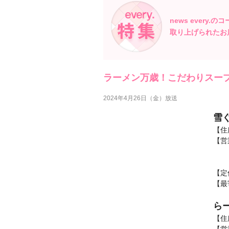
news every.の
取り上げられたお
ラーメン万歳！こだわりスー
2024年4月26日（金）放送
雪
【住
【営
：
日曜
【定
【最
らー
【住