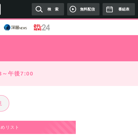
無料配信
検 索
番組表
3～午後7:00
見
すめリスト