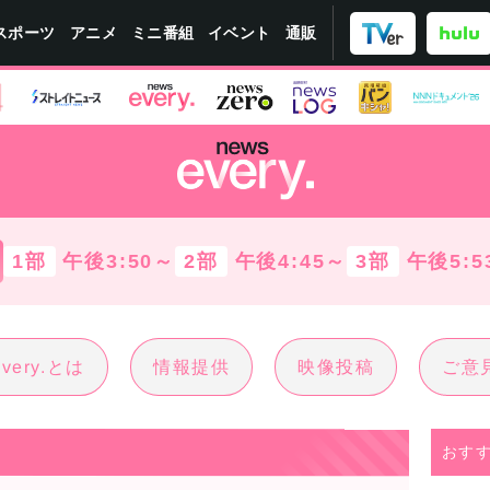
スポーツ
ミニ番組
イベント
アニメ
通販
1部
午後3:50～
2部
午後4:45～
3部
午後5:5
every.とは
情報提供
映像投稿
ご意
おす