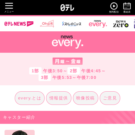
メニュー
無料配信
番組表
1部
午後3:50～
2部
午後4:45～
3部
午後5:53～午後7:00
every.とは
情報提供
映像投稿
ご意見
キャスター紹介