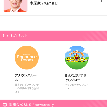
木原実
（気象予報士）
おすすめリスト
アナウンスルー
みんなだいすき
ム
そらジロー
日本テレビアナウンサ
そらジローがついにア
ーの最新の情報をお届
ニメに！
け！
番組公式SNS #newsevery