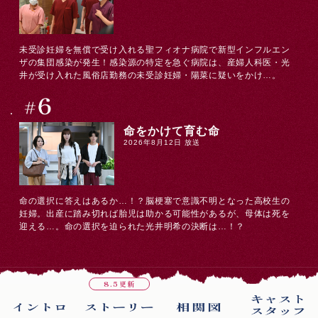
未受診妊婦を無償で受け入れる聖フィオナ病院で新型インフルエン
ザの集団感染が発生！感染源の特定を急ぐ病院は、産婦人科医・光
井が受け入れた風俗店勤務の未受診妊婦・陽菜に疑いをかけ…。
命をかけて育む命
2026年8月12日 放送
命の選択に答えはあるか…！？脳梗塞で意識不明となった高校生の
妊婦。出産に踏み切れば胎児は助かる可能性があるが、母体は死を
迎える…。命の選択を迫られた光井明希の決断は…！？
8.5更新