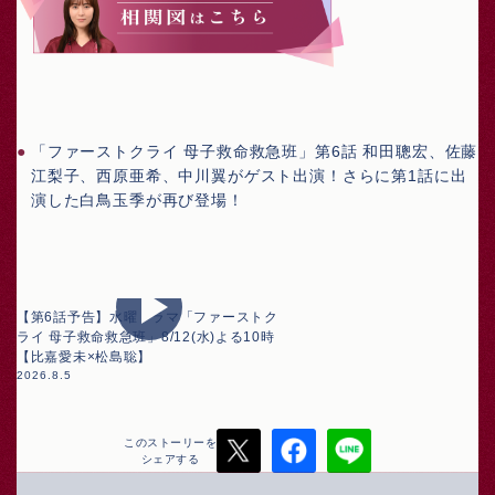
「ファーストクライ 母子救命救急班」第6話 和田聰宏、佐藤
江梨子、西原亜希、中川翼がゲスト出演！さらに第1話に出
演した白鳥玉季が再び登場！
【第6話予告】水曜ドラマ「ファーストク
ライ 母子救命救急班」8/12(水)よる10時
【比嘉愛未×松島聡】
2026.8.5
このストーリーを
シェアする