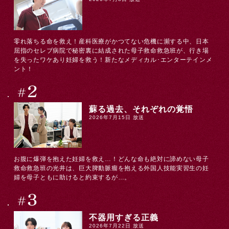
零れ落ちる命を救え！産科医療がかつてない危機に瀕する中、日本
屈指のセレブ病院で秘密裏に結成された母子救命救急班が、行き場
を失ったワケあり妊婦を救う！新たなメディカル･エンターテインメ
ント！
蘇る過去、それぞれの覚悟
2026年7月15日 放送
お腹に爆弾を抱えた妊婦を救え…！どんな命も絶対に諦めない母子
救命救急班の光井は、巨大脾動脈瘤を抱える外国人技能実習生の妊
婦を母子ともに助けると約束するが…。
不器用すぎる正義
2026年7月22日 放送