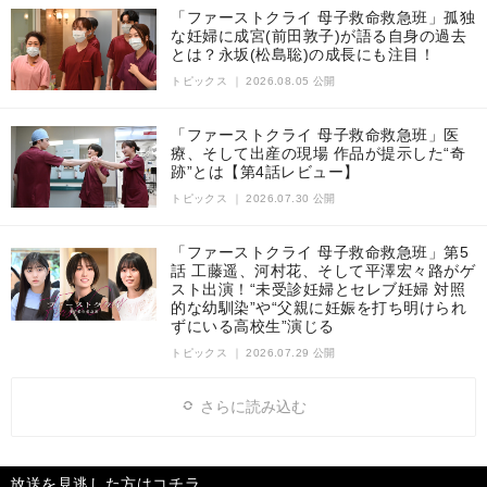
「ファーストクライ 母子救命救急班」孤独
な妊婦に成宮(前田敦子)が語る自身の過去
とは？永坂(松島聡)の成長にも注目！
トピックス
｜
2026.08.05 公開
「ファーストクライ 母子救命救急班」医
療、そして出産の現場 作品が提示した“奇
跡”とは【第4話レビュー】
トピックス
｜
2026.07.30 公開
「ファーストクライ 母子救命救急班」第5
話 工藤遥、河村花、そして平澤宏々路がゲ
スト出演！“未受診妊婦とセレブ妊婦 対照
的な幼馴染”や“父親に妊娠を打ち明けられ
ずにいる高校生”演じる
トピックス
｜
2026.07.29 公開
さらに読み込む
放送を見逃した方はコチラ