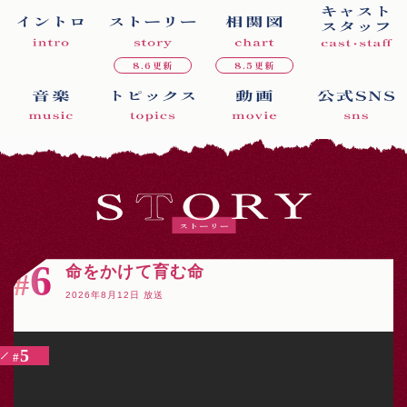
8.6更新
8.5更新
6
命をかけて育む命
#
2026年8月12日 放送
5
#