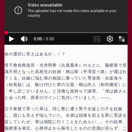
命の選択に答えはあるか…！？
母子救命救急班・光井明希（比嘉愛未）のもとに、脳梗塞で意
識不明となった高校生の妊婦・桐山翠（平澤宏々路）が運ばれ
てくる。妊娠に悩む翠の相談に乗っていた専攻医・永坂海斗
（松島聡）は、駆け付けた翠の父親・桐山尚人（和田聰宏）に
「申し訳ございません」と沈痛な面持ちで謝罪。「僕は娘さん
と会った時、異変のサインに気付いていました」――。
父子家庭で育った翠は、同じ塾に通う男子生徒との子を妊娠
し、誰にも言えず悩んでいた。永坂は頭痛を訴える翠に受診を
促していたが、翠は病院に行くことをためらい…。その結果、
脳梗塞を発症。心肺停止から蘇生したものの意識が戻らず、こ