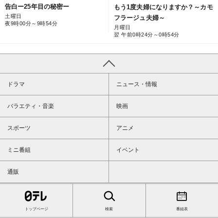
告白ー25年目の秘密ー
もう1度夫婦になりますか？～カモ
土曜日
フラージュ夫婦～
夜9時00分～9時54分
月曜日
翌 午前0時24分～0時54分
ドラマ
ニュース・情報
バラエティ・音楽
映画
スポーツ
アニメ
ミニ番組
イベント
通販
トップページ
検索
番組表