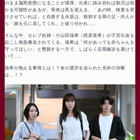
のまま脳死状態になることが濃厚。出産に踏み切れば胎児は助
かる可能性があるが、母体は死を迎える。「あの時、検査を受
けさせていれば」と自責する永坂は、狼狽する翠の父・尚人か
ら「娘を元に戻してくれ」と縋り付かれ…。
そんな中、セレブ妊婦・小山田瑞希（西原亜希）が子宮出血を
起こし救急搬送されてくる。瑞希は「何があっても赤ちゃんを
守ってほしい」と懇願する一方で、しばらく定期健診を避けて
いて…。
瑞希が抱える事情とは！？命の選択を迫られた光井の決断
は…！？