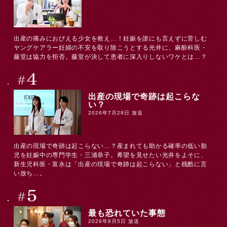
出産の痛みにおびえる少女を救え…！妊娠を誰にも言えずに苦しむ
ヤングケアラー妊婦の不安を取り除こうとする光井に、麻酔科医・
藤堂は協力を拒否。藤堂が決して患者に深入りしないワケとは…？
出産の現場で奇跡は起こらな
い？
2026年7月29日 放送
出産の現場で奇跡は起こらない…？産まれても助かる確率の低い胎
児を妊娠中の専門学生・三浦恭子。希望を見せたい光井をよそに、
新生児科医・富永は「出産の現場で奇跡は起こらない」と残酷に言
い放ち…。
最も恐れていた事態
2026年8月5日 放送