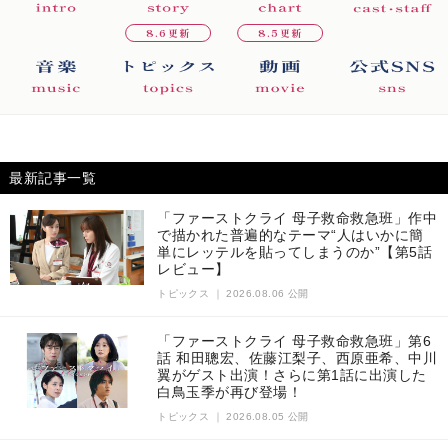
8.6更新
8.5更新
最新記事一覧
「ファーストクライ 母子救命救急班」作中
で描かれた普遍的なテーマ“人はいかに簡
単にレッテルを貼ってしまうのか”【第5話
レビュー】
トピックス
｜
2026.08.06 公開
「ファーストクライ 母子救命救急班」第6
話 和田聰宏、佐藤江梨子、西原亜希、中川
翼がゲスト出演！さらに第1話に出演した
白鳥玉季が再び登場！
トピックス
｜
2026.08.05 公開