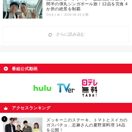
間半の弾丸シンガポール旅！12品を完食 4
か所の絶景を制覇
OAまとめ｜
2026.06.26 公開
さらに読み込む
番組公式動画
アクセスランキング
ズッキーニのステーキ、トマトとスイカの
ガスパチョ…志麻さんの夏野菜料理 14品
を公開！