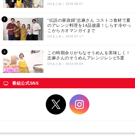
OAまとめ｜
2026.08.07
“伝説の家政婦”志麻さん コストコ食材で夏
のアレンジ料理を14品披露！しらす冷やっ
こからカオマンガイまで
OAまとめ｜
2026.07.17
この時期余りがちなそうめんを美味しく！
志麻さんのそうめんアレンジレシピ5選
OAまとめ｜
2024.09.06
番組公式SNS