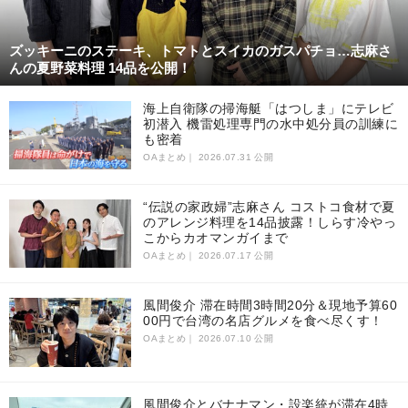
ズッキーニのステーキ、トマトとスイカのガスパチョ…志麻さ
んの夏野菜料理 14品を公開！
海上自衛隊の掃海艇「はつしま」にテレビ
初潜入 機雷処理専門の水中処分員の訓練に
も密着
OAまとめ｜
2026.07.31 公開
“伝説の家政婦”志麻さん コストコ食材で夏
のアレンジ料理を14品披露！しらす冷やっ
こからカオマンガイまで
OAまとめ｜
2026.07.17 公開
風間俊介 滞在時間3時間20分＆現地予算60
00円で台湾の名店グルメを食べ尽くす！
OAまとめ｜
2026.07.10 公開
風間俊介とバナナマン・設楽統が滞在4時