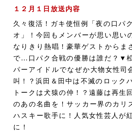
１２月１日放送内容
久々復活！ガキ使恒例「夜の口パ
オ」！今回もメンバーが思い思い
なりきり熱唱！豪華ゲストからま
で…口パク合戦の優勝は誰だ？▼
パーアイドルでなぜか大物女性司
叫！？浜田＆田中は不滅のロック
トークは犬猿の仲！？遠藤は再生
のあの名曲を！サッカー界のカリ
ハスキー歌手に！人気女性芸人が
に！