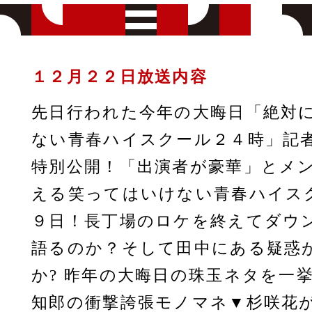
１２月２２日放送内容
先日行われた今年の大晦日「絶対
ない青春ハイスクール２４時」記
特別公開！「出演者が豪華」とメ
える笑ってはいけない青春ハイス
９日！長丁場のロケを終えてダウ
語るのか？そして田中にある疑惑
か? 昨年の大晦日の珠玉ネタを一
知郎の衝撃誇張モノマネ▼杉咲花