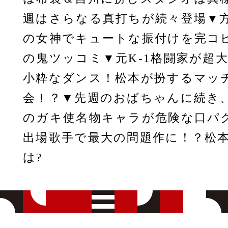
週はさらなる真打ちが続々登場▼
の女神でキュートな振付けを完コ
の鬼ツッコミ▼元K-1格闘家が超
小粋なダンス！松本が扮するマッ
会！？▼先週のおばちゃんに続き
のガキ使名物キャラが危険な口パ
出場歌手で最大の問題作に！？松
は?