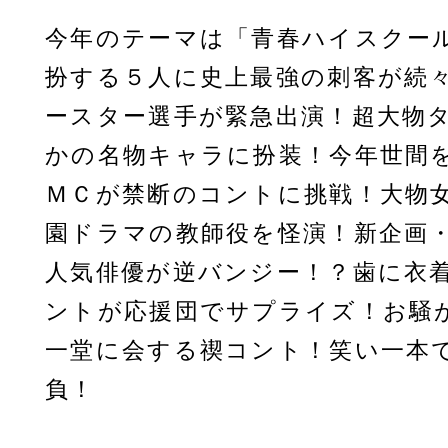
今年のテーマは「青春ハイスクー
扮する５人に史上最強の刺客が続
ースター選手が緊急出演！超大物
かの名物キャラに扮装！今年世間
ＭＣが禁断のコントに挑戦！大物
園ドラマの教師役を怪演！新企画
人気俳優が逆バンジー！？歯に衣
ントが応援団でサプライズ！お騒
一堂に会する禊コント！笑い一本
負！