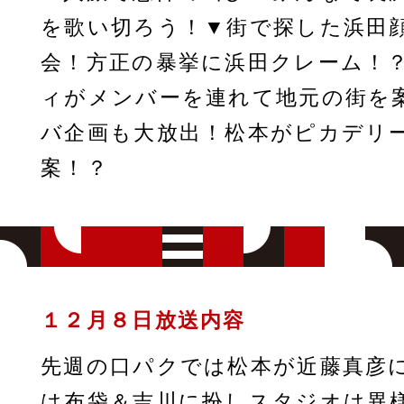
を歌い切ろう！▼街で探した浜田
会！方正の暴挙に浜田クレーム！
ィがメンバーを連れて地元の街を
バ企画も大放出！松本がピカデリ
案！？
１２月８日放送内容
先週の口パクでは松本が近藤真彦
は布袋＆吉川に扮しスタジオは異