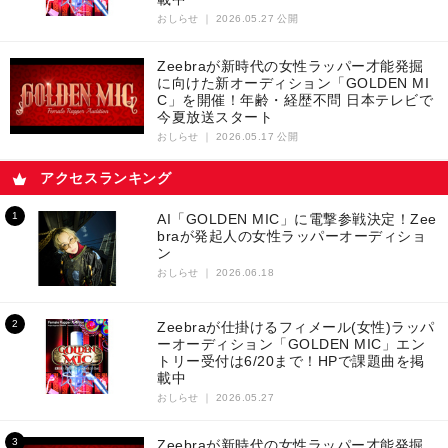
おしらせ ｜
2026.05.27 公開
Zeebraが新時代の女性ラッパー才能発掘
に向けた新オーディション「GOLDEN MI
C」を開催！年齢・経歴不問 日本テレビで
今夏放送スタート
おしらせ ｜
2026.05.17 公開
アクセスランキング
AI「GOLDEN MIC」に電撃参戦決定！Zee
braが発起人の女性ラッパーオーディショ
ン
おしらせ ｜
2026.06.18
Zeebraが仕掛けるフィメール(女性)ラッパ
ーオーディション「GOLDEN MIC」エン
トリー受付は6/20まで！HPで課題曲を掲
載中
おしらせ ｜
2026.05.27
Zeebraが新時代の女性ラッパー才能発掘