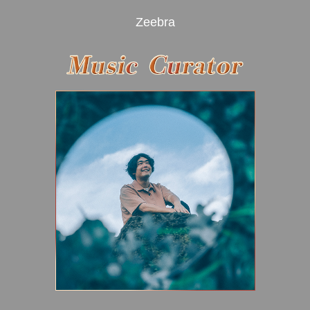
Zeebra