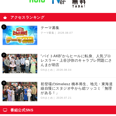
アクセスランキング
テーマ募集
テーマ募集｜
2026.08.07
“バイトAKB”からヒールに転身、人気プロ
レスラー・上谷沙弥のキャラブレ問題にさ
んまが助言
OAまとめ｜
2026.08.04
初登場のtimelesz 橋本将生、地元・東海道
線自慢にスタジオ中から総ツッコミ「無理
がある！」
OAまとめ｜
2026.07.21
番組公式SNS