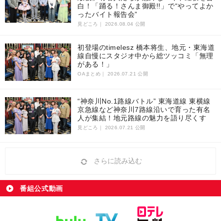
白！「踊る！さんま御殿!!」で“やってよか
ったバイト報告会”
見どころ｜
2026.08.04 公開
初登場のtimelesz 橋本将生、地元・東海道
線自慢にスタジオ中から総ツッコミ「無理
がある！」
OAまとめ｜
2026.07.21 公開
“神奈川No.1路線バトル” 東海道線 東横線
京急線など神奈川7路線沿いで育った有名
人が集結！地元路線の魅力を語り尽くす
見どころ｜
2026.07.21 公開
さらに読み込む
番組公式動画