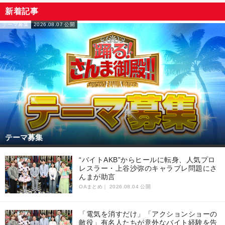
新着記事
テーマ募集
2026.08.07 公開
テーマ募集
“バイトAKB”からヒールに転身、人気プロ
レスラー・上谷沙弥のキャラブレ問題にさ
んまが助言
OAまとめ｜
2026.08.04 公開
「電気を消すだけ」「アクションショーの
敵役」有名人たちが意外なバイト経験を告