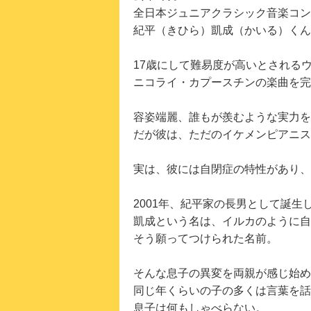
全日本ジュニアクラシック音楽コン
紀平（きひら）凱成（かいる）くん
17歳にして難易度が高いとされる
ニコライ・カプースチンの楽曲を完
容姿端麗、誰もが羨むような実力を
だが彼は、ただのイケメンピアニス
実は、彼には自閉症の特性があり、
2001年、紀平家の長男として誕生
凱成という名は、イルカのように自
そう願ってつけられた名前。
そんな息子の異変を両親が感じ始め
同じ年くらいの子の多くは言葉を話
息子は何もしゃべらない。